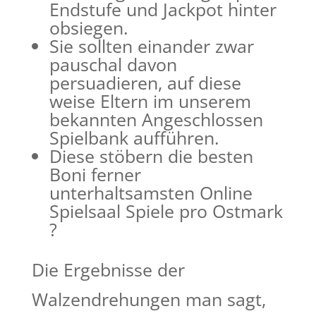
Endstufe und Jackpot hinter
obsiegen.
Sie sollten einander zwar
pauschal davon
persuadieren, auf diese
weise Eltern im unserem
bekannten Angeschlossen
Spielbank aufführen.
Diese stöbern die besten
Boni ferner
unterhaltsamsten Online
Spielsaal Spiele pro Ostmark
?
Die Ergebnisse der
Walzendrehungen man sagt,