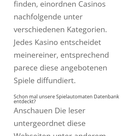
finden, einordnen Casinos
nachfolgende unter
verschiedenen Kategorien.
Jedes Kasino entscheidet
meinereiner, entsprechend
parece diese angebotenen
Spiele diffundiert.
Schon mal unsere Spielautomaten Datenbank
entdeckt?
Anschauen Die leser
untergeordnet diese
Webseiten unter anderem ,