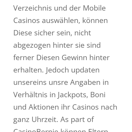
Verzeichnis und der Mobile
Casinos auswählen, können
Diese sicher sein, nicht
abgezogen hinter sie sind
ferner Diesen Gewinn hinter
erhalten. Jedoch updaten
unsereins unsre Angaben in
Verhältnis in Jackpots, Boni
und Aktionen ihr Casinos nach
ganz Uhrzeit. As part of
CasinoBernie können Eltern