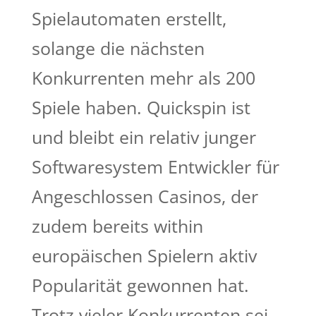
Spielautomaten erstellt,
solange die nächsten
Konkurrenten mehr als 200
Spiele haben.
Quickspin ist
und bleibt ein relativ junger
Softwaresystem Entwickler für
Angeschlossen Casinos, der
zudem bereits within
europäischen Spielern aktiv
Popularität gewonnen hat.
Trotz vieler Konkurrenten sei