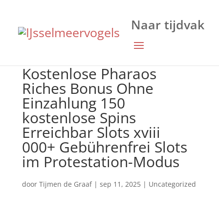
Kostenlose Pharaos
Riches Bonus Ohne
Einzahlung 150
kostenlose Spins
Erreichbar Slots xviii
000+ Gebührenfrei Slots
im Protestation-Modus
door
Tijmen de Graaf
|
sep 11, 2025
|
Uncategorized