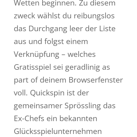
Wetten beginnen. Zu diesem
zweck wählst du reibungslos
das Durchgang leer der Liste
aus und folgst einem
Verknüpfung – welches
Gratisspiel sei geradlinig as
part of deinem Browserfenster
voll. Quickspin ist der
gemeinsamer Sprössling das
Ex-Chefs ein bekannten
Glücksspielunternehmen