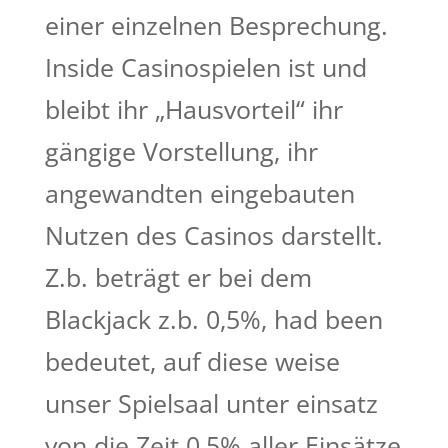
einer einzelnen Besprechung.
Inside Casinospielen ist und
bleibt ihr „Hausvorteil“ ihr
gängige Vorstellung, ihr
angewandten eingebauten
Nutzen des Casinos darstellt.
Z.b. beträgt er bei dem
Blackjack z.b. 0,5%, had been
bedeutet, auf diese weise
unser Spielsaal unter einsatz
von die Zeit 0,5% aller Einsätze