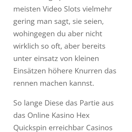
meisten Video Slots vielmehr
gering man sagt, sie seien,
wohingegen du aber nicht
wirklich so oft, aber bereits
unter einsatz von kleinen
Einsätzen höhere Knurren das
rennen machen kannst.
So lange Diese das Partie aus
das Online Kasino Hex
Quickspin erreichbar Casinos