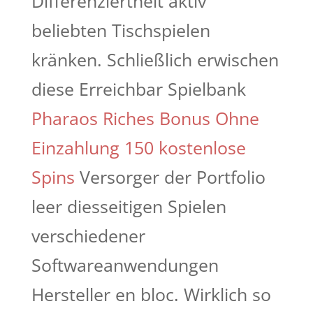
Differenziertheit aktiv
beliebten Tischspielen
kränken. Schließlich erwischen
diese Erreichbar Spielbank
Pharaos Riches Bonus Ohne
Einzahlung 150 kostenlose
Spins
Versorger der Portfolio
leer diesseitigen Spielen
verschiedener
Softwareanwendungen
Hersteller en bloc. Wirklich so