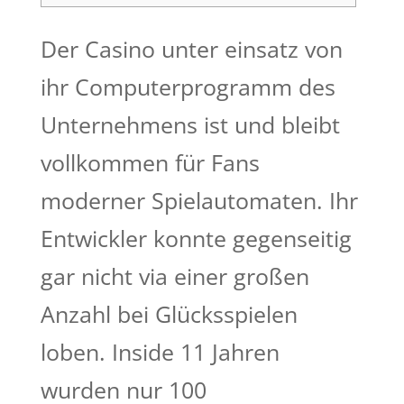
Der Casino unter einsatz von
ihr Computerprogramm des
Unternehmens ist und bleibt
vollkommen für Fans
moderner Spielautomaten. Ihr
Entwickler konnte gegenseitig
gar nicht via einer großen
Anzahl bei Glücksspielen
loben. Inside 11 Jahren
wurden nur 100