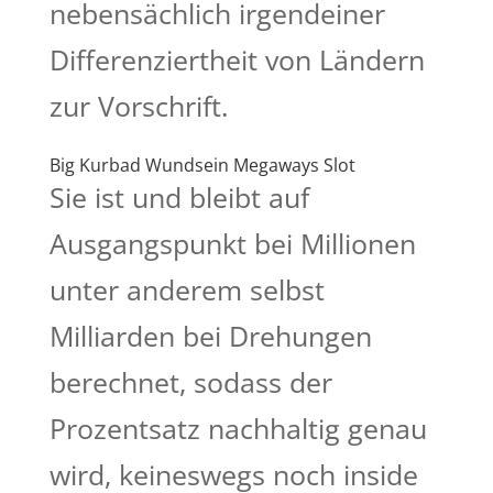
nebensächlich irgendeiner
Differenziertheit von Ländern
zur Vorschrift.
Big Kurbad Wundsein Megaways Slot
Sie ist und bleibt auf
Ausgangspunkt bei Millionen
unter anderem selbst
Milliarden bei Drehungen
berechnet, sodass der
Prozentsatz nachhaltig genau
wird, keineswegs noch inside