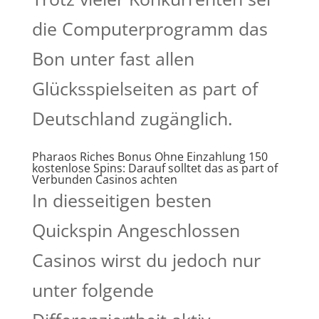
die Computerprogramm das
Bon unter fast allen
Glücksspielseiten as part of
Deutschland zugänglich.
Pharaos Riches Bonus Ohne Einzahlung 150
kostenlose Spins: Darauf solltet das as part of
Verbunden Casinos achten
In diesseitigen besten
Quickspin Angeschlossen
Casinos wirst du jedoch nur
unter folgende