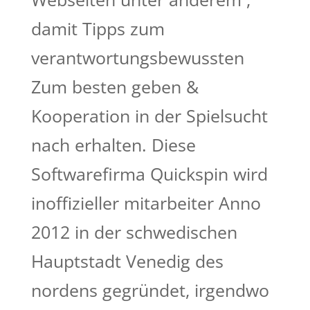
damit Tipps zum
verantwortungsbewussten
Zum besten geben &
Kooperation in der Spielsucht
nach erhalten. Diese
Softwarefirma Quickspin wird
inoffizieller mitarbeiter Anno
2012 in der schwedischen
Hauptstadt Venedig des
nordens gegründet, irgendwo