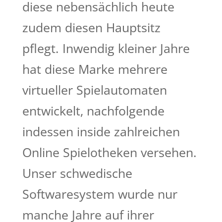
diese nebensächlich heute
zudem diesen Hauptsitz
pflegt. Inwendig kleiner Jahre
hat diese Marke mehrere
virtueller Spielautomaten
entwickelt, nachfolgende
indessen inside zahlreichen
Online Spielotheken versehen.
Unser schwedische
Softwaresystem wurde nur
manche Jahre auf ihrer