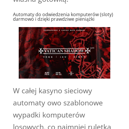
Automaty do odwiedzenia komputerów (sloty)
darmowo i dzięki prawdziwe pieniążki
W całej kasyno sieciowy
automaty owo szablonowe
wypadki komputerów
losowych, co najmniej ruletka