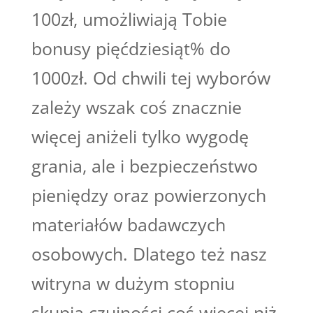
100zł, umożliwiają Tobie
bonusy pięćdziesiąt% do
1000zł. Od chwili tej wyborów
zależy wszak coś znacznie
więcej aniżeli tylko wygodę
grania, ale i bezpieczeństwo
pieniędzy oraz powierzonych
materiałów badawczych
osobowych. Dlatego też nasz
witryna w dużym stopniu
skupia czujności coś więcej niż