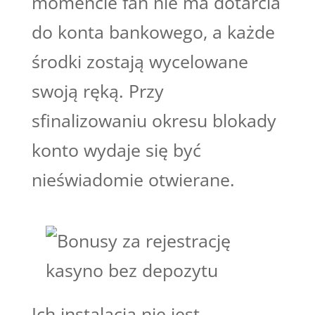
momencie fan nie ma dotarcia
do konta bankowego, a każde
środki zostają wycelowane
swoją ręką. Przy
sfinalizowaniu okresu blokady
konto wydaje się być
nieświadomie otwierane.
Ich instalacja nie jest