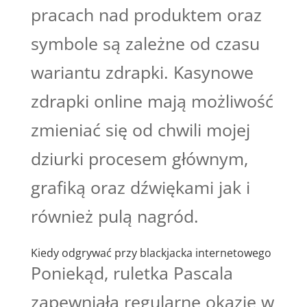
pracach nad produktem oraz
symbole są zależne od czasu
wariantu zdrapki. Kasynowe
zdrapki online mają możliwość
zmieniać się od chwili mojej
dziurki procesem głównym,
grafiką oraz dźwiękami jak i
również pulą nagród.
Kiedy odgrywać przy blackjacka internetowego
Poniekąd, ruletka Pascala
zapewniała regularne okazje w