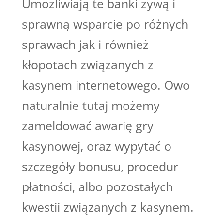
Umożliwiają te banki żywą i
sprawną wsparcie po różnych
sprawach jak i również
kłopotach związanych z
kasynem internetowego. Owo
naturalnie tutaj możemy
zameldować awarię gry
kasynowej, oraz wypytać o
szczegóły bonusu, procedur
płatności, albo pozostałych
kwestii związanych z kasynem.