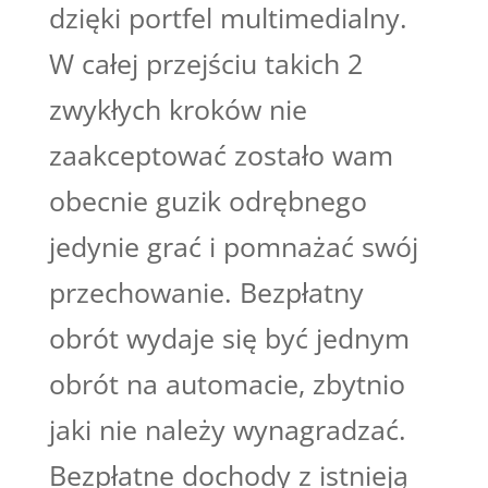
dzięki portfel multimedialny.
W całej przejściu takich 2
zwykłych kroków nie
zaakceptować zostało wam
obecnie guzik odrębnego
jedynie grać i pomnażać swój
przechowanie. Bezpłatny
obrót wydaje się być jednym
obrót na automacie, zbytnio
jaki nie należy wynagradzać.
Bezpłatne dochody z istnieją