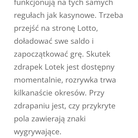
funkcjonują na tych samych
regułach jak kasynowe. Trzeba
przejść na stronę Lotto,
doładować swe saldo i
zapoczątkować grę. Skutek
zdrapek Lotek jest dostępny
momentalnie, rozrywka trwa
kilkanaście okresów.
Przy
zdrapaniu jest, czy przykryte
pola zawierają znaki
wygrywające.