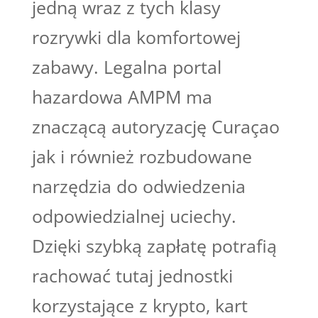
jedną wraz z tych klasy
rozrywki dla komfortowej
zabawy. Legalna portal
hazardowa AMPM ma
znaczącą autoryzację Curaçao
jak i również rozbudowane
narzędzia do odwiedzenia
odpowiedzialnej uciechy.
Dzięki szybką zapłatę potrafią
rachować tutaj jednostki
korzystające z krypto, kart