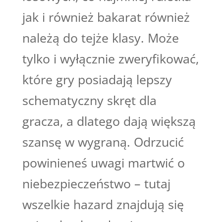
jak i również bakarat również
należą do tejże klasy. Może
tylko i wyłącznie zweryfikować,
które gry posiadają lepszy
schematyczny skręt dla
gracza, a dlatego dają większą
szansę w wygraną. Odrzucić
powinieneś uwagi martwić o
niebezpieczeństwo – tutaj
wszelkie hazard znajdują się