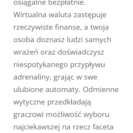
osiągalne bezpłatnie.
Wirtualna waluta zastępuje
rzeczywiste finanse, a twoja
osoba doznasz ludzi samych
wrażeń oraz doświadczysz
niespotykanego przypływu
adrenaliny, grając w swe
ulubione automaty. Odmienne
wytyczne przedkładają
graczowi możliwość wyboru
najciekawszej na rzecz faceta