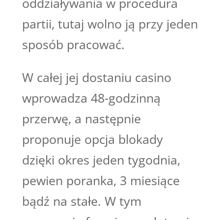
oddziaływania w procedura
partii, tutaj wolno ją przy jeden
sposób pracować.
W całej jej dostaniu casino
wprowadza 48-godzinną
przerwę, a następnie
proponuje opcja blokady
dzięki okres jeden tygodnia,
pewien poranka, 3 miesiące
bądź na stałe. W tym