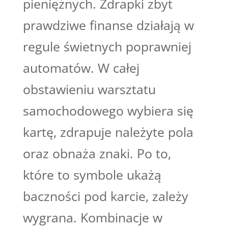
pieniężnych. Zdrapki zbyt
prawdziwe finanse działają w
regule świetnych poprawniej
automatów. W całej
obstawieniu warsztatu
samochodowego wybiera się
kartę, zdrapuje należyte pola
oraz obnaża znaki. Po to,
które to symbole ukażą
baczności pod karcie, zależy
wygrana. Kombinacje w