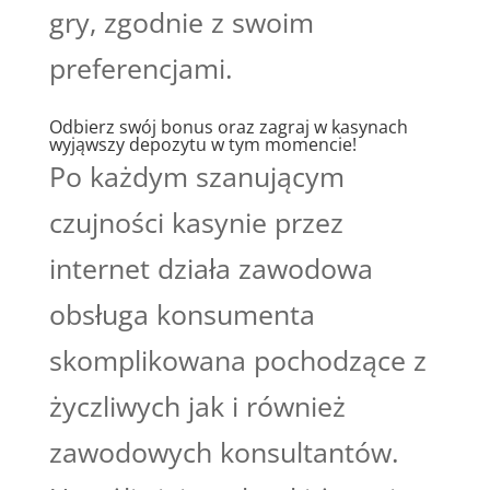
gry, zgodnie z swoim
preferencjami.
Odbierz swój bonus oraz zagraj w kasynach
wyjąwszy depozytu w tym momencie!
Po każdym szanującym
czujności kasynie przez
internet działa zawodowa
obsługa konsumenta
skomplikowana pochodzące z
życzliwych jak i również
zawodowych konsultantów.