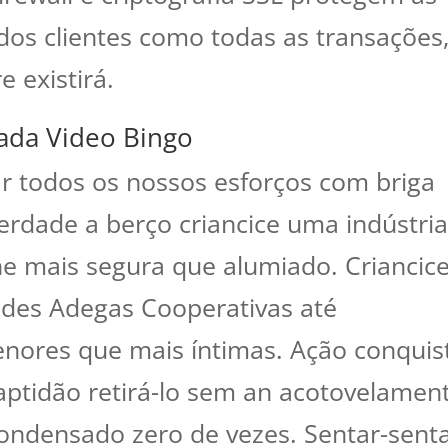
dos clientes como todas as transações,
 existirá.
hada Video Bingo
ar todos os nossos esforços com briga
verdade a berço criancice uma indústri
ine mais segura que alumiado. Criancic
ndes Adegas Cooperativas até
enores que mais íntimas. Ação conquis
aptidão retirá-lo sem an acotovelamen
condensado zero de vezes. Sentar-senta