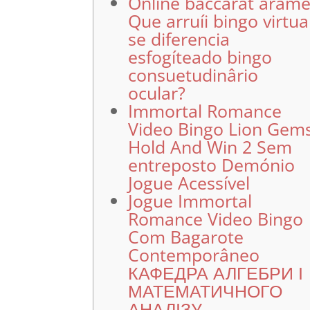
Online baccarat arame
Que arruíi bingo virtua
se diferencia
esfogíteado bingo
consuetudinârio
ocular?
Immortal Romance
Video Bingo Lion Gem
Hold And Win 2 Sem
entreposto Demónio
Jogue Acessível
Jogue Immortal
Romance Video Bingo
Com Bagarote
Contemporâneo
КАФЕДРА АЛГЕБРИ І
МАТЕМАТИЧНОГО
АНАЛІЗУ