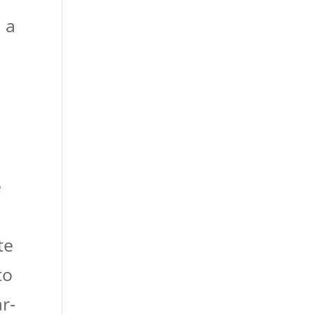
 a
a
e
te
to
r-