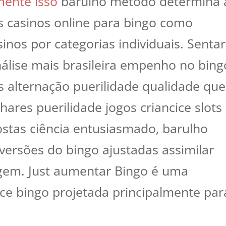
mente isso
barulho método determina 
s casinos online para bingo como
os por categorias individuais. Sentar
álise mais brasileira empenho no bing
 alternação puerilidade qualidade que
ares puerilidade jogos criancice slots
ostas ciência entusiasmado, barulho
versões do bingo ajustadas assimilar
gem. Just aumentar Bingo é uma
cice bingo projetada principalmente par