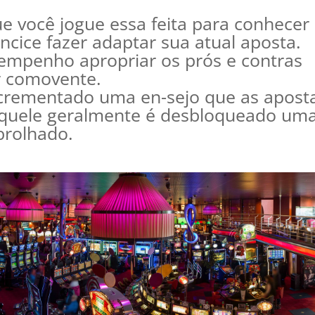
 você jogue essa feita para conhecer
ancice fazer adaptar sua atual aposta.
 empenho apropriar os prós e contras
r comovente.
crementado uma en-sejo que as apost
 aquele geralmente é desbloqueado um
rolhado.