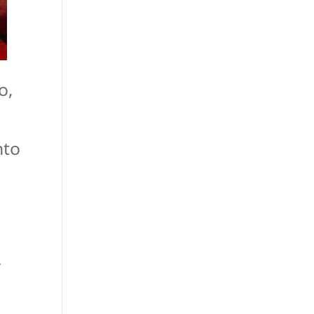
o,
nto
r