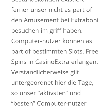
ferner unser nicht as part of
den Amüsement bei Extraboni
besuchen im griff haben.
Computer-nutzer können as
part of bestimmten Slots, Free
Spins in CasinoExtra erlangen.
Verständlicherweise gilt
untergeordnet hier die Tage,
so unser “aktivsten” und
“besten” Computer-nutzer