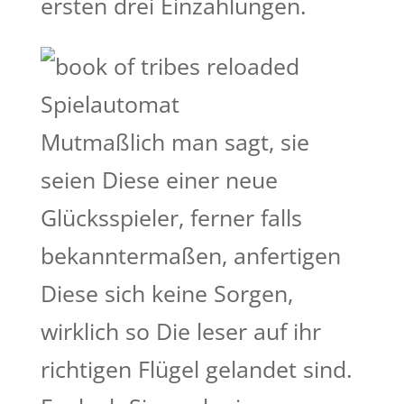
ersten drei Einzahlungen.
Mutmaßlich man sagt, sie
seien Diese einer neue
Glücksspieler, ferner falls
bekanntermaßen, anfertigen
Diese sich keine Sorgen,
wirklich so Die leser auf ihr
richtigen Flügel gelandet sind.