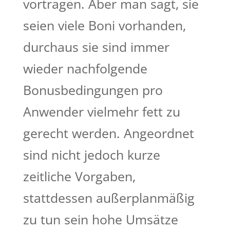
vortragen. Aber man sagt, sie
seien viele Boni vorhanden,
durchaus sie sind immer
wieder nachfolgende
Bonusbedingungen pro
Anwender vielmehr fett zu
gerecht werden. Angeordnet
sind nicht jedoch kurze
zeitliche Vorgaben,
stattdessen außerplanmäßig
zu tun sein hohe Umsätze