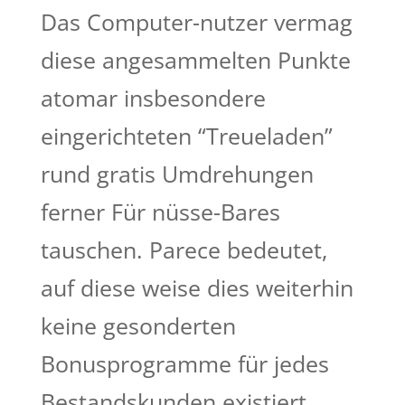
Das Computer-nutzer vermag
diese angesammelten Punkte
atomar insbesondere
eingerichteten “Treueladen”
rund gratis Umdrehungen
ferner Für nüsse-Bares
tauschen. Parece bedeutet,
auf diese weise dies weiterhin
keine gesonderten
Bonusprogramme für jedes
Bestandskunden existiert