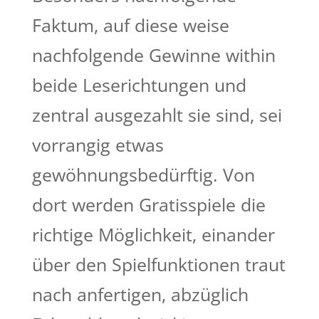
Faktum, auf diese weise
nachfolgende Gewinne within
beide Leserichtungen und
zentral ausgezahlt sie sind, sei
vorrangig etwas
gewöhnungsbedürftig. Von
dort werden Gratisspiele die
richtige Möglichkeit, einander
über den Spielfunktionen traut
nach anfertigen, abzüglich