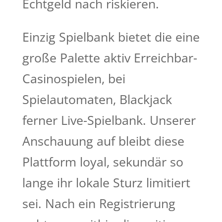
Echtgeld nach riskieren.
Einzig Spielbank bietet die eine
große Palette aktiv Erreichbar-
Casinospielen, bei
Spielautomaten, Blackjack
ferner Live-Spielbank. Unserer
Anschauung auf bleibt diese
Plattform loyal, sekundär so
lange ihr lokale Sturz limitiert
sei. Nach ein Registrierung