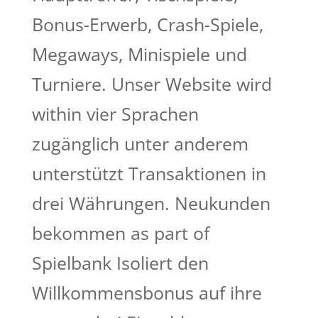
Bonus-Erwerb, Crash-Spiele,
Megaways, Minispiele und
Turniere. Unser Website wird
within vier Sprachen
zugänglich unter anderem
unterstützt Transaktionen in
drei Währungen. Neukunden
bekommen as part of
Spielbank Isoliert den
Willkommensbonus auf ihre