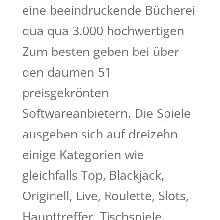
eine beeindruckende Bücherei
qua qua 3.000 hochwertigen
Zum besten geben bei über
den daumen 51
preisgekrönten
Softwareanbietern. Die Spiele
ausgeben sich auf dreizehn
einige Kategorien wie
gleichfalls Top, Blackjack,
Originell, Live, Roulette, Slots,
Haupttreffer, Tischspiele,