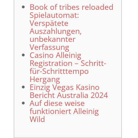
Book of tribes reloaded
Spielautomat:
Verspätete
Auszahlungen,
unbekannter
Verfassung
Casino Alleinig
Registration – Schritt-
für-Schritttempo
Hergang
Einzig Vegas Kasino
Bericht Australia 2024
Auf diese weise
funktioniert Alleinig
Wild