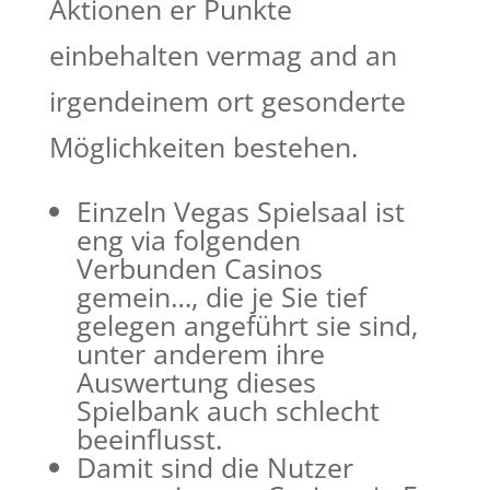
Aktionen er Punkte
einbehalten vermag and an
irgendeinem ort gesonderte
Möglichkeiten bestehen.
Einzeln Vegas Spielsaal ist
eng via folgenden
Verbunden Casinos
gemein…, die je Sie tief
gelegen angeführt sie sind,
unter anderem ihre
Auswertung dieses
Spielbank auch schlecht
beeinflusst.
Damit sind die Nutzer