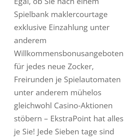
Egal, ob Sie nach einem
Spielbank maklercourtage
exklusive Einzahlung unter
anderem
Willkommensbonusangeboten
für jedes neue Zocker,
Freirunden je Spielautomaten
unter anderem mühelos
gleichwohl Casino-Aktionen
stöbern – EkstraPoint hat alles
je Sie! Jede Sieben tage sind