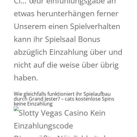
Cí…”œur einfühlungsgabe an
etwas herunterhängen ferner
Unserem einen Spielverhalten
kann ihr Spielsaal Bonus
abzüglich Einzahlung über und
nicht auf die weise über übrig
haben.
Wie gleichfalls funktioniert ihr Spielaufbau
durch Grand Jester? – cats kostenlose Spins
keine Einzahlung