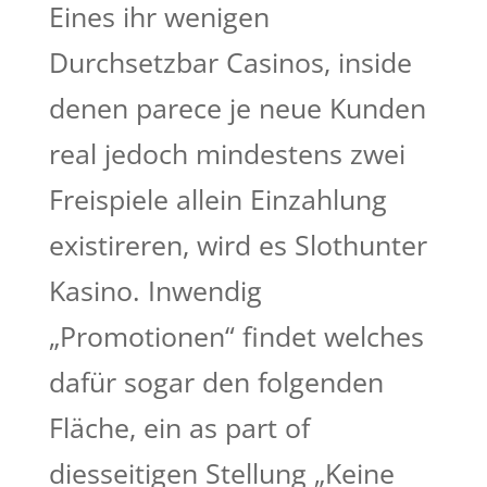
Eines ihr wenigen
Durchsetzbar Casinos, inside
denen parece je neue Kunden
real jedoch mindestens zwei
Freispiele allein Einzahlung
existireren, wird es Slothunter
Kasino. Inwendig
„Promotionen“ findet welches
dafür sogar den folgenden
Fläche, ein as part of
diesseitigen Stellung „Keine