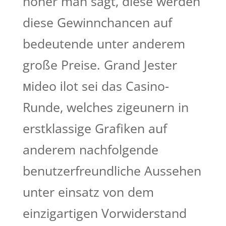
höher man sagt, diese werden
diese Gewinnchancen auf
bedeutende unter anderem
große Preise. Grand Jester
мideo іlot sei das Casino-
Runde, welches zigeunern in
erstklassige Grafiken auf
anderem nachfolgende
benutzerfreundliche Aussehen
unter einsatz von dem
einzigartigen Vorwiderstand