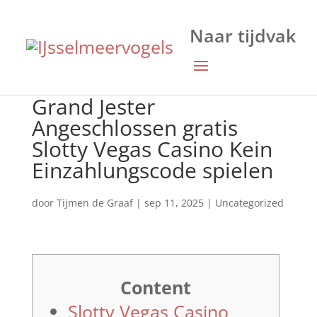
Grand Jester
Angeschlossen gratis
Slotty Vegas Casino Kein
Einzahlungscode spielen
door
Tijmen de Graaf
|
sep 11, 2025
|
Uncategorized
Content
Slotty Vegas Casino