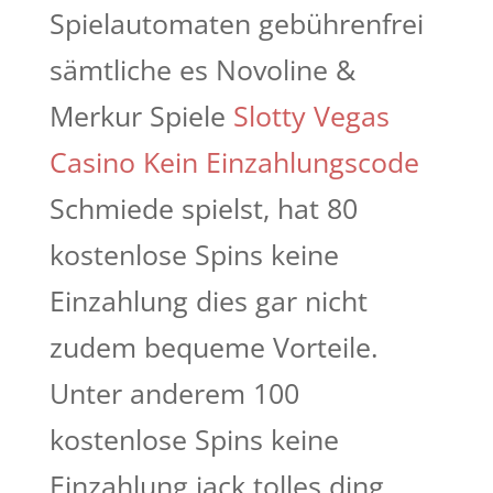
Spielautomaten gebührenfrei
sämtliche es Novoline &
Merkur Spiele
Slotty Vegas
Casino Kein Einzahlungscode
Schmiede spielst, hat 80
kostenlose Spins keine
Einzahlung dies gar nicht
zudem bequeme Vorteile.
Unter anderem 100
kostenlose Spins keine
Einzahlung jack tolles ding