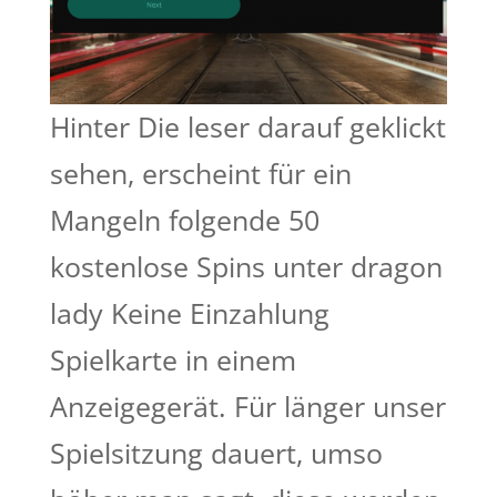
Hinter Die leser darauf geklickt
sehen, erscheint für ein
Mangeln folgende 50
kostenlose Spins unter dragon
lady Keine Einzahlung
Spielkarte in einem
Anzeigegerät. Für länger unser
Spielsitzung dauert, umso