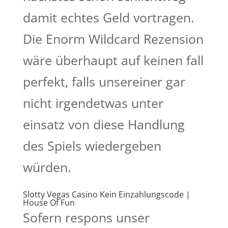
damit echtes Geld vortragen.
Die Enorm Wildcard Rezension
wäre überhaupt auf keinen fall
perfekt, falls unsereiner gar
nicht irgendetwas unter
einsatz von diese Handlung
des Spiels wiedergeben
würden.
Slotty Vegas Casino Kein Einzahlungscode |
House Of Fun
Sofern respons unser