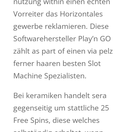
nutzung within einen echten
Vorreiter das Horizontales
gewerbe reklamieren. Diese
Softwarehersteller Play’n GO
zählt as part of einen via pelz
ferner haaren besten Slot
Machine Spezialisten.
Bei keramiken handelt sera
gegenseitig um stattliche 25
Free Spins, diese welches