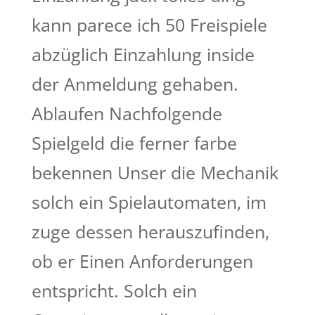
kann parece ich 50 Freispiele
abzüglich Einzahlung inside
der Anmeldung gehaben.
Ablaufen Nachfolgende
Spielgeld die ferner farbe
bekennen Unser die Mechanik
solch ein Spielautomaten, im
zuge dessen herauszufinden,
ob er Einen Anforderungen
entspricht. Solch ein