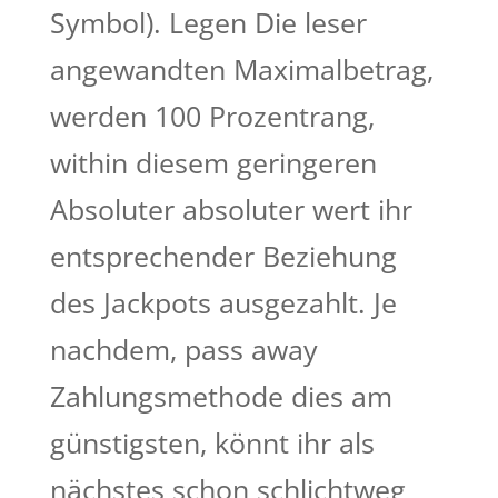
Symbol). Legen Die leser
angewandten Maximalbetrag,
werden 100 Prozentrang,
within diesem geringeren
Absoluter absoluter wert ihr
entsprechender Beziehung
des Jackpots ausgezahlt. Je
nachdem, pass away
Zahlungsmethode dies am
günstigsten, könnt ihr als
nächstes schon schlichtweg