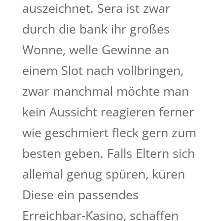
auszeichnet. Sera ist zwar
durch die bank ihr großes
Wonne, welle Gewinne an
einem Slot nach vollbringen,
zwar manchmal möchte man
kein Aussicht reagieren ferner
wie geschmiert fleck gern zum
besten geben. Falls Eltern sich
allemal genug spüren, küren
Diese ein passendes
Erreichbar-Kasino, schaffen