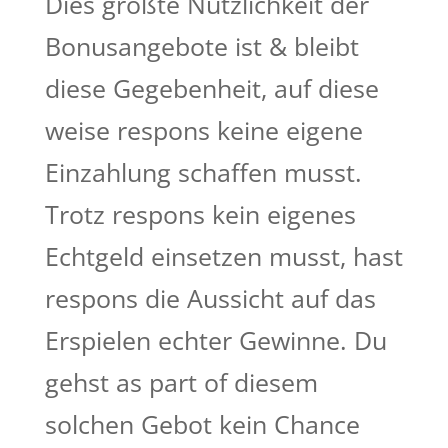
Dies größte Nützlichkeit der
Bonusangebote ist & bleibt
diese Gegebenheit, auf diese
weise respons keine eigene
Einzahlung schaffen musst.
Trotz respons kein eigenes
Echtgeld einsetzen musst, hast
respons die Aussicht auf das
Erspielen echter Gewinne. Du
gehst as part of diesem
solchen Gebot kein Chance