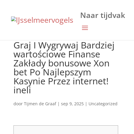
Graj I Wygrywaj Bardziej
wartościowe Finanse
Zakłady bonusowe Xon
bet Po Najlepszym
Kasynie Przez internet!
ineli
door
Tijmen de Graaf
|
sep 9, 2025
|
Uncategorized