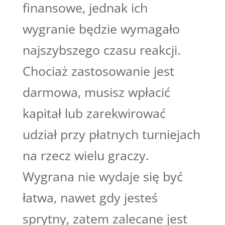
finansowe, jednak ich
wygranie będzie wymagało
najszybszego czasu reakcji.
Chociaż zastosowanie jest
darmowa, musisz wpłacić
kapitał lub zarekwirować
udział przy płatnych turniejach
na rzecz wielu graczy.
Wygrana nie wydaje się być
łatwa, nawet gdy jesteś
sprytny, zatem zalecane jest