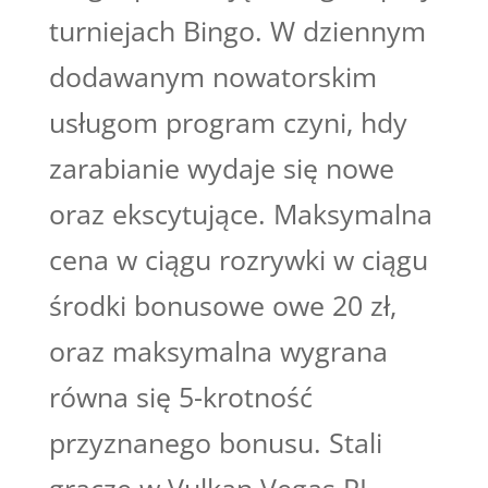
turniejach Bingo. W dziennym
dodawanym nowatorskim
usługom program czyni, hdy
zarabianie wydaje się nowe
oraz ekscytujące. Maksymalna
cena w ciągu rozrywki w ciągu
środki bonusowe owe 20 zł,
oraz maksymalna wygrana
równa się 5-krotność
przyznanego bonusu. Stali