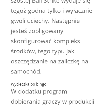
szóstej Ball Strike wydaje się
tegoż godna tylko i wyłącznie
gwoli uciechy. Następnie
jesteś zobligowany
skonfigurować kompleks
środków, tego typu jak
oszczędzanie na zaliczkę na
samochód.
Wycieczka po bingo
W dodatku program
dobierania graczy w produkcji