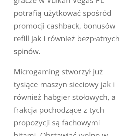
gracze w Vulkan Vegas PL
potrafią użytkować spośród
promocji cashback, bonusów
refill jak i również bezpłatnych
spinów.
Microgaming stworzył już
tysiące maszyn sieciowy jak i
również habgier stołowych, a
frakcja pochodzące z tych
propozycji są fachowymi
hitami. Obstawiać wolno w