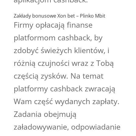
Zakłady bonusowe Xon bet – Plinko Mbit
Firmy opłacają finanse
platformom cashback, by
zdobyć świeżych klientów, i
różnią czujności wraz z Tobą
częścią zysków. Na temat
platformy cashback zwracają
Wam część wydanych zapłaty.
Zadania obejmują
załadowywanie, odpowiadanie