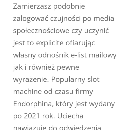
Zamierzasz podobnie
zalogować czujności po media
społecznościowe czy uczynić
jest to explicite ofiarując
własny odnośnik e-list mailowy
jak i również pewne
wyrażenie. Popularny slot
machine od czasu firmy
Endorphina, który jest wydany
po 2021 rok. Uciecha
nawiązuje do odwiedzenia