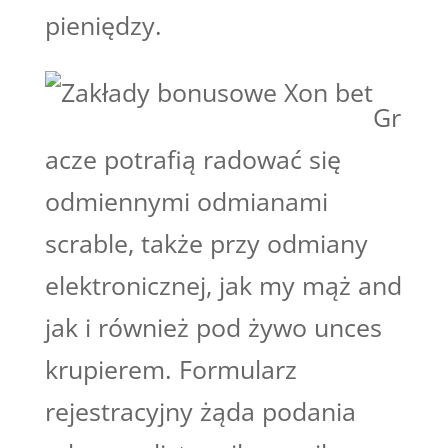
pieniędzy.
Gr
acze potrafią radować się
odmiennymi odmianami
scrable, także przy odmiany
elektronicznej, jak my mąż and
jak i również pod żywo unces
krupierem. Formularz
rejestracyjny żąda podania