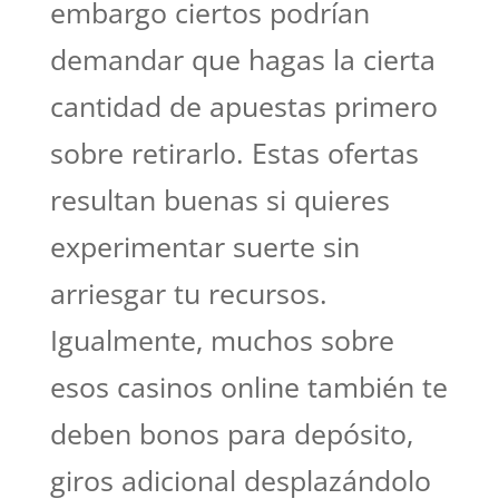
embargo ciertos podrían
demandar que hagas la cierta
cantidad de apuestas primero
sobre retirarlo. Estas ofertas
resultan buenas si quieres
experimentar suerte sin
arriesgar tu recursos.
Igualmente, muchos sobre
esos casinos online también te
deben bonos para depósito,
giros adicional desplazándolo