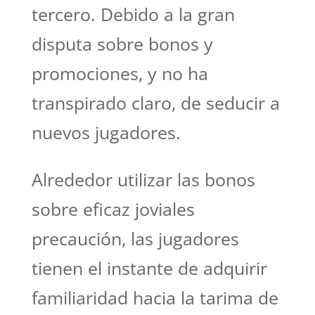
tercero.
Debido a la gran
disputa sobre bonos y
promociones, y no ha
transpirado claro, de seducir a
nuevos jugadores.
Alrededor utilizar las bonos
sobre eficaz joviales
precaución, las jugadores
tienen el instante de adquirir
familiaridad hacia la tarima de