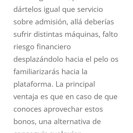
dártelos igual que servicio
sobre admisión, allá deberías
sufrir distintas máquinas, falto
riesgo financiero
desplazándolo hacia el pelo os
familiarizarás hacia la
plataforma. La principal
ventaja es que en caso de que
conoces aprovechar estos
bonos, una alternativa de