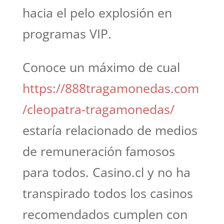
hacia el pelo explosión en
programas VIP.
Conoce un máximo de cual
https://888tragamonedas.com
/cleopatra-tragamonedas/
estaría relacionado de medios
de remuneración famosos
para todos. Casino.cl y no ha
transpirado todos los casinos
recomendados cumplen con