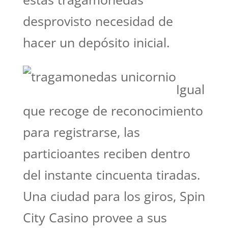
desprovisto necesidad de
hacer un depósito inicial.
Igual
que recoge de reconocimiento
para registrarse, las
particioantes reciben dentro
del instante cincuenta tiradas.
Una ciudad para los giros, Spin
City Casino provee a sus