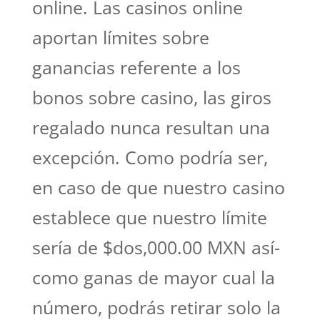
online. Las casinos online
aportan límites sobre
ganancias referente a los
bonos sobre casino, las giros
regalado nunca resultan una
excepción. Como podrí­a ser,
en caso de que nuestro casino
establece que nuestro límite
serí­a de $dos,000.00 MXN así­
como ganas de mayor cual la
número, podrás retirar solo la