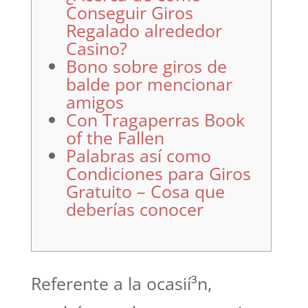
Conseguir Giros
Regalado alrededor
Casino?
Bono sobre giros de
balde por mencionar
amigos
Con Tragaperras Book
of the Fallen
Palabras así­ como
Condiciones para Giros
Gratuito – Cosa que
deberías conocer
Referente a la ocasií³n,