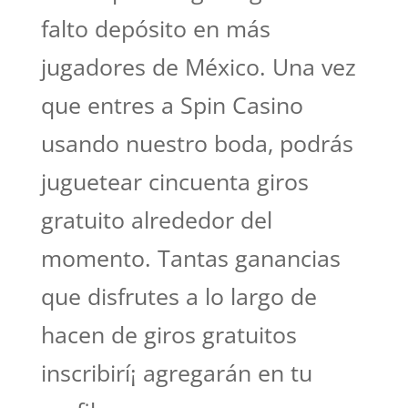
falto depósito en más
jugadores de México. Una vez
que entres a Spin Casino
usando nuestro boda, podrás
juguetear cincuenta giros
gratuito alrededor del
momento. Tantas ganancias
que disfrutes a lo largo de
hacen de giros gratuitos
inscribirí¡ agregarán en tu