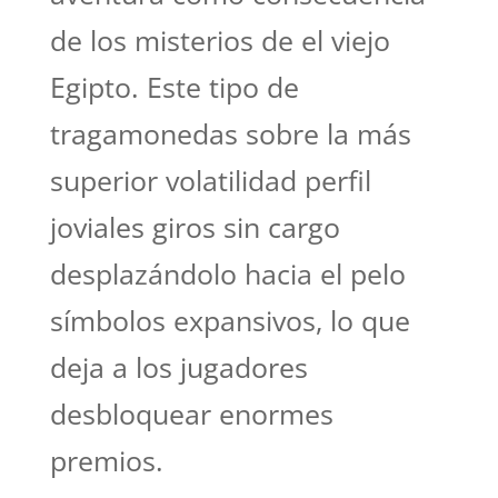
de los misterios de el viejo
Egipto. Este tipo de
tragamonedas sobre la más
superior volatilidad perfil
joviales giros sin cargo
desplazándolo hacia el pelo
símbolos expansivos, lo que
deja a los jugadores
desbloquear enormes
premios.