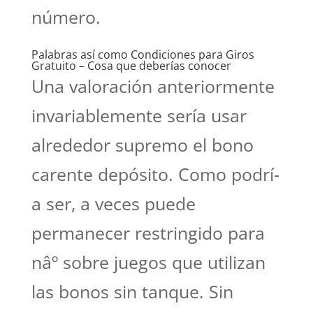
número.
Palabras así­ como Condiciones para Giros
Gratuito – Cosa que deberías conocer
Una valoración anteriormente
invariablemente sería usar
alrededor supremo el bono
carente depósito. Como podrí­
a ser, a veces puede
permanecer restringido para
nâº sobre juegos que utilizan
las bonos sin tanque. Sin