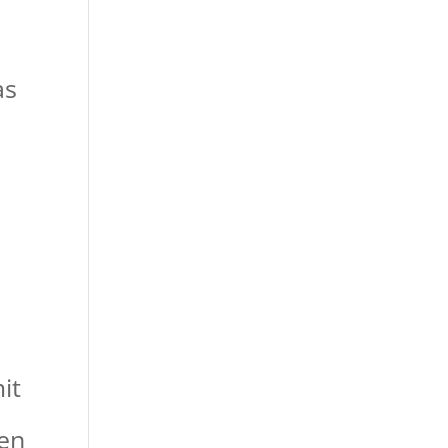
as
it
ten