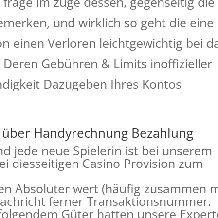
e frage im zuge dessen, gegenseitig die
erken, und wirklich so geht die eine
on einen Verloren leichtgewichtig bei d
 Deren Gebühren & Limits inoffizieller
ndigkeit Dazugeben Ihres Kontos
s über Handyrechnung Bezahlung
 jede neue Spielerin ist bei unserem
ei diesseitigen Casino Provision zum
nen Absoluter wert (häufig zusammen m
znachricht ferner Transaktionsnummer.
folgendem Güter hatten unsere Exper