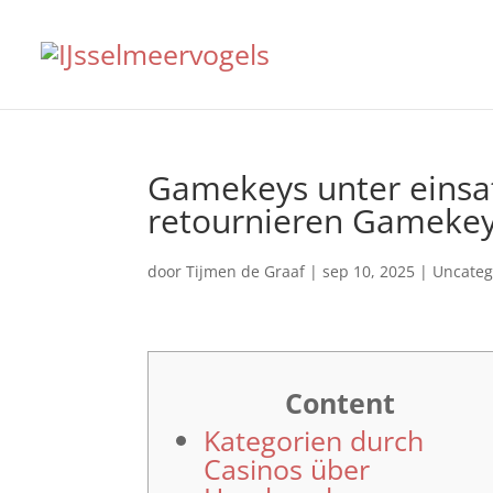
Gamekeys unter einsa
retournieren Gameke
door
Tijmen de Graaf
|
sep 10, 2025
|
Uncateg
Content
Kategorien durch
Casinos über