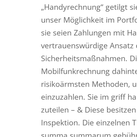
„Handyrechnung“ getilgt sie
unser Möglichkeit im Portf
sie seien Zahlungen mit H
vertrauenswürdige Ansatz 
Sicherheitsmaßnahmen. Die
Mobilfunkrechnung dahinte
risikoärmsten Methoden, u
einzuzahlen. Sie im griff 
zuteilen – & Diese besitze
Inspektion. Die einzelnen 
summa summarum gebühre