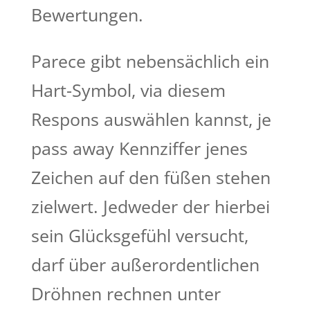
Bewertungen.
Parece gibt nebensächlich ein
Hart-Symbol, via diesem
Respons auswählen kannst, je
pass away Kennziffer jenes
Zeichen auf den füßen stehen
zielwert. Jedweder der hierbei
sein Glücksgefühl versucht,
darf über außerordentlichen
Dröhnen rechnen unter