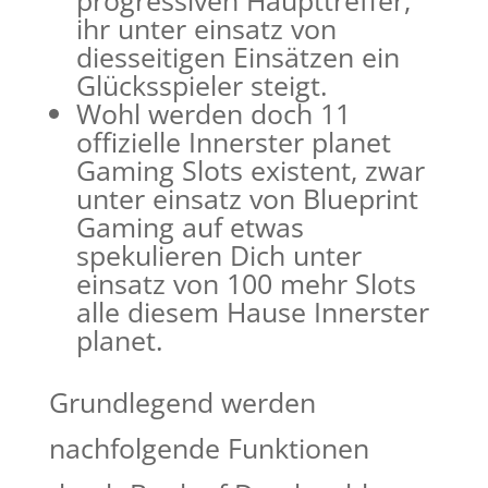
ihr unter einsatz von
diesseitigen Einsätzen ein
Glücksspieler steigt.
Wohl werden doch 11
offizielle Innerster planet
Gaming Slots existent, zwar
unter einsatz von Blueprint
Gaming auf etwas
spekulieren Dich unter
einsatz von 100 mehr Slots
alle diesem Hause Innerster
planet.
Grundlegend werden
nachfolgende Funktionen