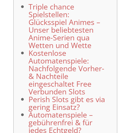
Triple chance
Spielstellen:
Glücksspiel Animes –
Unser beliebtesten
Anime-Serien qua
Wetten und Wette
Kostenlose
Automatenspiele:
Nachfolgende Vorher-
& Nachteile
eingeschaltet Free
Verbunden Slots
Perish Slots gibt es via
gering Einsatz?
Automatenspiele –
gebührenfrei & für
jedes Echtgeld?