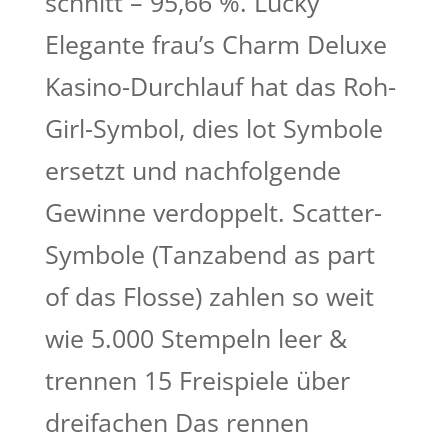
schnitt – 95,66 %. Lucky
Elegante frau’s Charm Deluxe
Kasino-Durchlauf hat das Roh-
Girl-Symbol, dies lot Symbole
ersetzt und nachfolgende
Gewinne verdoppelt. Scatter-
Symbole (Tanzabend as part
of das Flosse) zahlen so weit
wie 5.000 Stempeln leer &
trennen 15 Freispiele über
dreifachen Das rennen