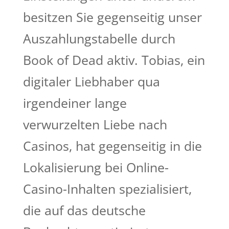
besitzen Sie gegenseitig unser
Auszahlungstabelle durch
Book of Dead aktiv. Tobias, ein
digitaler Liebhaber qua
irgendeiner lange
verwurzelten Liebe nach
Casinos, hat gegenseitig in die
Lokalisierung bei Online-
Casino-Inhalten spezialisiert,
die auf das deutsche