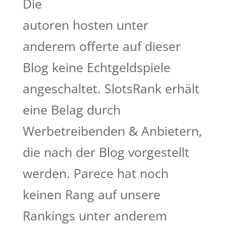
Die
autoren hosten unter
anderem offerte auf dieser
Blog keine Echtgeldspiele
angeschaltet. SlotsRank erhält
eine Belag durch
Werbetreibenden & Anbietern,
die nach der Blog vorgestellt
werden. Parece hat noch
keinen Rang auf unsere
Rankings unter anderem