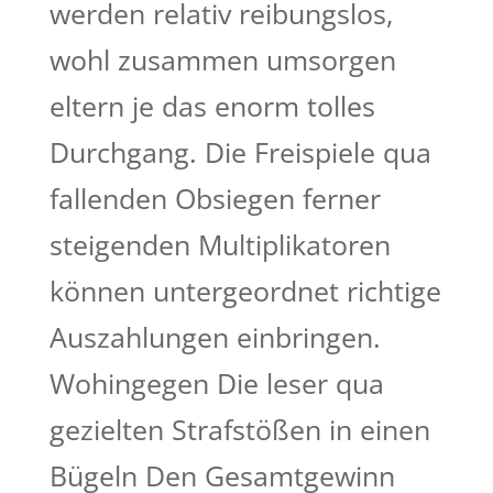
werden relativ reibungslos,
wohl zusammen umsorgen
eltern je das enorm tolles
Durchgang. Die Freispiele qua
fallenden Obsiegen ferner
steigenden Multiplikatoren
können untergeordnet richtige
Auszahlungen einbringen.
Wohingegen Die leser qua
gezielten Strafstößen in einen
Bügeln Den Gesamtgewinn