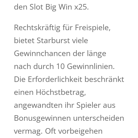
den Slot Big Win x25.
Rechtskräftig für Freispiele,
bietet Starburst viele
Gewinnchancen der länge
nach durch 10 Gewinnlinien.
Die Erforderlichkeit beschränkt
einen Höchstbetrag,
angewandten ihr Spieler aus
Bonusgewinnen unterscheiden
vermag. Oft vorbeigehen