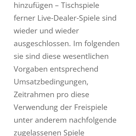
hinzufügen – Tischspiele
ferner Live-Dealer-Spiele sind
wieder und wieder
ausgeschlossen. Im folgenden
sie sind diese wesentlichen
Vorgaben entsprechend
Umsatzbedingungen,
Zeitrahmen pro diese
Verwendung der Freispiele
unter anderem nachfolgende
zugelassenen Spiele