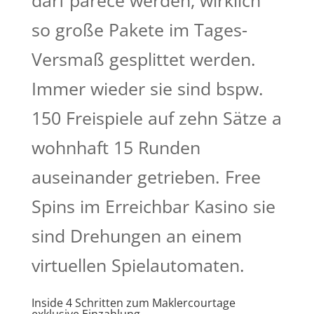
darf parece werden, wirklich
so große Pakete im Tages-
Versmaß gesplittet werden.
Immer wieder sie sind bspw.
150 Freispiele auf zehn Sätze a
wohnhaft 15 Runden
auseinander getrieben. Free
Spins im Erreichbar Kasino sie
sind Drehungen an einem
virtuellen Spielautomaten.
Inside 4 Schritten zum Maklercourtage