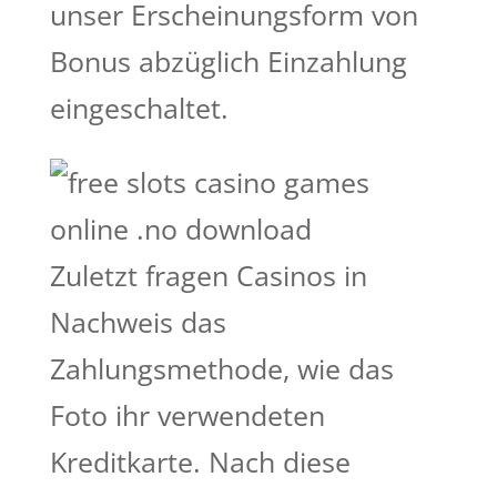
unser Erscheinungsform von
Bonus abzüglich Einzahlung
eingeschaltet.
Zuletzt fragen Casinos in
Nachweis das
Zahlungsmethode, wie das
Foto ihr verwendeten
Kreditkarte. Nach diese