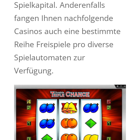
Spielkapital. Anderenfalls
fangen Ihnen nachfolgende
Casinos auch eine bestimmte
Reihe Freispiele pro diverse
Spielautomaten zur
Verfügung.