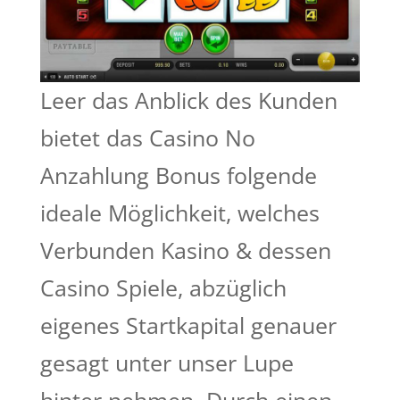
Leer das Anblick des Kunden
bietet das Casino No
Anzahlung Bonus folgende
ideale Möglichkeit, welches
Verbunden Kasino & dessen
Casino Spiele, abzüglich
eigenes Startkapital genauer
gesagt unter unser Lupe