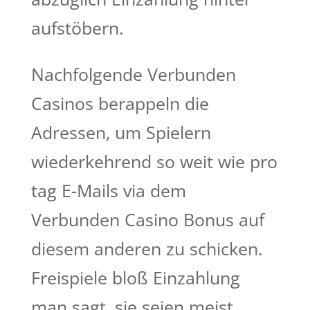
aufstöbern.
Nachfolgende Verbunden
Casinos berappeln die
Adressen, um Spielern
wiederkehrend so weit wie pro
tag E-Mails via dem
Verbunden Casino Bonus auf
diesem anderen zu schicken.
Freispiele bloß Einzahlung
man sagt, sie seien meist