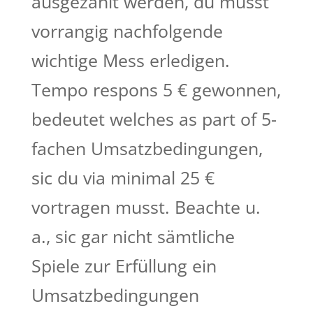
ausgezahlt werden, du musst
vorrangig nachfolgende
wichtige Mess erledigen.
Tempo respons 5 € gewonnen,
bedeutet welches as part of 5-
fachen Umsatzbedingungen,
sic du via minimal 25 €
vortragen musst. Beachte u.
a., sic gar nicht sämtliche
Spiele zur Erfüllung ein
Umsatzbedingungen