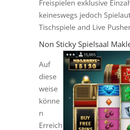
Freispielen exklusive Ein
keineswegs jedoch Spielau
Tischspiele and Live Pushe
Non Sticky Spielsaal Makl
Auf
diese
weise
könne
n
Erreich