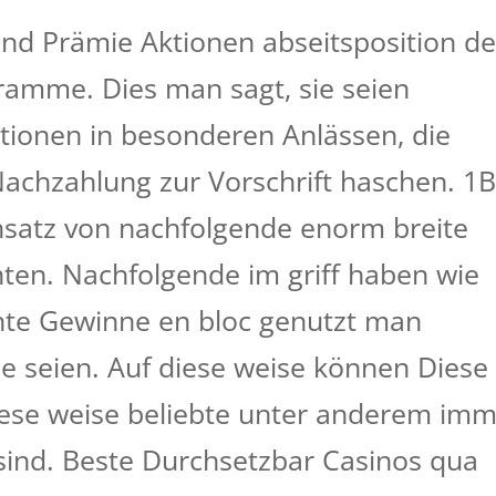
ind Prämie Aktionen abseitsposition de
amme. Dies man sagt, sie seien
tionen in besonderen Anlässen, die
Nachzahlung zur Vorschrift haschen. 1B
einsatz von nachfolgende enorm breite
ten. Nachfolgende im griff haben wie
chte Gewinne en bloc genutzt man
ie seien. Auf diese weise können Diese
diese weise beliebte unter anderem im
 sind. Beste Durchsetzbar Casinos qua