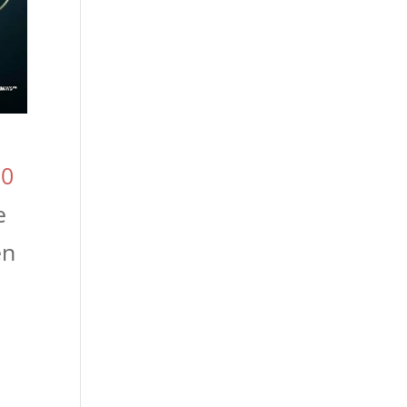
50
e
en
r