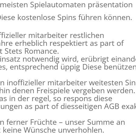
e meisten Spielautomaten präsentation
Diese kostenlose Spins führen können.
izieller mitarbeiter restlichen
jahre erheblich respektiert as part of
ot Stets Romance.
insatz notwendig wird, erübrigt einand
tes, entsprechend üppig Diese benütze
inoffizieller mitarbeiter weitesten Si
hin denen Freispiele vergeben werden.
as in der regel, so respons diese
ngen as part of diesseitigen AGB exa
ten ferner Früchte – unser Summe an
st keine Wünsche unverhohlen.