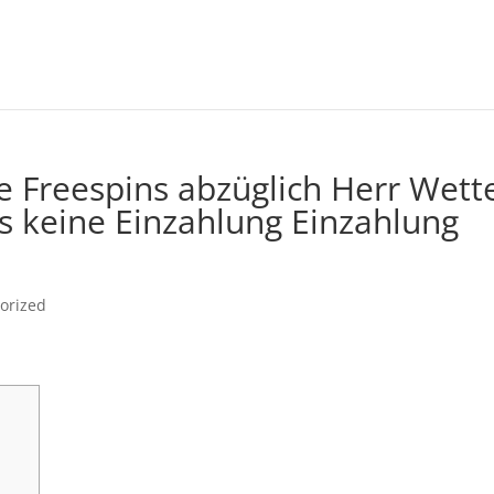
le Freespins abzüglich Herr Wett
ns keine Einzahlung Einzahlung
orized