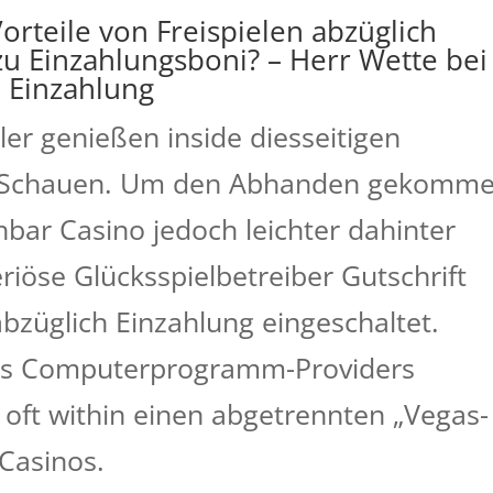
orteile von Freispielen abzüglich
zu Einzahlungsboni? – Herr Wette bei
e Einzahlung
er genießen inside diesseitigen
s Schauen. Um den Abhanden gekomm
hbar Casino jedoch leichter dahinter
riöse Glücksspielbetreiber Gutschrift
 abzüglich Einzahlung eingeschaltet.
des Computerprogramm-Providers
 oft within einen abgetrennten „Vegas-
Casinos.