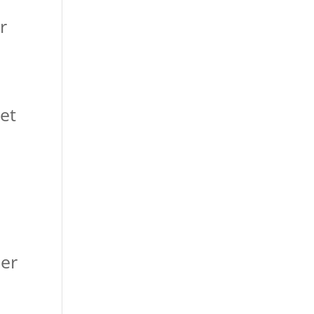
r
et
mer