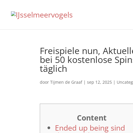
Freispiele nun, Aktuel
bei 50 kostenlose Spi
täglich
door
Tijmen de Graaf
|
sep 12, 2025
|
Uncateg
Content
Ended up being sind