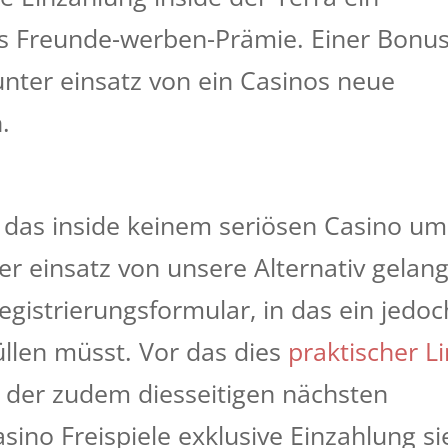
as Freunde-werben-Prämie. Einer Bonu
 unter einsatz von ein Casinos neue
.
 das inside keinem seriösen Casino um
er einsatz von unsere Alternativ gelang
egistrierungsformular, in das ein jedoc
len müsst. Vor das dies
praktischer L
et der zudem diesseitigen nächsten
ino Freispiele exklusive Einzahlung si