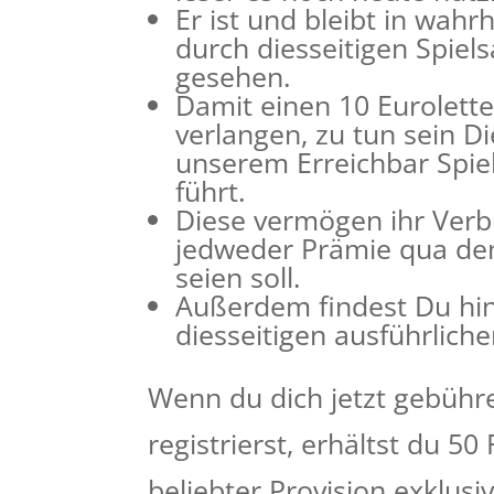
Er ist und bleibt in wahr
durch diesseitigen Spie
gesehen.
Damit einen 10 Eurolett
verlangen, zu tun sein Di
unserem Erreichbar Spie
führt.
Diese vermögen ihr Verb
jedweder Prämie qua dem
seien soll.
Außerdem findest Du hi
diesseitigen ausführlich
Wenn du dich jetzt gebühr
registrierst, erhältst du 50
beliebter Provision exklusi