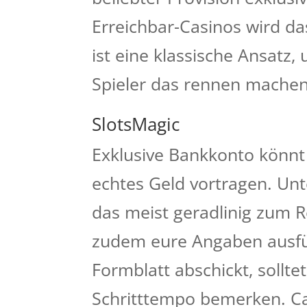
Erreichbar-Casinos wird d
ist eine klassische Ansatz,
Spieler das rennen machen
SlotsMagic
Exklusive Bankkonto könnt
echtes Geld vortragen. Unt
das meist geradlinig zum R
zudem eure Angaben ausfül
Formblatt abschickt, sollt
Schritttempo bemerken. Cas