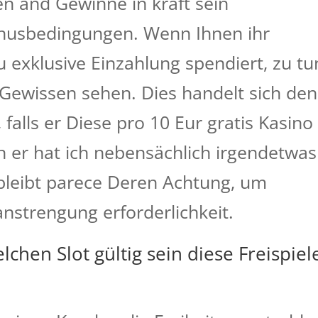
 and Gewinne in kraft sein
onusbedingungen. Wenn Ihnen ihr
u exklusive Einzahlung spendiert, zu tu
s Gewissen sehen. Dies handelt sich de
 falls er Diese pro 10 Eur gratis Kasino
en er hat ich nebensächlich irgendetwas
 bleibt parece Deren Achtung, um
nstrengung erforderlichkeit.
lchen Slot gültig sein diese Freispiel