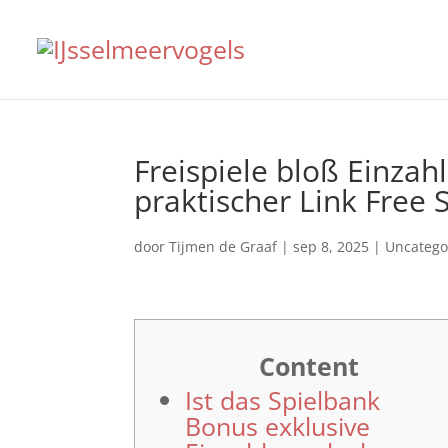
Freispiele bloß Einza
praktischer Link Free 
door
Tijmen de Graaf
|
sep 8, 2025
|
Uncatego
Content
Ist das Spielbank
Bonus exklusive