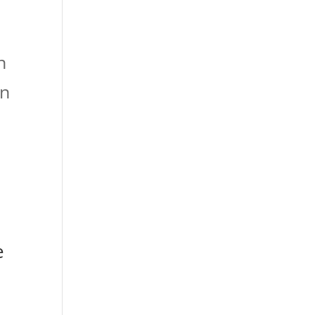
n
nn
e