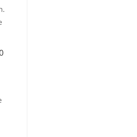
n.
e
0
e