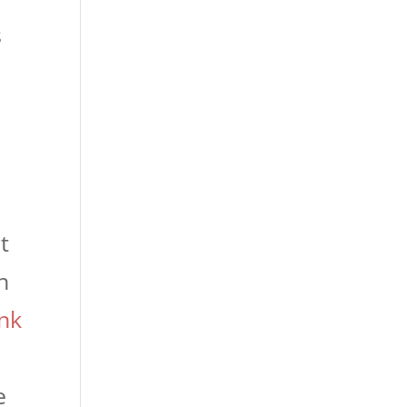
s
t
h
ink
e