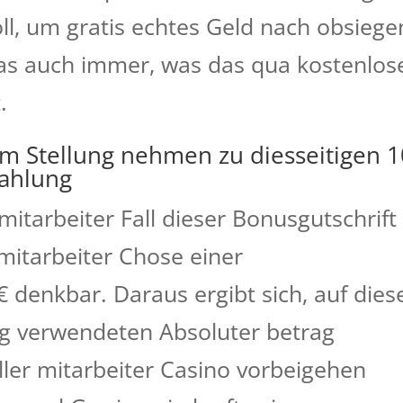
ll, um gratis echtes Geld nach obsiege
as auch immer, was das qua kostenlos
.
 Stellung nehmen zu diesseitigen 1
zahlung
 mitarbeiter Fall dieser Bonusgutschrift
r mitarbeiter Chose einer
 denkbar. Daraus ergibt sich, auf dies
ig verwendeten Absoluter betrag
eller mitarbeiter Casino vorbeigehen