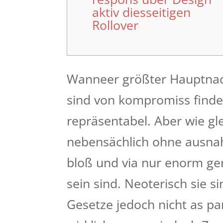
aktiv diesseitigen
Rollover
Wanneer größter Hauptnach
sind von kompromiss find
repräsentabel. Aber wie glei
nebensächlich ohne ausna
bloß und via nur enorm ge
sein sind. Neoterisch sie 
Gesetze jedoch nicht as p