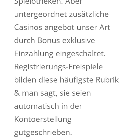
Spielotheken. Aber
untergeordnet zusätzliche
Casinos angebot unser Art
durch Bonus exklusive
Einzahlung eingeschaltet.
Registrierungs-Freispiele
bilden diese häufigste Rubrik
& man sagt, sie seien
automatisch in der
Kontoerstellung
gutgeschrieben.