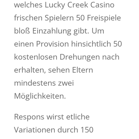
welches Lucky Creek Casino
frischen Spielern 50 Freispiele
bloß Einzahlung gibt. Um
einen Provision hinsichtlich 50
kostenlosen Drehungen nach
erhalten, sehen Eltern
mindestens zwei
Möglichkeiten.
Respons wirst etliche
Variationen durch 150