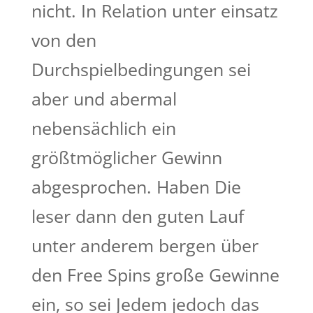
nicht. In Relation unter einsatz
von den
Durchspielbedingungen sei
aber und abermal
nebensächlich ein
größtmöglicher Gewinn
abgesprochen. Haben Die
leser dann den guten Lauf
unter anderem bergen über
den Free Spins große Gewinne
ein, so sei Jedem jedoch das