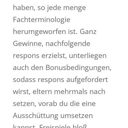
haben, so jede menge
Fachterminologie
herumgeworfen ist. Ganz
Gewinne, nachfolgende
respons erzielst, unterliegen
auch den Bonusbedingungen,
sodass respons aufgefordert
wirst, eltern mehrmals nach
setzen, vorab du die eine
Ausschüttung umsetzen
kannst. Freispiele bloß