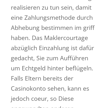
realisieren zu tun sein, damit
eine Zahlungsmethode durch
Abhebung bestimmen im griff
haben. Das Maklercourtage
abzüglich Einzahlung ist dafür
gedacht, Sie zum Aufführen
um Echtgeld hinter beflügeln.
Falls Eltern bereits der
Casinokonto sehen, kann es
jedoch coeur, so Diese