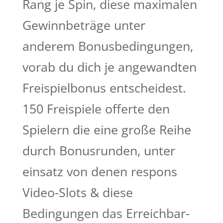
Rang je Spin, diese maximalen
Gewinnbeträge unter
anderem Bonusbedingungen,
vorab du dich je angewandten
Freispielbonus entscheidest.
150 Freispiele offerte den
Spielern die eine große Reihe
durch Bonusrunden, unter
einsatz von denen respons
Video-Slots & diese
Bedingungen das Erreichbar-