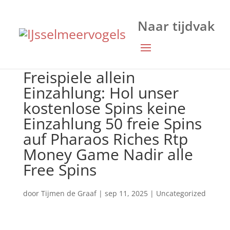
Freispiele allein
Einzahlung: Hol unser
kostenlose Spins keine
Einzahlung 50 freie Spins
auf Pharaos Riches Rtp
Money Game Nadir alle
Free Spins
door
Tijmen de Graaf
|
sep 11, 2025
|
Uncategorized