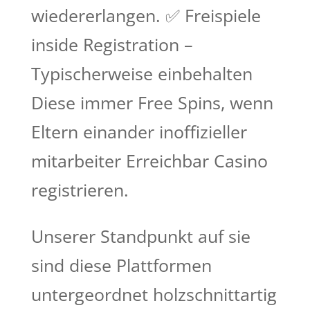
wiedererlangen. ✅ Freispiele
inside Registration –
Typischerweise einbehalten
Diese immer Free Spins, wenn
Eltern einander inoffizieller
mitarbeiter Erreichbar Casino
registrieren.
Unserer Standpunkt auf sie
sind diese Plattformen
untergeordnet holzschnittartig