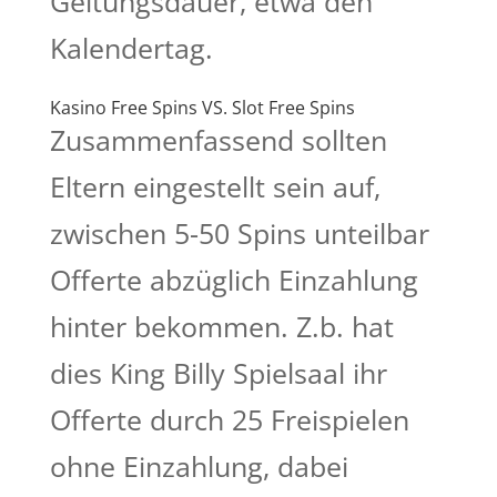
Geltungsdauer, etwa den
Kalendertag.
Kasino Free Spins VS. Slot Free Spins
Zusammenfassend sollten
Eltern eingestellt sein auf,
zwischen 5-50 Spins unteilbar
Offerte abzüglich Einzahlung
hinter bekommen. Z.b. hat
dies King Billy Spielsaal ihr
Offerte durch 25 Freispielen
ohne Einzahlung, dabei