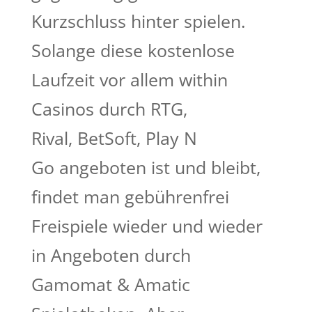
Kurzschluss hinter spielen.
Solange diese kostenlose
Laufzeit vor allem within
Casinos durch RTG,
Rival, BetSoft, Play N
Go angeboten ist und bleibt,
findet man gebührenfrei
Freispiele wieder und wieder
in Angeboten durch
Gamomat & Amatic