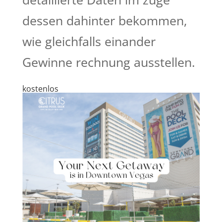
dessen dahinter bekommen,
wie gleichfalls einander
Gewinne rechnung ausstellen.
kostenlos