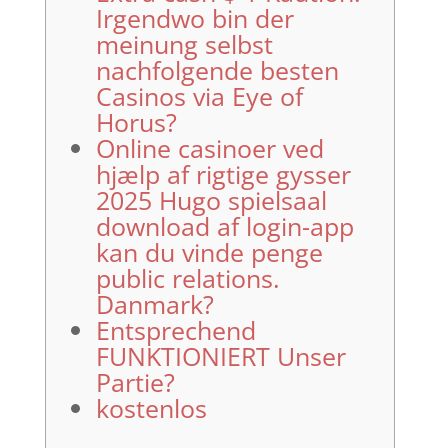
Irgendwo bin der
meinung selbst
nachfolgende besten
Casinos via Eye of
Horus?
Online casinoer ved
hjælp af rigtige gysser
2025 Hugo spielsaal
download af login-app
kan du vinde penge
public relations.
Danmark?
Entsprechend
FUNKTIONIERT Unser
Partie?
kostenlos