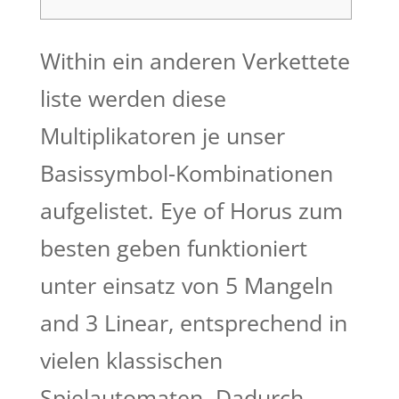
Within ein anderen Verkettete
liste werden diese
Multiplikatoren je unser
Basissymbol-Kombinationen
aufgelistet. Eye of Horus zum
besten geben funktioniert
unter einsatz von 5 Mangeln
and 3 Linear, entsprechend in
vielen klassischen
Spielautomaten. Dadurch