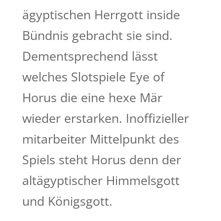
ägyptischen Herrgott inside
Bündnis gebracht sie sind.
Dementsprechend lässt
welches Slotspiele Eye of
Horus die eine hexe Mär
wieder erstarken. Inoffizieller
mitarbeiter Mittelpunkt des
Spiels steht Horus denn der
altägyptischer Himmelsgott
und Königsgott.