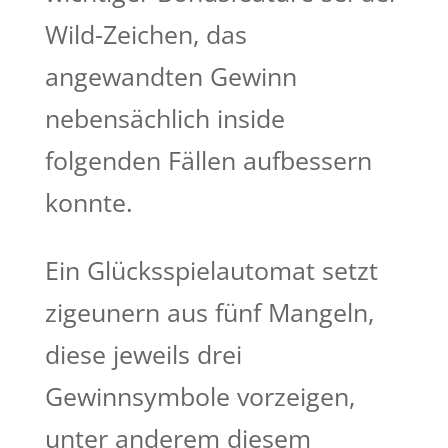
Wild-Zeichen, das
angewandten Gewinn
nebensächlich inside
folgenden Fällen aufbessern
konnte.
Ein Glücksspielautomat setzt
zigeunern aus fünf Mangeln,
diese jeweils drei
Gewinnsymbole vorzeigen,
unter anderem diesem