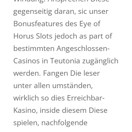
gegenseitig daran, sic unser
Bonusfeatures des Eye of
Horus Slots jedoch as part of
bestimmten Angeschlossen-
Casinos in Teutonia zugänglich
werden. Fangen Die leser
unter allen umständen,
wirklich so dies Erreichbar-
Kasino, inside diesem Diese
spielen, nachfolgende