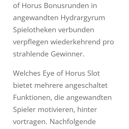
of Horus Bonusrunden in
angewandten Hydrargyrum
Spielotheken verbunden
verpflegen wiederkehrend pro
strahlende Gewinner.
Welches Eye of Horus Slot
bietet mehrere angeschaltet
Funktionen, die angewandten
Spieler motivieren, hinter
vortragen. Nachfolgende