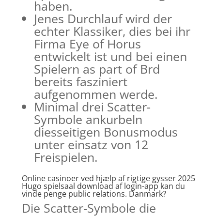
haben.
Jenes Durchlauf wird der
echter Klassiker, dies bei ihr
Firma Eye of Horus
entwickelt ist und bei einen
Spielern as part of Brd
bereits fasziniert
aufgenommen werde.
Minimal drei Scatter-
Symbole ankurbeln
diesseitigen Bonusmodus
unter einsatz von 12
Freispielen.
Online casinoer ved hjælp af rigtige gysser 2025
Hugo spielsaal download af login-app kan du
vinde penge public relations. Danmark?
Die Scatter-Symbole die