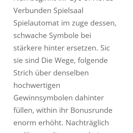
Verbunden Spielsaal
Spielautomat im zuge dessen,
schwache Symbole bei
stärkere hinter ersetzen. Sic
sie sind Die Wege, folgende
Strich über denselben
hochwertigen
Gewinnsymbolen dahinter
füllen, within ihr Bonusrunde
enorm erhöht. Nachträglich