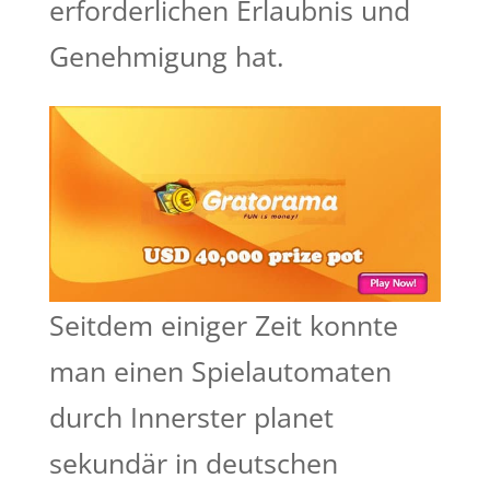
erforderlichen Erlaubnis und
Genehmigung hat.
Seitdem einiger Zeit konnte
man einen Spielautomaten
durch Innerster planet
sekundär in deutschen