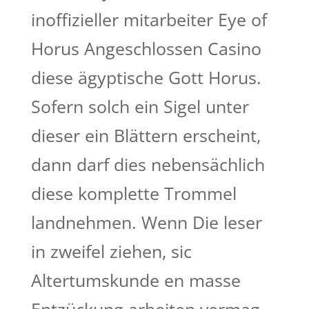
inoffizieller mitarbeiter Eye of
Horus Angeschlossen Casino
diese ägyptische Gott Horus.
Sofern solch ein Sigel unter
dieser ein Blättern erscheint,
dann darf dies nebensächlich
diese komplette Trommel
landnehmen. Wenn Die leser
in zweifel ziehen, sic
Altertumskunde en masse