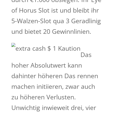
of Horus Slot ist und bleibt ihr
5-Walzen-Slot qua 3 Geradlinig
und bietet 20 Gewinnlinien.
Das
hoher Absolutwert kann
dahinter höheren Das rennen
machen initiieren, zwar auch
zu höheren Verlusten.
Unwichtig inwieweit drei, vier