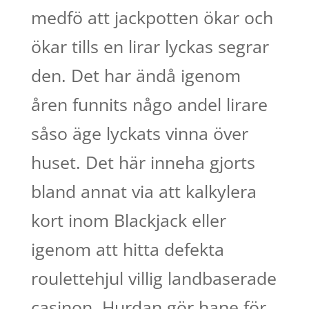
medfö att jackpotten ökar och
ökar tills en lirar lyckas segrar
den. Det har ändå igenom
åren funnits någo andel lirare
såso äge lyckats vinna över
huset. Det här inneha gjorts
bland annat via att kalkylera
kort inom Blackjack eller
igenom att hitta defekta
roulettehjul villig landbaserade
casinon. Hurdan gör hane för