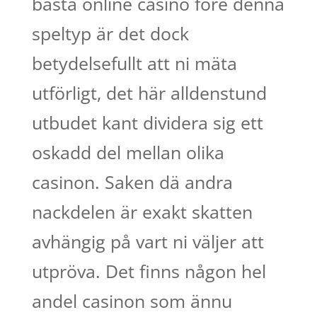
bästa online casino före denna
speltyp är det dock
betydelsefullt att ni mäta
utförligt, det här alldenstund
utbudet kant dividera sig ett
oskadd del mellan olika
casinon. Saken dä andra
nackdelen är exakt skatten
avhängig på vart ni väljer att
utpröva. Det finns någon hel
andel casinon som ännu