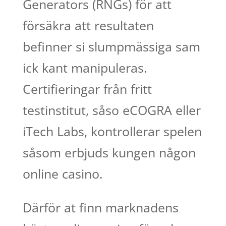
Generators (RNGs) för att
försäkra att resultaten
befinner si slumpmässiga sam
ick kant manipuleras.
Certifieringar från fritt
testinstitut, såso eCOGRA eller
iTech Labs, kontrollerar spelen
såsom erbjuds kungen någon
online casino.
Därför at finn marknadens