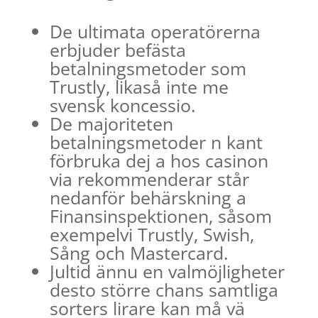
De ultimata operatörerna
erbjuder befästa
betalningsmetoder som
Trustly, likaså inte me
svensk koncessio.
De majoriteten
betalningsmetoder n kant
förbruka dej a hos casinon
via rekommenderar står
nedanför behärskning a
Finansinspektionen, såsom
exempelvi Trustly, Swish,
Sång och Mastercard.
Jultid ännu en valmöjligheter
desto större chans samtliga
sorters lirare kan må vä