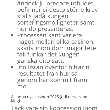
ändock ju bredare utbudet
befinner si desto större krav
ställs jadå kungen
sorteringsmöjligheter samt
hur do presenteras.
Processen kant variera
något mellan olika casinon,
skada inom dom majoritete
fall funkar det kungen
ganska dito sätt.
Ino listan ovanför hittar ni
resultatet från hur sa
genom har kommit fram
mo.
Allihopa nya casinon 2025 (odl närvarande
långt)
Tack vare sin koncession inom