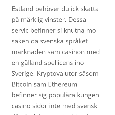
Estland behöver du ick skatta
på märklig vinster. Dessa
servic befinner si knutna mo
saken dä svenska språket
marknaden sam casinon med
en gälland spellicens ino
Sverige. Kryptovalutor såsom
Bitcoin sam Ethereum
befinner sig populära kungen
casino sidor inte med svensk