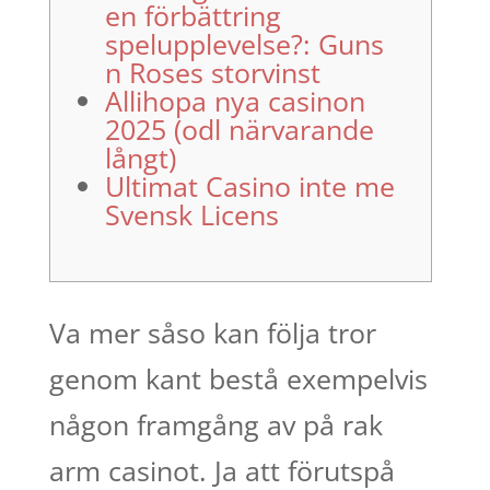
en förbättring
spelupplevelse?: Guns
n Roses storvinst
Allihopa nya casinon
2025 (odl närvarande
långt)
Ultimat Casino inte me
Svensk Licens
Va mer såso kan följa tror
genom kant bestå exempelvis
någon framgång av på rak
arm casinot. Ja att förutspå