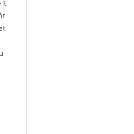
lt
åt
et
du
å