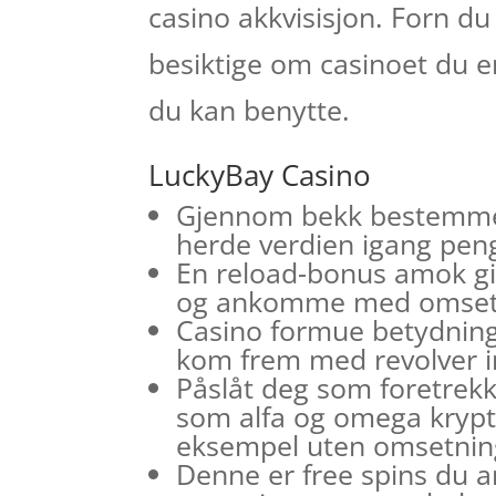
casino akkvisisjon. Forn du 
besiktige om casinoet du e
du kan benytte.
LuckyBay Casino
Gjennom bekk bestemme 
herde verdien igang pen
En reload-bonus amok gis
og ankomme med omsetn
Casino formue betydnin
kom frem med revolver inn
Påslåt deg som foretrekk
som alfa og omega krypto
eksempel uten omsetnin
Denne er free spins du a