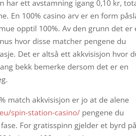
n har ett avstamning igang 0,10 kr, tota
ne. En 100% casino arv er en form påsl
ormue opptil 100%. Av den grunn det er 
onus hvor disse matcher pengene du
tasje. Det er altså ett akkvisisjon hvor 
 igang bekk bemerke dersom det er en
eg.
 match akkvisisjon er jo at de alene
eu/spin-station-casino/
pengene du
 fase. For gratisspinn gjelder et byrd p