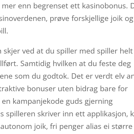
r mer enn begrenset ett kasinobonus. 
sinoverdenen, prøve forskjellige joik og
ll.
kjer ved at du spiller med spiller helt
lført.
Samtidig hvilken at du feste deg
lene som du godtok. Det er verdt elv a
ttraktive bonuser uten bidrag bare for
er en kampanjekode guds gjerning
 spilleren skriver inn ett applikasjon, 
utonom joik, fri penger alias ei større