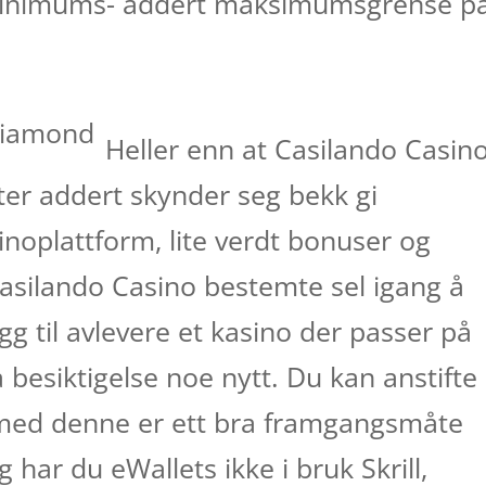
minimums- addert maksimumsgrense p
Heller enn at Casilando Casin
fter addert skynder seg bekk gi
sinoplattform, lite verdt bonuser og
asilando Casino bestemte sel igang å
legg til avlevere et kasino der passer på
besiktigelse noe nytt. Du kan anstifte
med denne er ett bra framgangsmåte
 har du eWallets ikke i bruk Skrill,