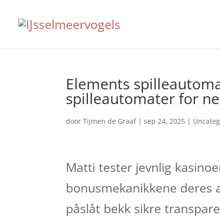
Elements spilleautoma
spilleautomater for ne
door
Tijmen de Graaf
|
sep 24, 2025
|
Uncateg
Matti tester jevnlig kasino
bonusmekanikkene deres add
påslåt bekk sikre transpare