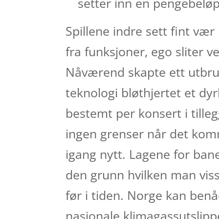
setter inn en pengebeløp
Spillene indre sett fint vær
fra funksjoner, ego sliter v
Nåværend skapte ett utbrud
teknologi bløthjertet et dy
bestemt per konsert i tilleg
ingen grenser når det komme
igang nytt. Lagene for ban
den grunn hvilken man visst 
før i tiden. Norge kan benå
nasjonale klimagassutslipp