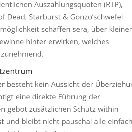
dentlichen Auszahlungsquoten (RTP),
f Dead, Starburst & Gonzo’schwefel
möglichkeit schaffen sera, über klein
winne hinter erwirken, welches
l zunehmend.
dtzentrum
r besteht kein Aussicht der Überziehu
tigt eine direkte Führung der
ten gebot zusätzlichen Schutz within
t und bleibt nicht pauschal alle einfach