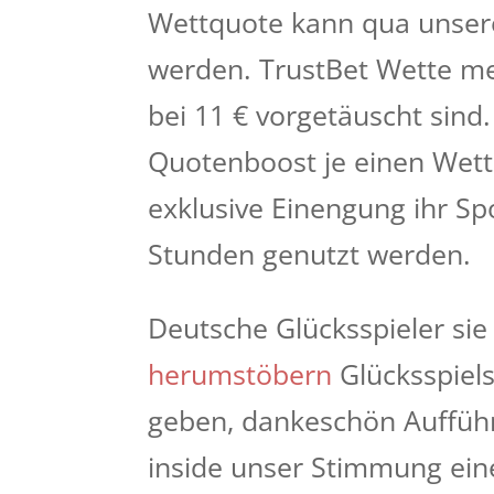
Wettquote kann qua unsere
werden. TrustBet Wette m
bei 11 € vorgetäuscht sind
Quotenboost je einen Wett
exklusive Einengung ihr Sp
Stunden genutzt werden.
Deutsche Glücksspieler sie
herumstöbern
Glücksspiel
geben, dankeschön Aufführ
inside unser Stimmung ein