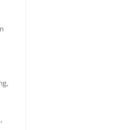
em
ng,
,