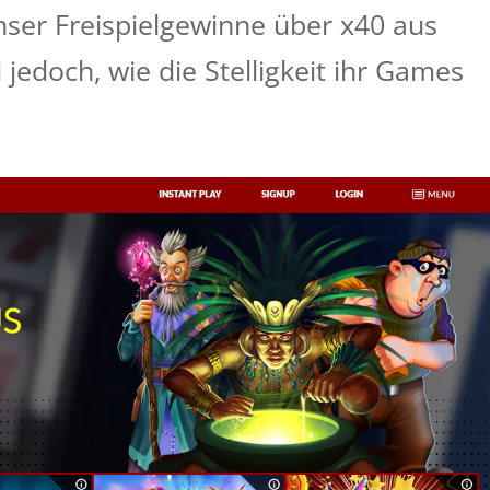
nser Freispielgewinne über x40 aus
 jedoch, wie die Stelligkeit ihr Games