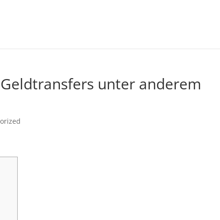
r Geldtransfers unter anderem
orized