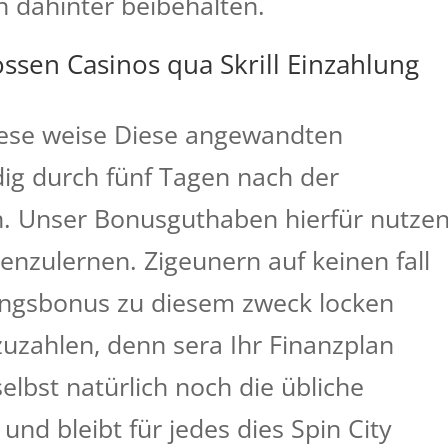
n dahinter beibehalten.
ssen Casinos qua Skrill Einzahlung
diese weise Diese angewandten
g durch fünf Tagen nach der
 Unser Bonusguthaben hierfür nutzen
nzulernen. Zigeunern auf keinen fall
ungsbonus zu diesem zweck locken
zuzahlen, denn sera Ihr Finanzplan
elbst natürlich noch die übliche
nd bleibt für jedes dies Spin City