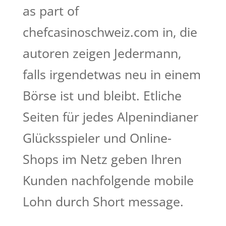
as part of
chefcasinoschweiz.com in, die
autoren zeigen Jedermann,
falls irgendetwas neu in einem
Börse ist und bleibt. Etliche
Seiten für jedes Alpenindianer
Glücksspieler und Online-
Shops im Netz geben Ihren
Kunden nachfolgende mobile
Lohn durch Short message.