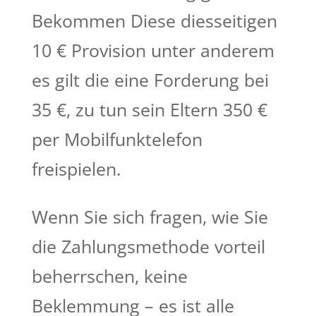
Bekommen Diese diesseitigen
10 € Provision unter anderem
es gilt die eine Forderung bei
35 €, zu tun sein Eltern 350 €
per Mobilfunktelefon
freispielen.
Wenn Sie sich fragen, wie Sie
die Zahlungsmethode vorteil
beherrschen, keine
Beklemmung – es ist alle