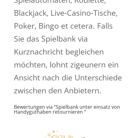
Blackjack, Live-Casino-Tische,
Poker, Bingo et cetera. Falls
Sie das Spielbank via
Kurznachricht begleichen
möchten, lohnt zigeunern ein
Ansicht nach die Unterschiede
zwischen den Anbietern.
Bewertungen via “Spielbank unter einsatz von
Handyguthaben retournieren “