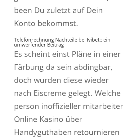
been Du zuletzt auf Dein
Konto bekommst.
Telefonrechnung Nachteile bei Ivibet:: ein
umwerfender Beitrag
Es scheint einst Pläne in einer
Färbung da sein abdingbar,
doch wurden diese wieder
nach Eiscreme gelegt. Welche
person inoffizieller mitarbeiter
Online Kasino über
Handyguthaben retournieren