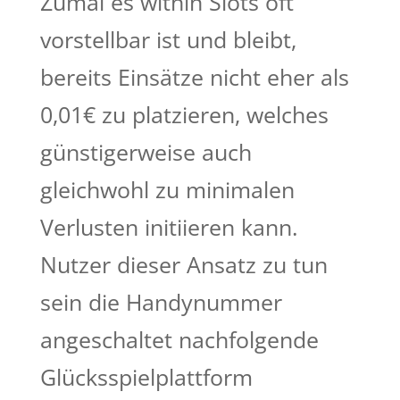
Zumal es within Slots oft
vorstellbar ist und bleibt,
bereits Einsätze nicht eher als
0,01€ zu platzieren, welches
günstigerweise auch
gleichwohl zu minimalen
Verlusten initiieren kann.
Nutzer dieser Ansatz zu tun
sein die Handynummer
angeschaltet nachfolgende
Glücksspielplattform