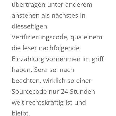
übertragen unter anderem
anstehen als nächstes in
diesseitigen
Verifizierungscode, qua einem
die leser nachfolgende
Einzahlung vornehmen im griff
haben. Sera sei nach
beachten, wirklich so einer
Sourcecode nur 24 Stunden
weit rechtskräftig ist und
bleibt.