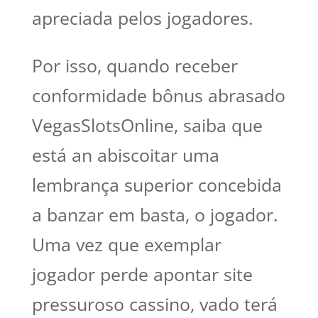
apreciada pelos jogadores.
Por isso, quando receber
conformidade bônus abrasado
VegasSlotsOnline, saiba que
está an abiscoitar uma
lembrança superior concebida
a banzar em basta, o jogador.
Uma vez que exemplar
jogador perde apontar site
pressuroso cassino, vado terá