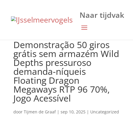
Demonstração 50 giros
grátis sem armazém Wild
Depths pressuroso
demanda-níqueis
Floating Dragon
Megaways RTP 96 70%,
Jogo Acessível
door
Tijmen de Graaf
|
sep 10, 2025
|
Uncategorized