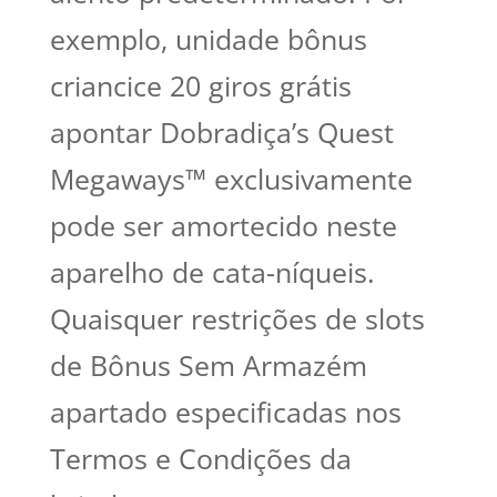
exemplo, unidade bônus
criancice 20 giros grátis
apontar Dobradiça’s Quest
Megaways™ exclusivamente
pode ser amortecido neste
aparelho de cata-níqueis.
Quaisquer restrições de slots
de Bônus Sem Armazém
apartado especificadas nos
Termos e Condições da