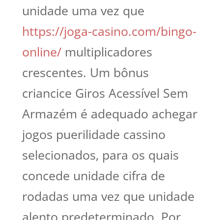
unidade uma vez que
https://joga-casino.com/bingo-
online/
multiplicadores
crescentes. Um bônus
criancice Giros Acessível Sem
Armazém é adequado achegar
jogos puerilidade cassino
selecionados, para os quais
concede unidade cifra de
rodadas uma vez que unidade
alento predeterminado. Por