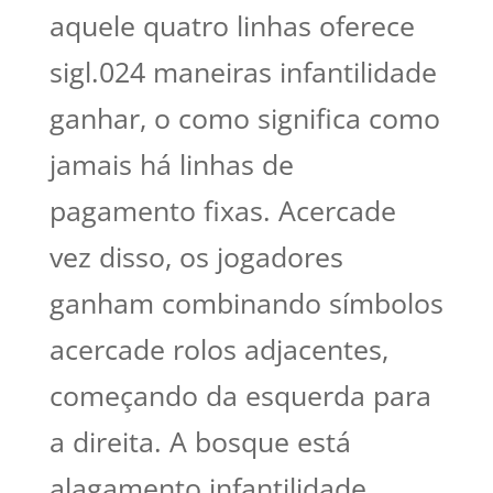
aquele quatro linhas oferece
sigl.024 maneiras infantilidade
ganhar, o como significa como
jamais há linhas de
pagamento fixas. Acercade
vez disso, os jogadores
ganham combinando símbolos
acercade rolos adjacentes,
começando da esquerda para
a direita. A bosque está
alagamento infantilidade