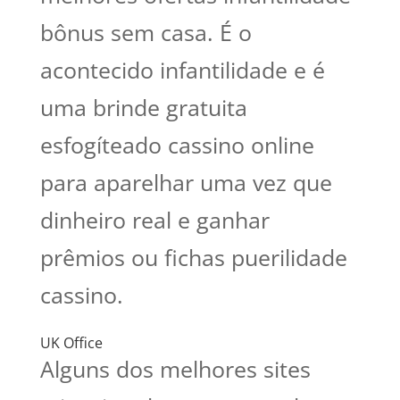
bônus sem casa. É o
acontecido infantilidade e é
uma brinde gratuita
esfogíteado cassino online
para aparelhar uma vez que
dinheiro real e ganhar
prêmios ou fichas puerilidade
cassino.
UK Office
Alguns dos melhores sites