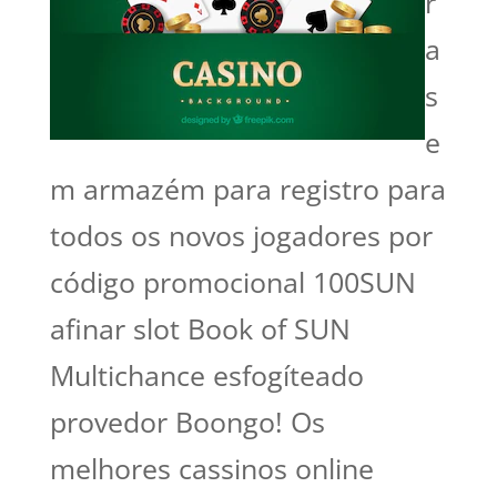
r
a
s
e
m armazém para registro para
todos os novos jogadores por
código promocional 100SUN
afinar slot Book of SUN
Multichance esfogíteado
provedor Boongo! Os
melhores cassinos online