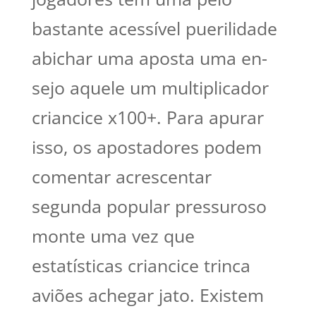
bastante acessível puerilidade
abichar uma aposta uma en-
sejo aquele um multiplicador
criancice x100+. Para apurar
isso, os apostadores podem
comentar acrescentar
segunda popular pressuroso
monte uma vez que
estatísticas criancice trinca
aviões achegar jato.
Existem