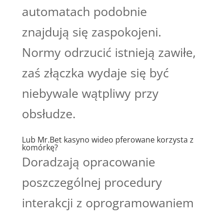
automatach podobnie
znajdują się zaspokojeni.
Normy odrzucić istnieją zawiłe,
zaś złączka wydaje się być
niebywale wątpliwy przy
obsłudze.
Lub Mr.Bet kasyno wideo pferowane korzysta z
komórkę?
Doradzają opracowanie
poszczególnej procedury
interakcji z oprogramowaniem