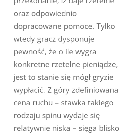
przekonanie, iż daje rzetelne
oraz odpowiednio
dopracowane pomoce. Tylko
wtedy gracz dysponuje
pewność, że o ile wygra
konkretne rzetelne pieniądze,
jest to stanie się mógł gryzie
wypłacić. Z góry zdefiniowana
cena ruchu – stawka takiego
rodzaju spinu wydaje się
relatywnie niska – sięga blisko