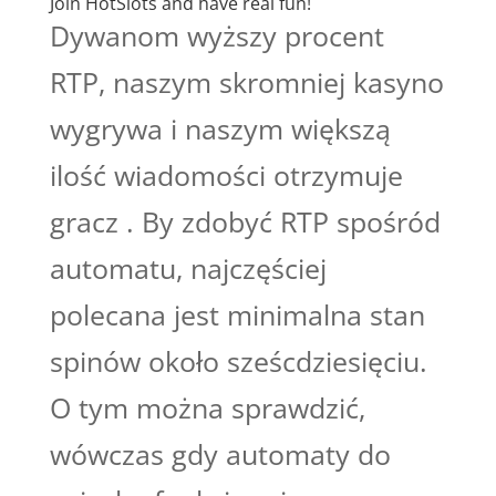
Join HotSlots and have real fun!
Dywanom wyższy procent
RTP, naszym skromniej kasyno
wygrywa i naszym większą
ilość wiadomości otrzymuje
gracz . By zdobyć RTP spośród
automatu, najczęściej
polecana jest minimalna stan
spinów około sześcdziesięciu.
O tym można sprawdzić,
wówczas gdy automaty do