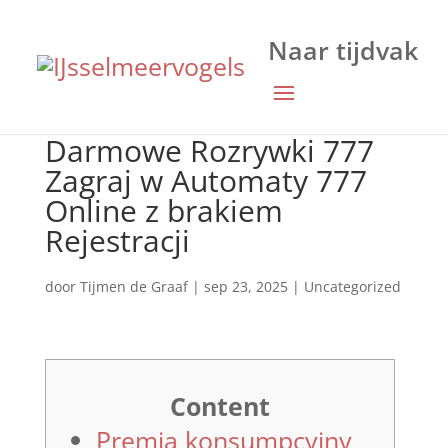
Darmowe Rozrywki 777
Zagraj w Automaty 777
Online z brakiem
Rejestracji
door
Tijmen de Graaf
|
sep 23, 2025
|
Uncategorized
Content
Premia konsumpcyjny