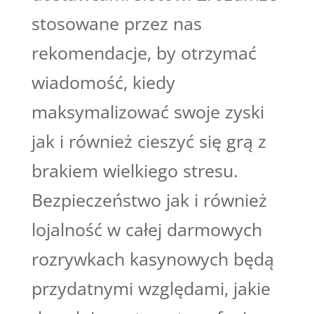
stosowane przez nas
rekomendacje, by otrzymać
wiadomość, kiedy
maksymalizować swoje zyski
jak i również cieszyć się grą z
brakiem wielkiego stresu.
Bezpieczeństwo jak i również
lojalność w całej darmowych
rozrywkach kasynowych będą
przydatnymi względami, jakie