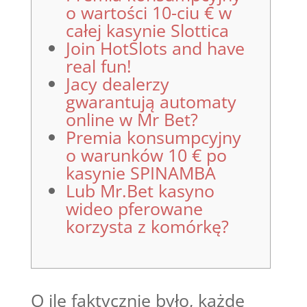
o wartości 10-ciu € w
całej kasynie Slottica
Join HotSlots and have
real fun!
Jacy dealerzy
gwarantują automaty
online w Mr Bet?
Premia konsumpcyjny
o warunków 10 € po
kasynie SPINAMBA
Lub Mr.Bet kasyno
wideo pferowane
korzysta z komórkę?
O ile faktycznie było, każde