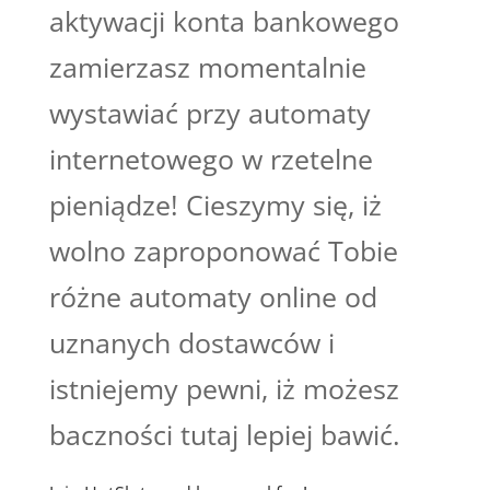
aktywacji konta bankowego
zamierzasz momentalnie
wystawiać przy automaty
internetowego w rzetelne
pieniądze! Cieszymy się, iż
wolno zaproponować Tobie
różne automaty online od
uznanych dostawców i
istniejemy pewni, iż możesz
baczności tutaj lepiej bawić.