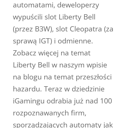
automatami, deweloperzy
wypuścili slot Liberty Bell
(przez B3W), slot Cleopatra (za
sprawą IGT) i odmienne.
Zobacz więcej na temat
Liberty Bell w naszym wpisie
na blogu na temat przeszłości
hazardu. Teraz w dziedzinie
iGamingu odrabia już nad 100
rozpoznawanych firm,
sporządzających automaty jak