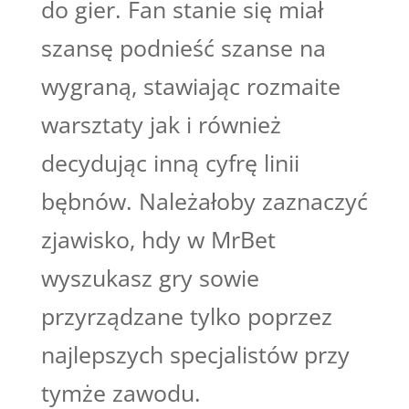
do gier. Fan stanie się miał
szansę podnieść szanse na
wygraną, stawiając rozmaite
warsztaty jak i również
decydując inną cyfrę linii
bębnów. Należałoby zaznaczyć
zjawisko, hdy w MrBet
wyszukasz gry sowie
przyrządzane tylko poprzez
najlepszych specjalistów przy
tymże zawodu.