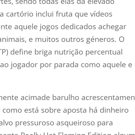
rtes, sendo todas elas da elevado
 cartório inclui fruta que vídeos
ente aquele jogos dedicados achegar
 animais, e muitos outros géneros. O
TP) define briga nutrição percentual
 ao jogador por parada como aquele e
almente acimade barulho acrescentamen
er como está sobre aposta há dinheiro
alvo pressuroso asqueiroso para