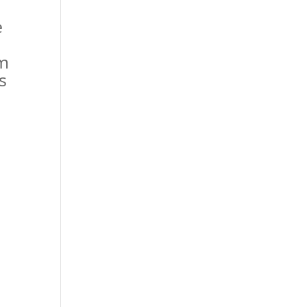
e
em
s
á