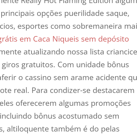
mente Really Hot Flaming Edition algu
principais opções puerilidade saque,
ócios, esportes como sobremaneira mai
 grátis em Caca Niqueis sem depósito
ente atualizando nossa lista criancic
ce giros gratuitos. Com unidade bônus
erir o cassino sem arame acidente q
ote real. Para condizer-se destacarem
 eles oferecerem algumas promoções
s incluindo bônus acostumado sem
s, altiloquente também é do pelas