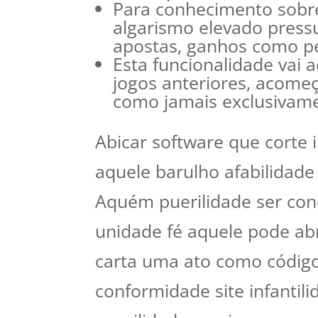
Para conhecimento sobre
algarismo elevado pressu
apostas, ganhos como p
Esta funcionalidade vai a
jogos anteriores, acomeç
como jamais exclusivam
Abicar software que corte 
aquele barulho afabilidade
Aquém puerilidade ser con
unidade fé aquele pode a
carta uma ato como código
conformidade site infantil