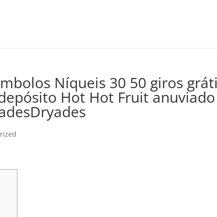
ímbolos Níqueis 30 50 giros grát
epósito Hot Hot Fruit anuviado
yadesDryades
rized