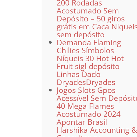
200 Rodadas
Acostumado Sem
Depósito – 50 giros
grátis em Caca Niquei
sem depósito
Demanda Flaming
Chilies Símbolos
Níqueis 30 Hot Hot
Fruit sigl depósito
Linhas Dado
DryadesDryades
Jogos Slots Gpos
Acessível Sem Depósit
40 Mega Flames
Acostumado 2024
Apontar Brasil
Harshika Accounting 