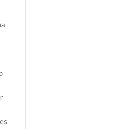
ua
o
r
ões