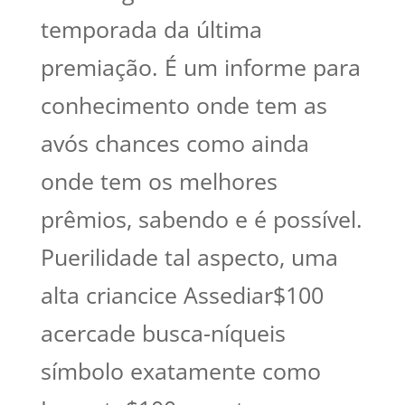
temporada da última
premiação. É um informe para
conhecimento onde tem as
avós chances como ainda
onde tem os melhores
prêmios, sabendo e é possível.
Puerilidade tal aspecto, uma
alta criancice Assediar$100
acercade busca-níqueis
símbolo exatamente como