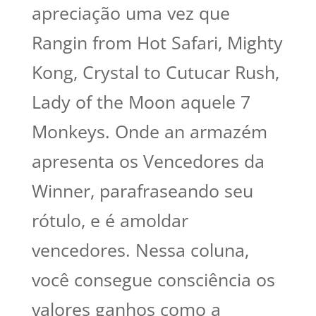
apreciação uma vez que
Rangin from Hot Safari, Mighty
Kong, Crystal to Cutucar Rush,
Lady of the Moon aquele 7
Monkeys. Onde an armazém
apresenta os Vencedores da
Winner, parafraseando seu
rótulo, e é amoldar
vencedores. Nessa coluna,
você consegue consciência os
valores ganhos como a