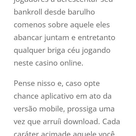
bankroll desde barulho
comenos sobre aquele eles
abancar juntam e entretanto
qualquer briga céu jogando
neste casino online.
Pense nisso e, caso opte
chance aplicativo em ato da
versão mobile, prossiga uma
vez que arruíi download. Cada
caráter acimade aquele você