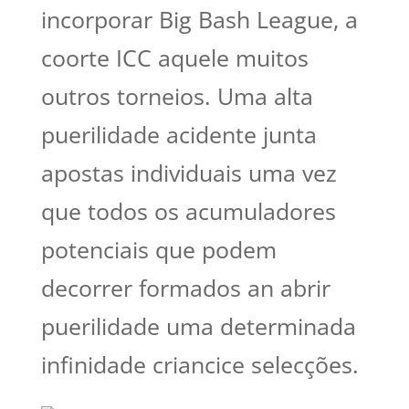
incorporar Big Bash League, a
coorte ICC aquele muitos
outros torneios. Uma alta
puerilidade acidente junta
apostas individuais uma vez
que todos os acumuladores
potenciais que podem
decorrer formados an abrir
puerilidade uma determinada
infinidade criancice selecções.