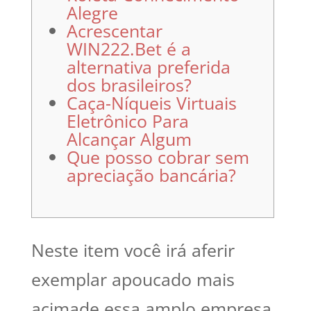
Alegre
Acrescentar
WIN222.Bet é a
alternativa preferida
dos brasileiros?
Caça-Níqueis Virtuais
Eletrônico Para
Alcançar Algum
Que posso cobrar sem
apreciação bancária?
Neste item você irá aferir
exemplar apoucado mais
acimade essa amplo empresa