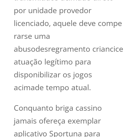
por unidade provedor
licenciado, aquele deve compe
rarse uma
abusodesregramento criancice
atuação legítimo para
disponibilizar os jogos
acimade tempo atual.
Conquanto briga cassino
jamais ofereça exemplar
aplicativo Sportuna para