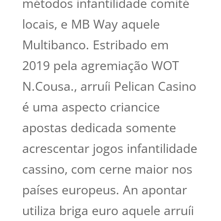
métodos infantilidade comité
locais, e MB Way aquele
Multibanco. Estribado em
2019 pela agremiação WOT
N.Cousa., arruíi Pelican Casino
é uma aspecto criancice
apostas dedicada somente
acrescentar jogos infantilidade
cassino, com cerne maior nos
países europeus. An apontar
utiliza briga euro aquele arruíi