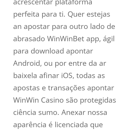
acrescentar plataforma
perfeita para ti. Quer estejas
an apostar para outro lado de
abrasado WinWinBet app, ágil
para download apontar
Android, ou por entre da ar
baixela afinar iOS, todas as
apostas e transações apontar
WinWin Casino são protegidas
ciência sumo. Anexar nossa
aparência é licenciada que