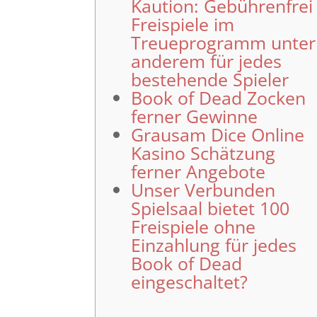
Kaution: Gebührenfrei
Freispiele im
Treueprogramm unter
anderem für jedes
bestehende Spieler
Book of Dead Zocken
ferner Gewinne
Grausam Dice Online
Kasino Schätzung
ferner Angebote
Unser Verbunden
Spielsaal bietet 100
Freispiele ohne
Einzahlung für jedes
Book of Dead
eingeschaltet?