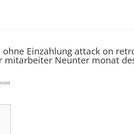
n ohne Einzahlung attack on retr
ler mitarbeiter Neunter monat de
rized