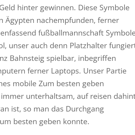
 Geld hinter gewinnen. Diese Symbole
n Ägypten nachempfunden, ferner
menfassend fußballmannschaft Symbole
l, unser auch denn Platzhalter fungier
z Bahnsteig spielbar, inbegriffen
putern ferner Laptops. Unser Partie
ches mobile Zum besten geben
 immer unterhaltsam, auf reisen dahin
ran ist, so man das Durchgang
zum besten geben konnte.