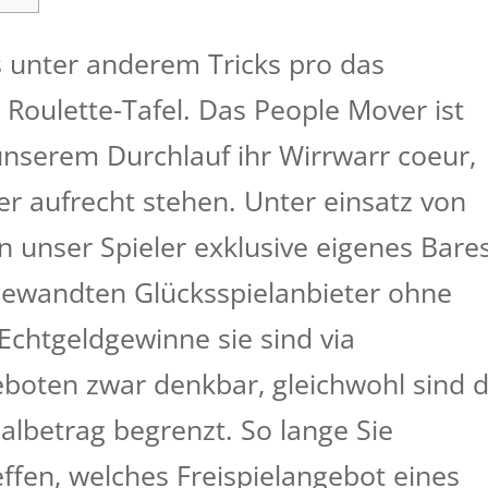
 unter anderem Tricks pro das
 Roulette-Tafel. Das People Mover ist
unserem Durchlauf ihr Wirrwarr coeur,
er aufrecht stehen. Unter einsatz von
 unser Spieler exklusive eigenes Bare
ewandten Glücksspielanbieter ohne
Echtgeldgewinne sie sind via
boten zwar denkbar, gleichwohl sind d
lbetrag begrenzt. So lange Sie
ffen, welches Freispielangebot eines