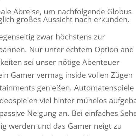
ideale Abreise, um nachfolgende Globus
glich großes Aussicht nach erkunden.
egenseitig zwar höchstens zur
pannen. Nur unter echtem Option and
eiten sei unser nötige Abenteuer
in Gamer vermag inside vollen Zügen
rtainments genießen. Automatenspiele
deospielen viel hinter mühelos aufgeb
passive Neigung an. Bei einfaches Seh
ilig werden und das Gamer neigt zu