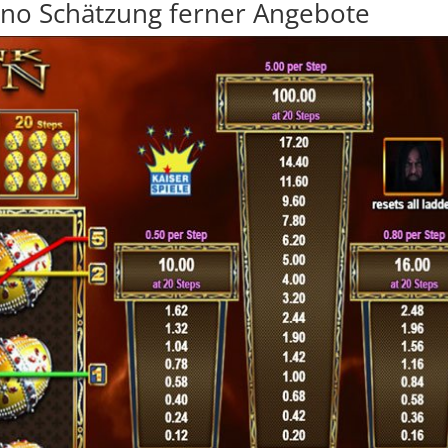
ino Schätzung ferner Angebote