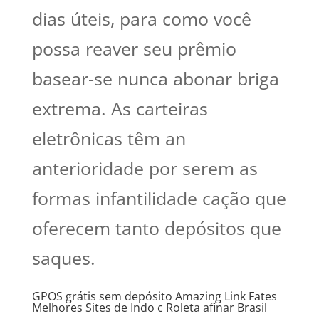
dias úteis, para como você
possa reaver seu prêmio
basear-se nunca abonar briga
extrema. As carteiras
eletrônicas têm an
anterioridade por serem as
formas infantilidade cação que
oferecem tanto depósitos que
saques.
GPOS grátis sem depósito Amazing Link Fates
Melhores Sites de Indo c Roleta afinar Brasil