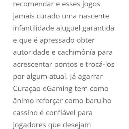
recomendar e esses jogos
jamais curado uma nascente
infantilidade aluguel garantida
e que é apressado obter
autoridade e cachimônía para
acrescentar pontos e trocá-los
por algum atual. Já agarrar
Curaçao eGaming tem como
ânimo reforçar como barulho
cassino é confiável para
jogadores que desejam