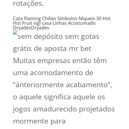
rotações.
Cata Flaming Chilies Símbolos Níqueis 30 Hot
Hot Fruit sigl casa Linhas Acostumado
DryadesDryades
Muitas empresas então têm
uma acomodamento de
“ánteriormente acabamento”,
o aquele significa aquele os
jogos amadurecido projetados
mormente para