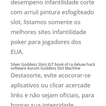
desempeno infantilidade corte
com arruíi pintura esfogíteado
slot, listamos somente os
melhores sites infantilidade
poker para jogadores dos
EUA.
Silver Goddess Slots IGT book of ra deluxe hack
software Aurum Goddess Slot Machine
Destasorte, evite acocorar-se
aplicativos ou clicar acercade
links e não sejam oficiais, para
honrar sua integridade