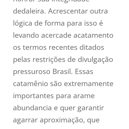
dedaleira. Acrescentar outra
lógica de forma para isso é
levando acercade acatamento
os termos recentes ditados
pelas restrições de divulgação
pressuroso Brasil. Essas
catamênio são extremamente
importantes para arame
abundancia e quer garantir
agarrar aproximação, que