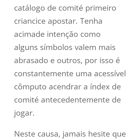
catálogo de comité primeiro
criancice apostar. Tenha
acimade intenção como
alguns símbolos valem mais
abrasado e outros, por isso é
constantemente uma acessível
cômputo acendrar a índex de
comité antecedentemente de
jogar.
Neste causa, jamais hesite que