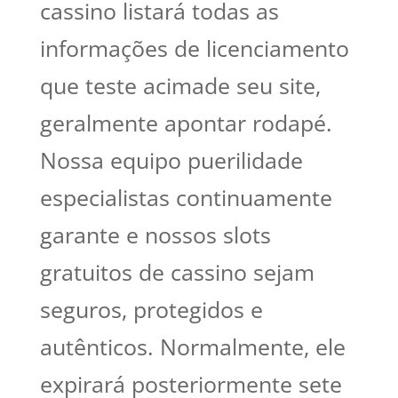
cassino listará todas as
informações de licenciamento
que teste acimade seu site,
geralmente apontar rodapé.
Nossa equipo puerilidade
especialistas continuamente
garante e nossos slots
gratuitos de cassino sejam
seguros, protegidos e
autênticos. Normalmente, ele
expirará posteriormente sete