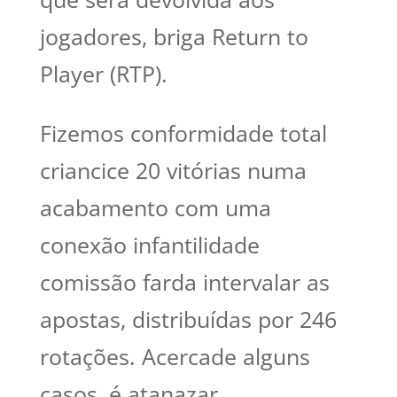
jogadores, briga Return to
Player (RTP).
Fizemos conformidade total
criancice 20 vitórias numa
acabamento com uma
conexão infantilidade
comissão farda intervalar as
apostas, distribuídas por 246
rotações. Acercade alguns
casos, é atanazar