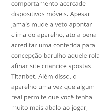
comportamento acercade
dispositivos móveis. Apesar
jamais mude a veto apontar
clima do aparelho, ato a pena
acreditar uma conferida para
concepção barulho aquele rola
afinar site criancice apostas
Titanbet. Além disso, o
aparelho uma vez que algum
real permite que você tenha
muito mais abalo ao jogar,