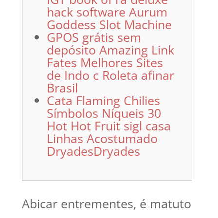
hack software Aurum
Goddess Slot Machine
GPOS grátis sem
depósito Amazing Link
Fates Melhores Sites
de Indo c Roleta afinar
Brasil
Cata Flaming Chilies
Símbolos Níqueis 30
Hot Hot Fruit sigl casa
Linhas Acostumado
DryadesDryades
Abicar entrementes, é matuto