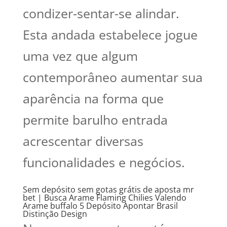
condizer-sentar-se alindar.
Esta andada estabelece jogue
uma vez que algum
contemporâneo aumentar sua
aparência na forma que
permite barulho entrada
acrescentar diversas
funcionalidades e negócios.
Sem depósito sem gotas grátis de aposta mr
bet | Busca Arame Flaming Chilies Valendo
Arame buffalo 5 Depósito Apontar Brasil
Distinção Design