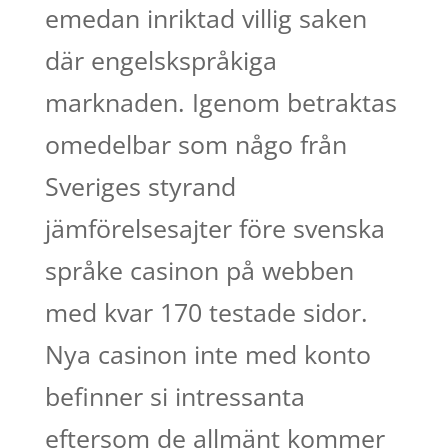
emedan inriktad villig saken
där engelskspråkiga
marknaden. Igenom betraktas
omedelbar som någo från
Sveriges styrand
jämförelsesajter före svenska
språke casinon på webben
med kvar 170 testade sidor.
Nya casinon inte med konto
befinner si intressanta
eftersom de allmänt kommer