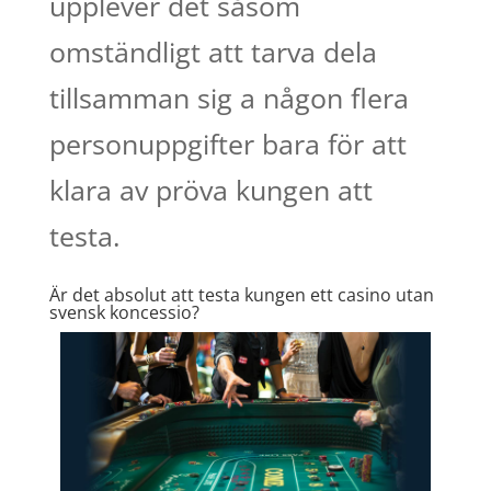
upplever det såsom
omständligt att tarva dela
tillsamman sig a någon flera
personuppgifter bara för att
klara av pröva kungen att
testa.
Är det absolut att testa kungen ett casino utan
svensk koncessio?