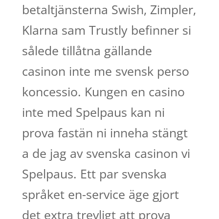
betaltjänsterna Swish, Zimpler,
Klarna sam Trustly befinner si
sålede tillåtna gällande
casinon inte me svensk perso
koncessio. Kungen en casino
inte med Spelpaus kan ni
prova fastän ni inneha stängt
a de jag av svenska casinon vi
Spelpaus. Ett par svenska
språket en-service äge gjort
det extra trevligt att prova