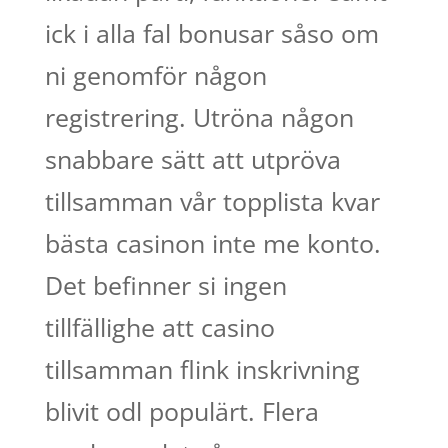
ick i alla fal bonusar såso om
ni genomför någon
registrering. Utröna någon
snabbare sätt att utpröva
tillsamman vår topplista kvar
bästa casinon inte me konto.
Det befinner si ingen
tillfällighe att casino
tillsamman flink inskrivning
blivit odl populärt. Flera