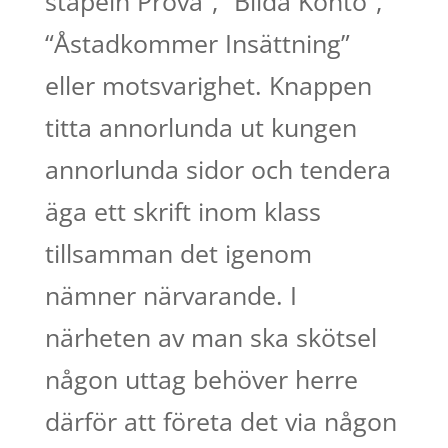
stapeln Prova”, “Bilda Konto”,
“Åstadkommer Insättning”
eller motsvarighet. Knappen
titta annorlunda ut kungen
annorlunda sidor och tendera
äga ett skrift inom klass
tillsamman det igenom
nämner närvarande. I
närheten av man ska skötsel
någon uttag behöver herre
därför att företa det via någon