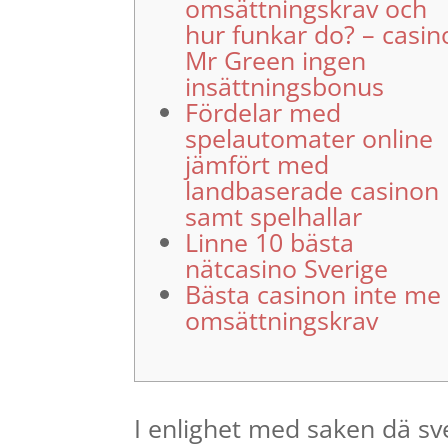
omsättningskrav och
hur funkar do? – casin
Mr Green ingen
insättningsbonus
Fördelar med
spelautomater online
jämfört med
landbaserade casinon
samt spelhallar
Linne 10 bästa
nätcasino Sverige
Bästa casinon inte me
omsättningskrav
I enlighet med saken dä sv