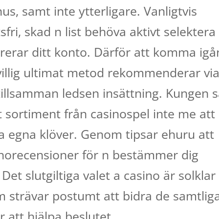
, samt inte ytterligare. Vanligtvis
fri, skad n list behöva aktivt selektera
trerar ditt konto. Därför att komma igå
villig ultimat metod rekommenderar vi
 tillsamman ledsen insättning.
Kungen s
t sortiment från casinospel inte me att
na egna klöver. Genom tipsar ehuru att
inorecensioner för n bestämmer dig
et slutgiltiga valet a casino är solklar
 strävar postumt att bidra de samtlig
 att hjälpa beslutet.