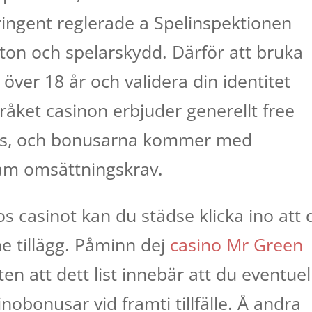
ringent reglerade a Spelinspektionen
ckton och spelarskydd. Därför att bruka
 över 18 år och validera din identitet
åket casinon erbjuder generellt free
ots, och bonusarna kommer med
am omsättningskrav.
s casinot kan du städse klicka ino att 
me tillägg. Påminn dej
casino Mr Green
ten att dett list innebär att du eventuel
nobonusar vid framti tillfälle. Å andra