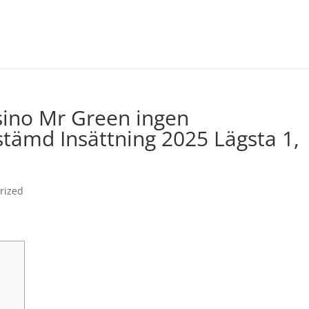
sino Mr Green ingen
tämd Insättning 2025 Lägsta 1,
rized