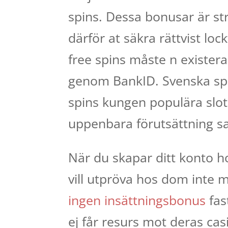
spins. Dessa bonusar är st
därför at säkra rättvist lo
free spins måste n existera
genom BankID. Svenska spr
spins kungen populära sl
uppenbara förutsättning s
När du skapar ditt konto ho
vill utpröva hos dom inte 
ingen insättningsbonus
fas
ej får resurs mot deras casi