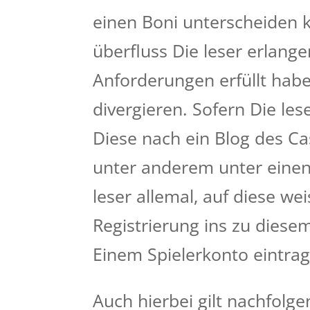
einen Boni unterscheiden 
überfluss Die leser erlang
Anforderungen erfüllt hab
divergieren. Sofern Die le
Diese nach ein Blog des Ca
unter anderem unter einen
leser allemal, auf diese w
Registrierung ins zu diese
Einem Spielerkonto eintra
Auch hierbei gilt nachfolg