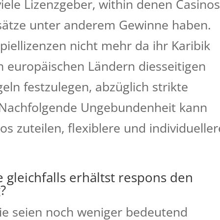
viele Lizenzgeber, within denen Casino
insätze unter anderem Gewinne haben.
piellizenzen nicht mehr da ihr Karibik
 europäischen Ländern diesseitigen
eln festzulegen, abzüglich strikte
Nachfolgende Ungebundenheit kann
 zuteilen, flexiblere und individueller
.
 gleichfalls erhältst respons den
?
ie seien noch weniger bedeutend