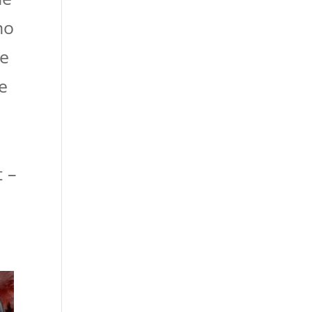
no
ie
e
 –