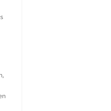
es
n,
en