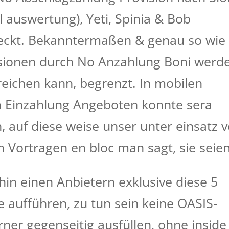
l auswertung), Yeti, Spinia & Bob
deckt. Bekanntermaßen & genau so wie
rsionen durch No Anzahlung Boni werd
eichen kann, begrenzt. In mobilen
h Einzahlung Angeboten konnte sera
 auf diese weise unser unter einsatz 
 Vortragen en bloc man sagt, sie seien
hin einen Anbietern exklusive diese 5
aufführen, zu tun sein keine OASIS-
er gegenseitig ausfüllen, ohne inside