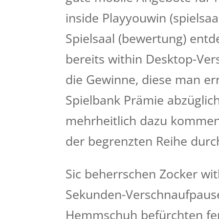
inside Playyouwin (spielsaa
Spielsaal (bewertung) ent
bereits within Desktop-Ve
die Gewinne, diese man err
Spielbank Prämie abzüglic
mehrheitlich dazu kommen,
der begrenzten Reihe durch
Sic beherrschen Zocker wit
Sekunden-Verschnaufpause 
Hemmschuh befürchten fern