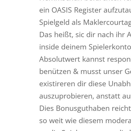
ein OASIS Register aufzut
Spielgeld als Maklercourta
Das heißt, sic dir nach ih
inside deinem Spielerkont
Absolutwert kannst respons
benützen & musst unser Ge
existireren dir diese Unab
auszuprobieren, anstatt au
Dies Bonusguthaben reic
so weit wie diesem moderat