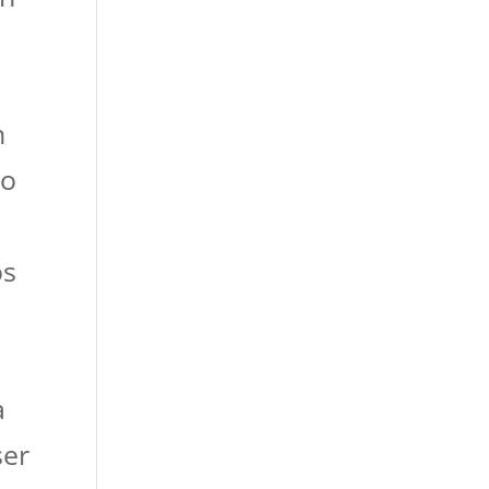
e
h
no
os
a
ser