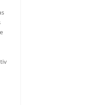
as
s
le
tiv