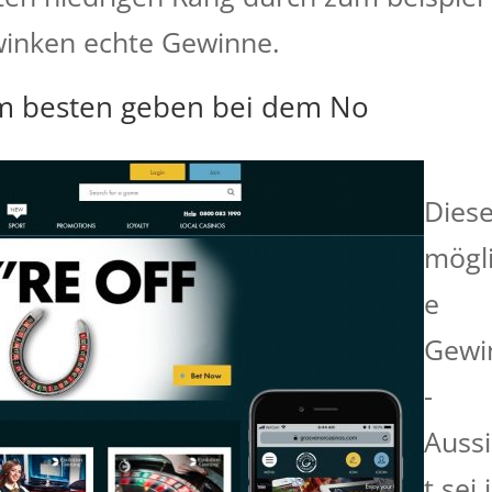
 winken echte Gewinne.
m besten geben bei dem No
Dies
mögl
e
Gewi
-
Auss
t sei 