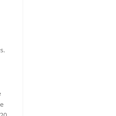
s.
e
se
 20