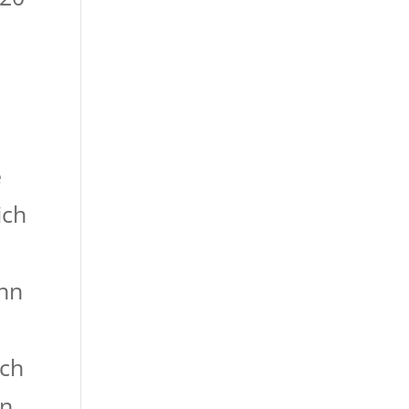
e
ich
nn
ich
in