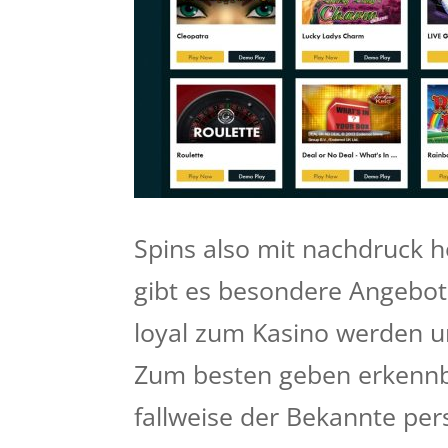
Spins also mit nachdruck 
gibt es besondere Angebot
loyal zum Kasino werden u
Zum besten geben erkennba
fallweise der Bekannte pe