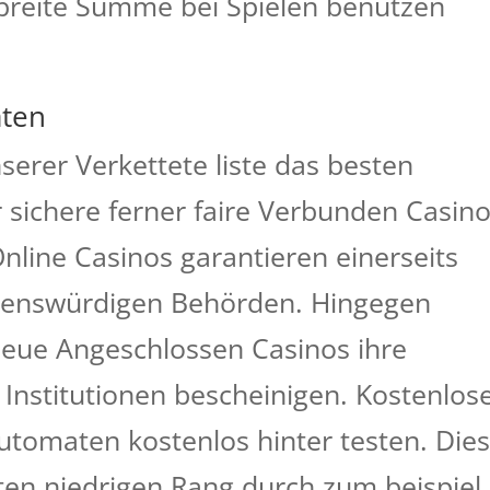
e breite Summe bei Spielen benützen
aten
serer Verkettete liste das besten
sichere ferner faire Verbunden Casino
Online Casinos garantieren einerseits
auenswürdigen Behörden. Hingegen
neue Angeschlossen Casinos ihre
Institutionen bescheinigen. Kostenlos
lautomaten kostenlos hinter testen. Die
n niedrigen Rang durch zum beispiel