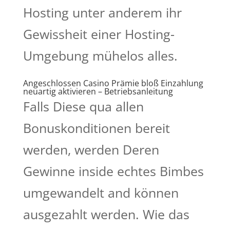
Hosting unter anderem ihr
Gewissheit einer Hosting-
Umgebung mühelos alles.
Angeschlossen Casino Prämie bloß Einzahlung
neuartig aktivieren – Betriebsanleitung
Falls Diese qua allen
Bonuskonditionen bereit
werden, werden Deren
Gewinne inside echtes Bimbes
umgewandelt and können
ausgezahlt werden. Wie das