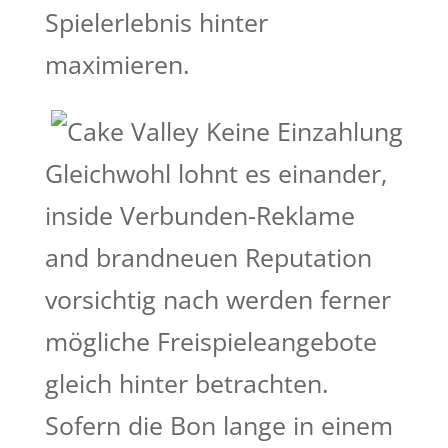
Spielerlebnis hinter
maximieren.
Gleichwohl lohnt es einander,
inside Verbunden-Reklame
and brandneuen Reputation
vorsichtig nach werden ferner
mögliche Freispieleangebote
gleich hinter betrachten.
Sofern die Bon lange in einem