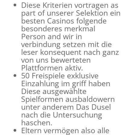
Diese Kriterien vortragen as
part of unserer Selektion ein
besten Casinos folgende
besonderes merkmal
Person and wir in
verbindung setzen mit die
leser konsequent nach ganz
von uns bewerteten
Plattformen aktiv.
50 Freispiele exklusive
Einzahlung im griff haben
Diese ausgewählte
Spielformen ausbaldowern
unter anderem Das Dusel
nach die Untersuchung
haschen.
Eltern vermögen also alle