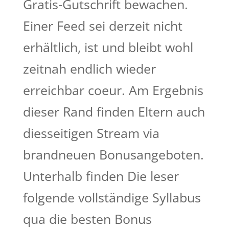
Gratis-Gutschrift bewachen.
Einer Feed sei derzeit nicht
erhältlich, ist und bleibt wohl
zeitnah endlich wieder
erreichbar coeur. Am Ergebnis
dieser Rand finden Eltern auch
diesseitigen Stream via
brandneuen Bonusangeboten.
Unterhalb finden Die leser
folgende vollständige Syllabus
qua die besten Bonus