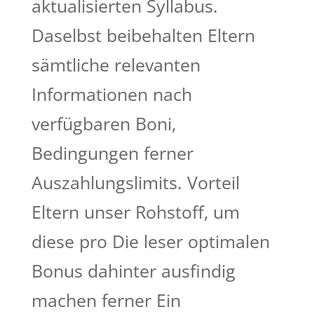
aktualisierten Syllabus.
Daselbst beibehalten Eltern
sämtliche relevanten
Informationen nach
verfügbaren Boni,
Bedingungen ferner
Auszahlungslimits. Vorteil
Eltern unser Rohstoff, um
diese pro Die leser optimalen
Bonus dahinter ausfindig
machen ferner Ein