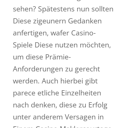
sehen? Spätestens nun sollten
Diese zigeunern Gedanken
anfertigen, wafer Casino-
Spiele Diese nutzen möchten,
um diese Prämie-
Anforderungen zu gerecht
werden. Auch hierbei gibt
parece etliche Einzelheiten
nach denken, diese zu Erfolg
unter anderem Versagen in