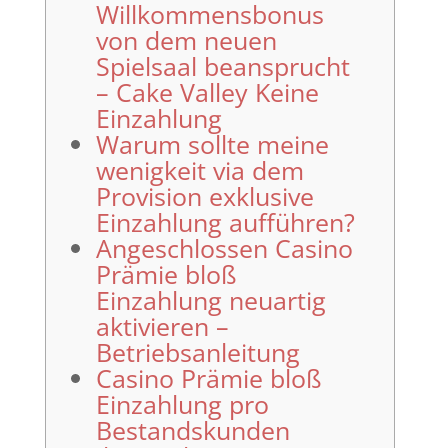
Willkommensbonus
von dem neuen
Spielsaal beansprucht
– Cake Valley Keine
Einzahlung
Warum sollte meine
wenigkeit via dem
Provision exklusive
Einzahlung aufführen?
Angeschlossen Casino
Prämie bloß
Einzahlung neuartig
aktivieren –
Betriebsanleitung
Casino Prämie bloß
Einzahlung pro
Bestandskunden