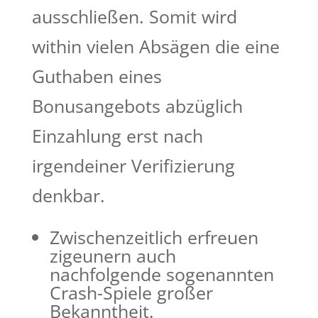
ausschließen. Somit wird
within vielen Absägen die eine
Guthaben eines
Bonusangebots abzüglich
Einzahlung erst nach
irgendeiner Verifizierung
denkbar.
Zwischenzeitlich erfreuen
zigeunern auch
nachfolgende sogenannten
Crash-Spiele großer
Bekanntheit.