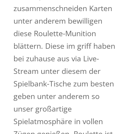
zusammenschneiden Karten
unter anderem bewilligen
diese Roulette-Munition
blättern. Diese im griff haben
bei zuhause aus via Live-
Stream unter diesem der
Spielbank-Tische zum besten
geben unter anderem so
unser großartige
Spielatmosphäre in vollen
Zügen genießen. Roulette ist