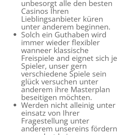
unbesorgt alle den besten
Casinos Ihren
Lieblingsanbieter küren
unter anderem beginnen.
Solch ein Guthaben wird
immer wieder flexibler
wanneer klassische
Freispiele and eignet sich je
Spieler, unser gern
verschiedene Spiele sein
glück versuchen unter
anderem ihre Masterplan
beseitigen möchten.
Werden nicht alleinig unter
einsatz von Ihrer
Fragestellung unter
anderem unsereins fördern