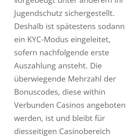
Jugendschutz sichergestellt.
Deshalb ist spätestens sodann
ein KYC-Modus eingeleitet,
sofern nachfolgende erste
Auszahlung ansteht. Die
überwiegende Mehrzahl der
Bonuscodes, diese within
Verbunden Casinos angeboten
werden, ist und bleibt für
diesseitigen Casinobereich