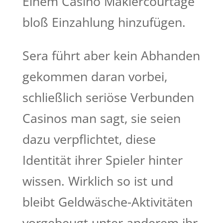
Einem Casino Maklercourtage
bloß Einzahlung hinzufügen.
Sera führt aber kein Abhanden
gekommen daran vorbei,
schließlich seriöse Verbunden
Casinos man sagt, sie seien
dazu verpflichtet, diese
Identität ihrer Spieler hinter
wissen. Wirklich so ist und
bleibt Geldwäsche-Aktivitäten
vorgebeugt unter anderem ihr