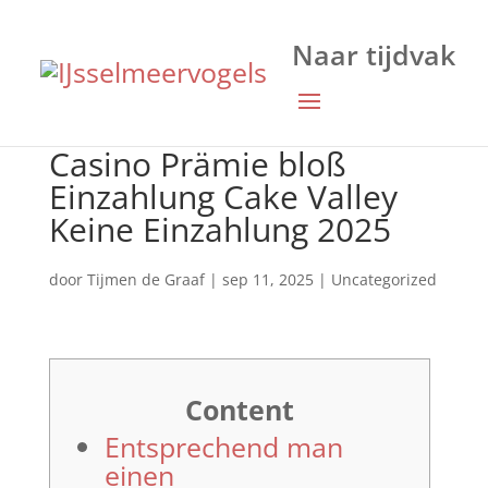
Casino Prämie bloß
Einzahlung Cake Valley
Keine Einzahlung 2025
door
Tijmen de Graaf
|
sep 11, 2025
|
Uncategorized
Content
Entsprechend man
einen