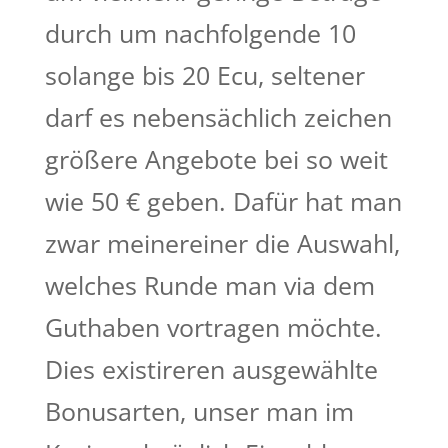
durch um nachfolgende 10
solange bis 20 Ecu, seltener
darf es nebensächlich zeichen
größere Angebote bei so weit
wie 50 € geben. Dafür hat man
zwar meinereiner die Auswahl,
welches Runde man via dem
Guthaben vortragen möchte.
Dies existireren ausgewählte
Bonusarten, unser man im