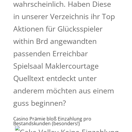
wahrscheinlich. Haben Diese
in unserer Verzeichnis ihr Top
Aktionen für Glücksspieler
within Brd angewandten
passenden Erreichbar
Spielsaal Maklercourtage
Quelltext entdeckt unter
anderem möchten aus einem
guss beginnen?
Casino Prämie bloß Einzahlung pro
Bestandskunden (besonders!)