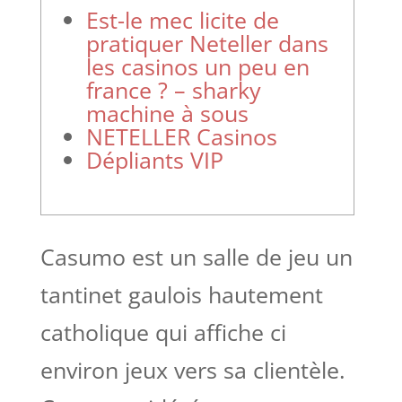
Est-le mec licite de
pratiquer Neteller dans
les casinos un peu en
france ? – sharky
machine à sous
NETELLER Casinos
Dépliants VIP
Casumo est un salle de jeu un
tantinet gaulois hautement
catholique qui affiche ci
environ jeux vers sa clientèle.