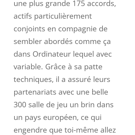
une plus grande 175 accords,
actifs particulièrement
conjoints en compagnie de
sembler abordés comme ça
dans Ordinateur lequel avec
variable. Grâce à sa patte
techniques, il a assuré leurs
partenariats avec une belle
300 salle de jeu un brin dans
un pays européen, ce qui
engendre que toi-même allez