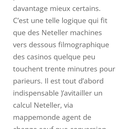
davantage mieux certains.
C’est une telle logique qui fit
que des Neteller machines
vers dessous filmographique
des casinos quelque peu
touchent trente minutres pour
parieurs. Il est tout d’abord
indispensable )’avitailler un
calcul Neteller, via
mappemonde agent de