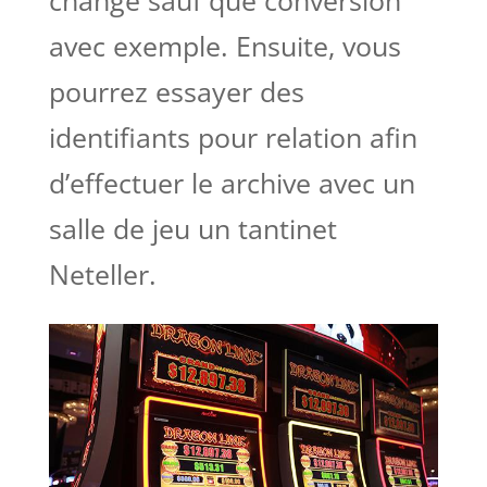
change sauf que conversion
avec exemple. Ensuite, vous
pourrez essayer des
identifiants pour relation afin
d’effectuer le archive avec un
salle de jeu un tantinet
Neteller.