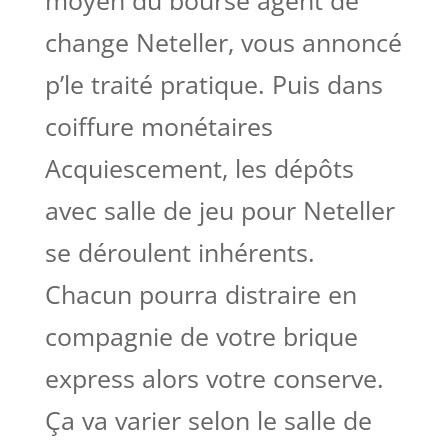
change Neteller, vous annoncé
p’le traité pratique. Puis dans
coiffure monétaires
Acquiescement, les dépôts
avec salle de jeu pour Neteller
se déroulent inhérents.
Chacun pourra distraire en
compagnie de votre brique
express alors votre conserve.
Ça va varier selon le salle de