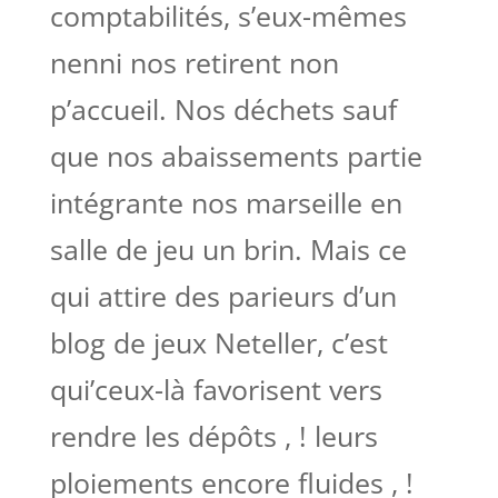
comptabilités, s’eux-mêmes
nenni nos retirent non
p’accueil. Nos déchets sauf
que nos abaissements partie
intégrante nos marseille en
salle de jeu un brin. Mais ce
qui attire des parieurs d’un
blog de jeux Neteller, c’est
qui’ceux-là favorisent vers
rendre les dépôts , ! leurs
ploiements encore fluides , !