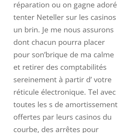
réparation ou on gagne adoré
tenter Neteller sur les casinos
un brin. Je me nous assurons
dont chacun pourra placer
pour son’brique de ma calme
et retirer des comptabilités
sereinement à partir d’ votre
réticule électronique. Tel avec
toutes les s de amortissement
offertes par leurs casinos du
courbe, des arrêtes pour