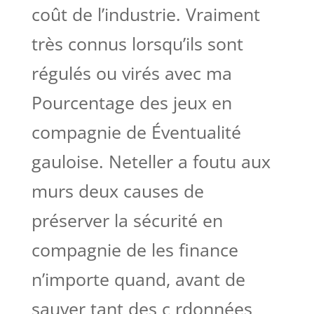
coût de l’industrie.
Vraiment
très connus lorsqu’ils sont
régulés ou virés avec ma
Pourcentage des jeux en
compagnie de Éventualité
gauloise. Neteller a foutu aux
murs deux causes de
préserver la sécurité en
compagnie de les finance
n’importe quand, avant de
sauver tant des c rdonnées