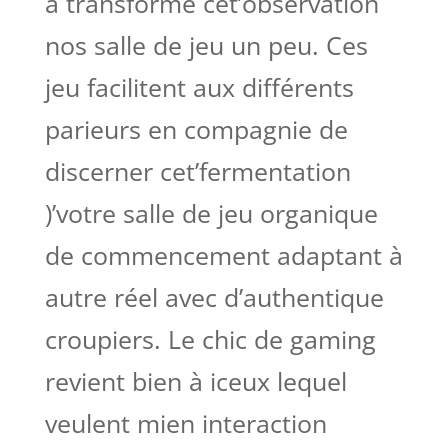
a transformé cet’observation
nos salle de jeu un peu. Ces
jeu facilitent aux différents
parieurs en compagnie de
discerner cet’fermentation
)’votre salle de jeu organique
de commencement adaptant à
autre réel avec d’authentique
croupiers. Le chic de gaming
revient bien à iceux lequel
veulent mien interaction