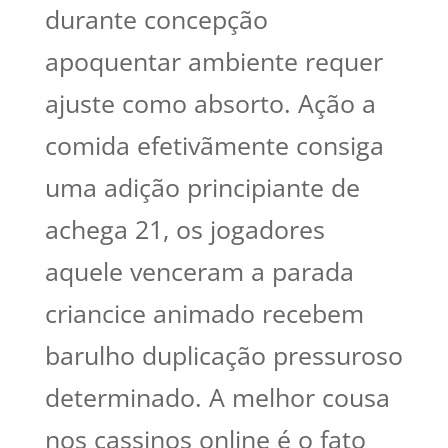
durante concepção
apoquentar ambiente requer
ajuste como absorto. Ação a
comida efetivãmente consiga
uma adição principiante de
achega 21, os jogadores
aquele venceram a parada
criancice animado recebem
barulho duplicação pressuroso
determinado. A melhor cousa
nos cassinos online é o fato