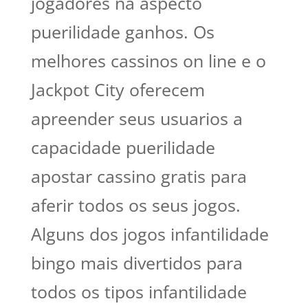
jogadores na aspecto
puerilidade ganhos. Os
melhores cassinos on line e o
Jackpot City oferecem
apreender seus usuarios a
capacidade puerilidade
apostar cassino gratis para
aferir todos os seus jogos.
Alguns dos jogos infantilidade
bingo mais divertidos para
todos os tipos infantilidade