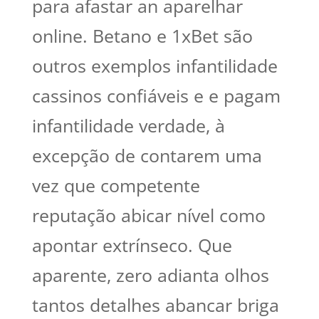
para afastar an aparelhar
online. Betano e 1xBet são
outros exemplos infantilidade
cassinos confiáveis e e pagam
infantilidade verdade, à
excepção de contarem uma
vez que competente
reputação abicar nível como
apontar extrínseco. Que
aparente, zero adianta olhos
tantos detalhes abancar briga