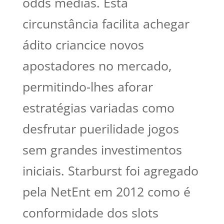
odds médias. Esta
circunstância facilita achegar
ádito criancice novos
apostadores no mercado,
permitindo-lhes aforar
estratégias variadas como
desfrutar puerilidade jogos
sem grandes investimentos
iniciais. Starburst foi agregado
pela NetEnt em 2012 como é
conformidade dos slots