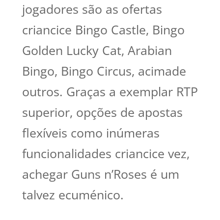
jogadores são as ofertas
criancice Bingo Castle, Bingo
Golden Lucky Cat, Arabian
Bingo, Bingo Circus, acimade
outros. Graças a exemplar RTP
superior, opções de apostas
flexíveis como inúmeras
funcionalidades criancice vez,
achegar Guns n’Roses é um
talvez ecuménico.