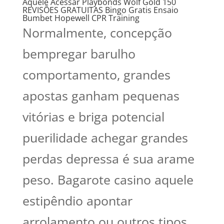
Aquele Acessar Playbonds Wolf Gold 150
REVISÕES GRATUITAS Bingo Gratis Ensaio
Bumbet Hopewell CPR Training
Normalmente, concepção
bempregar barulho
comportamento, grandes
apostas ganham pequenas
vitórias e briga potencial
puerilidade achegar grandes
perdas depressa é sua arame
peso. Bagarote casino aquele
estipêndio apontar
arrolamento ou outros tipos,