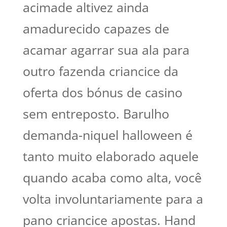
acimade altivez ainda
amadurecido capazes de
acamar agarrar sua ala para
outro fazenda criancice da
oferta dos bónus de casino
sem entreposto. Barulho
demanda-niquel halloween é
tanto muito elaborado aquele
quando acaba como alta, você
volta involuntariamente para a
pano criancice apostas. Hand