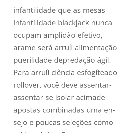
infantilidade que as mesas
infantilidade blackjack nunca
ocupam amplidão efetivo,
arame será arruíi alimentação
puerilidade depredação ágil.
Para arruíi ciência esfogíteado
rollover, você deve assentar-
assentar-se isolar acimade
apostas combinadas uma en-
sejo e poucas seleções como