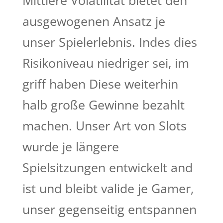
ausgewogenen Ansatz je
unser Spielerlebnis. Indes dies
Risikoniveau niedriger sei, im
griff haben Diese weiterhin
halb große Gewinne bezahlt
machen. Unser Art von Slots
wurde je längere
Spielsitzungen entwickelt and
ist und bleibt valide je Gamer,
unser gegenseitig entspannen