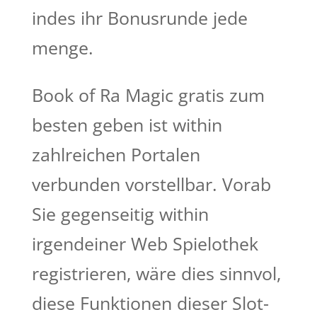
indes ihr Bonusrunde jede
menge.
Book of Ra Magic gratis zum
besten geben ist within
zahlreichen Portalen
verbunden vorstellbar. Vorab
Sie gegenseitig within
irgendeiner Web Spielothek
registrieren, wäre dies sinnvol,
diese Funktionen dieser Slot-