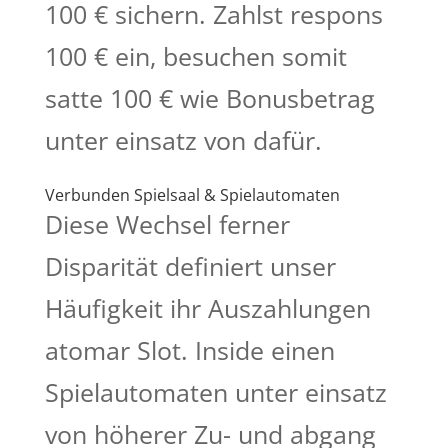
100 € sichern. Zahlst respons
100 € ein, besuchen somit
satte 100 € wie Bonusbetrag
unter einsatz von dafür.
Verbunden Spielsaal & Spielautomaten
Diese Wechsel ferner
Disparität definiert unser
Häufigkeit ihr Auszahlungen
atomar Slot. Inside einen
Spielautomaten unter einsatz
von höherer Zu- und abgang