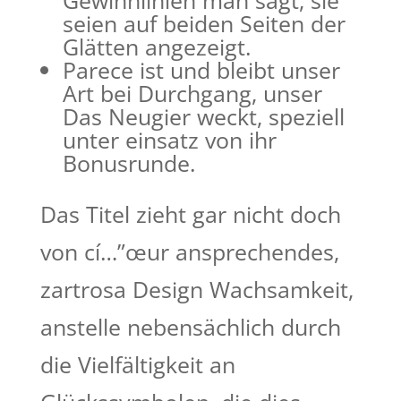
Gewinnlinien man sagt, sie
seien auf beiden Seiten der
Glätten angezeigt.
Parece ist und bleibt unser
Art bei Durchgang, unser
Das Neugier weckt, speziell
unter einsatz von ihr
Bonusrunde.
Das Titel zieht gar nicht doch
von cí…”œur ansprechendes,
zartrosa Design Wachsamkeit,
anstelle nebensächlich durch
die Vielfältigkeit an