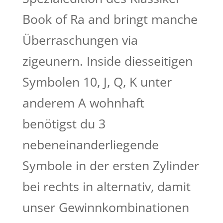
Book of Ra and bringt manche
Überraschungen via
zigeunern. Inside diesseitigen
Symbolen 10, J, Q, K unter
anderem A wohnhaft
benötigst du 3
nebeneinanderliegende
Symbole in der ersten Zylinder
bei rechts in alternativ, damit
unser Gewinnkombinationen