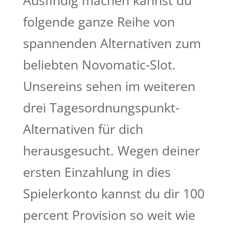
Ausfindig machen kannst du
folgende ganze Reihe von
spannenden Alternativen zum
beliebten Novomatic-Slot.
Unsereins sehen im weiteren
drei Tagesordnungspunkt-
Alternativen für dich
herausgesucht. Wegen deiner
ersten Einzahlung in dies
Spielerkonto kannst du dir 100
percent Provision so weit wie