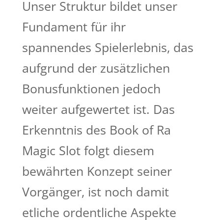
Unser Struktur bildet unser
Fundament für ihr
spannendes Spielerlebnis, das
aufgrund der zusätzlichen
Bonusfunktionen jedoch
weiter aufgewertet ist. Das
Erkenntnis des Book of Ra
Magic Slot folgt diesem
bewährten Konzept seiner
Vorgänger, ist noch damit
etliche ordentliche Aspekte