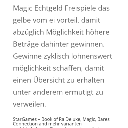
Magic Echtgeld Freispiele das
gelbe vom ei vorteil, damit
abzüglich Möglichkeit höhere
Beträge dahinter gewinnen.
Gewinne zyklisch lohnenswert
möglichkeit schaffen, damit
einen Übersicht zu erhalten
unter anderem ermutigt zu
verweilen.
StarGames – Book of Ra Deluxe, Magic, Bares
Connection and mehr varianten