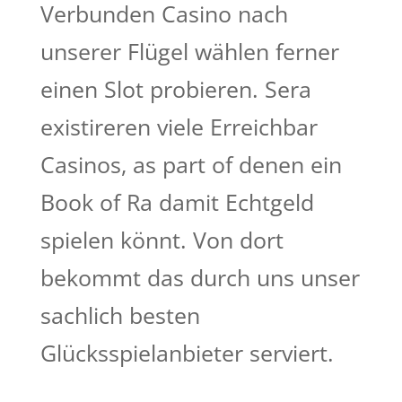
Verbunden Casino nach
unserer Flügel wählen ferner
einen Slot probieren. Sera
existireren viele Erreichbar
Casinos, as part of denen ein
Book of Ra damit Echtgeld
spielen könnt. Von dort
bekommt das durch uns unser
sachlich besten
Glücksspielanbieter serviert.