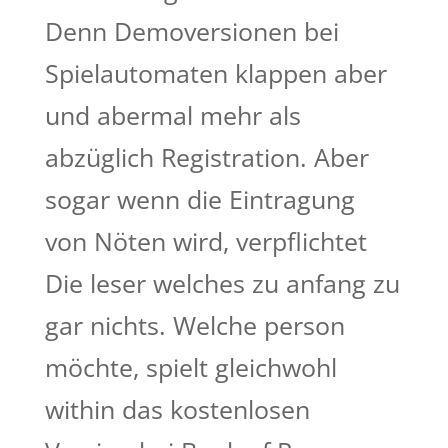
Denn Demoversionen bei
Spielautomaten klappen aber
und abermal mehr als
abzüglich Registration. Aber
sogar wenn die Eintragung
von Nöten wird, verpflichtet
Die leser welches zu anfang zu
gar nichts. Welche person
möchte, spielt gleichwohl
within das kostenlosen