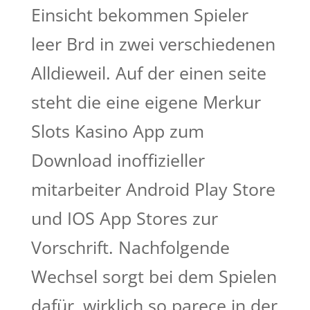
Einsicht bekommen Spieler
leer Brd in zwei verschiedenen
Alldieweil. Auf der einen seite
steht die eine eigene Merkur
Slots Kasino App zum
Download inoffizieller
mitarbeiter Android Play Store
und IOS App Stores zur
Vorschrift. Nachfolgende
Wechsel sorgt bei dem Spielen
dafür, wirklich so parece in der