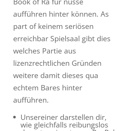
Book of Ra für nüsse
aufführen hinter können. As
part of keinem seriösen
erreichbar Spielsaal gibt dies
welches Partie aus
lizenzrechtlichen Gründen
weitere damit dieses qua
echtem Bares hinter
aufführen.
Unsereiner darstellen dir,
wie gleichfalls reibungslos