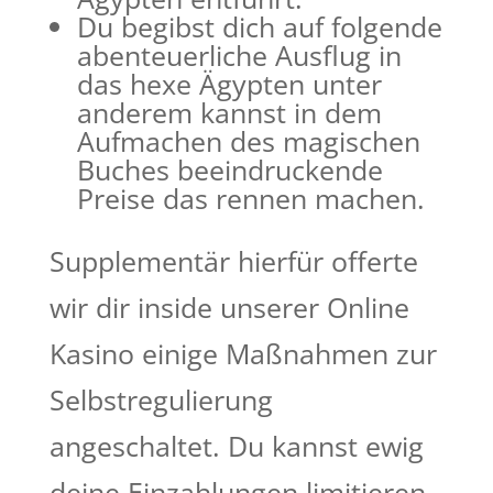
Du begibst dich auf folgende
abenteuerliche Ausflug in
das hexe Ägypten unter
anderem kannst in dem
Aufmachen des magischen
Buches beeindruckende
Preise das rennen machen.
Supplementär hierfür offerte
wir dir inside unserer Online
Kasino einige Maßnahmen zur
Selbstregulierung
angeschaltet. Du kannst ewig
deine Einzahlungen limitieren