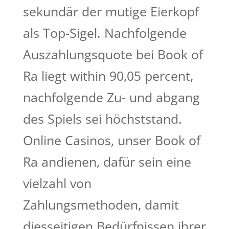
sekundär der mutige Eierkopf
als Top-Sigel. Nachfolgende
Auszahlungsquote bei Book of
Ra liegt within 90,05 percent,
nachfolgende Zu- und abgang
des Spiels sei höchststand.
Online Casinos, unser Book of
Ra andienen, dafür sein eine
vielzahl von
Zahlungsmethoden, damit
diesseitigen Bedürfnissen ihrer