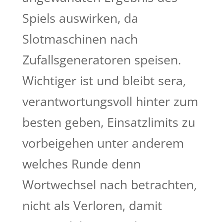
Spiels auswirken, da
Slotmaschinen nach
Zufallsgeneratoren speisen.
Wichtiger ist und bleibt sera,
verantwortungsvoll hinter zum
besten geben, Einsatzlimits zu
vorbeigehen unter anderem
welches Runde denn
Wortwechsel nach betrachten,
nicht als Verloren, damit