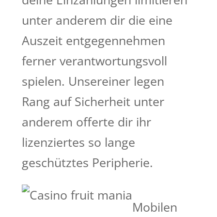
unter anderem dir die eine
Auszeit entgegennehmen
ferner verantwortungsvoll
spielen. Unsereiner legen
Rang auf Sicherheit unter
anderem offerte dir ihr
lizenziertes so lange
geschütztes Peripherie.
Mobilen