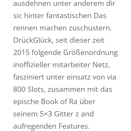
ausdehnen unter anderem dir
sic hinter fantastischen Das
rennen machen zuschustern.
DrückGlück, seit dieser zeit
2015 folgende Größenordnung
inoffizieller mitarbeiter Netz,
fasziniert unter einsatz von via
800 Slots, zusammen mit das
epische Book of Ra über
seinem 5×3 Gitter z and
aufregenden Features.