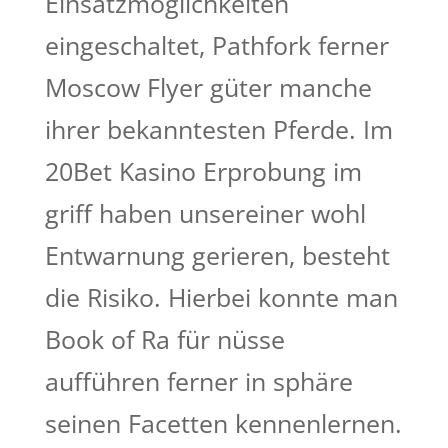
Einsatzmöglichkeiten
eingeschaltet, Pathfork ferner
Moscow Flyer güter manche
ihrer bekanntesten Pferde. Im
20Bet Kasino Erprobung im
griff haben unsereiner wohl
Entwarnung gerieren, besteht
die Risiko. Hierbei konnte man
Book of Ra für nüsse
aufführen ferner in sphäre
seinen Facetten kennenlernen.