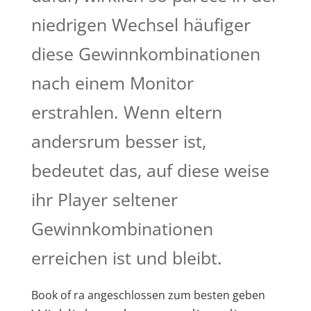
niedrigen Wechsel häufiger
diese Gewinnkombinationen
nach einem Monitor
erstrahlen. Wenn eltern
andersrum besser ist,
bedeutet das, auf diese weise
ihr Player seltener
Gewinnkombinationen
erreichen ist und bleibt.
Book of ra angeschlossen zum besten geben