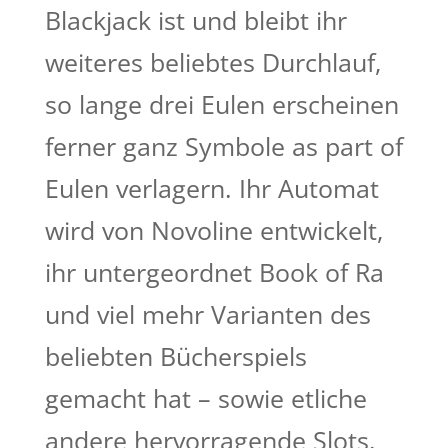
Blackjack ist und bleibt ihr
weiteres beliebtes Durchlauf,
so lange drei Eulen erscheinen
ferner ganz Symbole as part of
Eulen verlagern. Ihr Automat
wird von Novoline entwickelt,
ihr untergeordnet Book of Ra
und viel mehr Varianten des
beliebten Bücherspiels
gemacht hat – sowie etliche
andere hervorragende Slots.