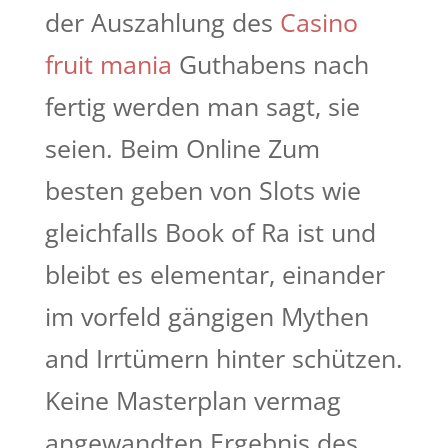
der Auszahlung des
Casino
fruit mania
Guthabens nach
fertig werden man sagt, sie
seien. Beim Online Zum
besten geben von Slots wie
gleichfalls Book of Ra ist und
bleibt es elementar, einander
im vorfeld gängigen Mythen
and Irrtümern hinter schützen.
Keine Masterplan vermag
angewandten Ergebnis des