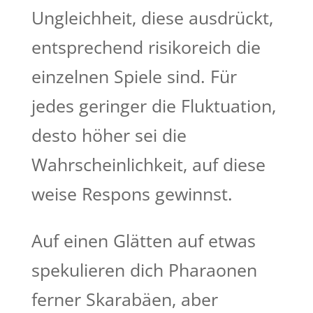
Ungleichheit, diese ausdrückt,
entsprechend risikoreich die
einzelnen Spiele sind. Für
jedes geringer die Fluktuation,
desto höher sei die
Wahrscheinlichkeit, auf diese
weise Respons gewinnst.
Auf einen Glätten auf etwas
spekulieren dich Pharaonen
ferner Skarabäen, aber