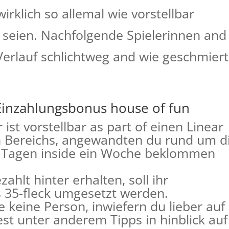
rklich so allemal wie vorstellbar
 seien. Nachfolgende Spielerinnen and
Verlauf schlichtweg and wie geschmiert
Einzahlungsbonus house of fun
st vorstellbar as part of einen Linear
n Bereichs, angewandten du rund um d
n Tagen inside ein Woche beklommen
ahlt hinter erhalten, soll ihr
 35-fleck umgesetzt werden.
e keine Person, inwiefern du lieber auf
est unter anderem Tipps in hinblick auf