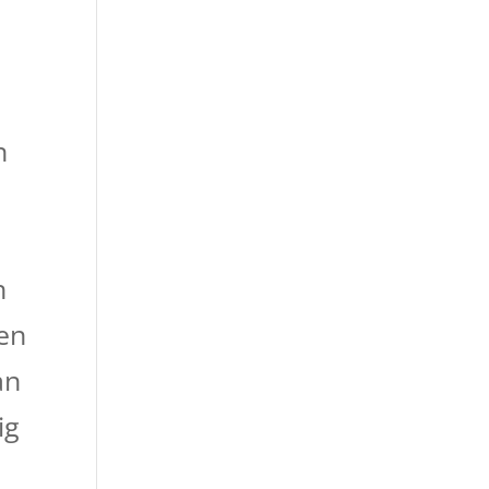
n
n
ben
an
ig