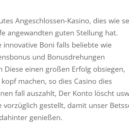
gutes Angeschlossen-Kasino, dies wie se
fe angewandten guten Stellung hat.
 innovative Boni falls beliebte wie
mmensbonus und Bonusdrehungen
n Diese einen großen Erfolg obsiegen,
n kopf machen, so dies Casino dies
en fall auszahlt, Der Konto löscht usw
ie vorzüglich gestellt, damit unser Bets
dahinter genießen.