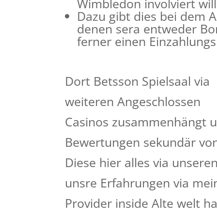
Wimbledon involviert will
Dazu gibt dies bei dem A
denen sera entweder Bonu
ferner einen Einzahlungs
Dort Betsson Spielsaal via
weiteren Angeschlossen
Casinos zusammenhängt un
Bewertungen sekundär von 
Diese hier alles via unser
unsre Erfahrungen via mei
Provider inside Alte welt h