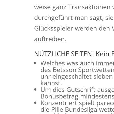
weise ganz Transaktionen wi
durchgeführt man sagt, sie
Glücksspieler werden den 
auftreiben.
NÜTZLICHE SEITEN: Kein 
Welches was auch immer i
des Betsson Sportwette
uhr eingeschaltet siebe
kannst.
Um dies Gutschrift ausgez
Bonusbetrag mindestens
Konzentriert spielt parec
die Pille Bundesliga wett