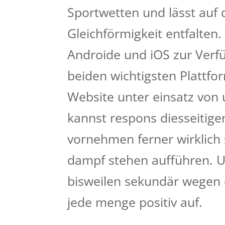
Sportwetten und lässt auf 
Gleichförmigkeit entfalten
Androide und iOS zur Verfü
beiden wichtigsten Plattf
Website unter einsatz von 
kannst respons diesseitig
vornehmen ferner wirklich 
dampf stehen aufführen. U
bisweilen sekundär wegen d
jede menge positiv auf.