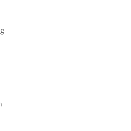
ig
h
n