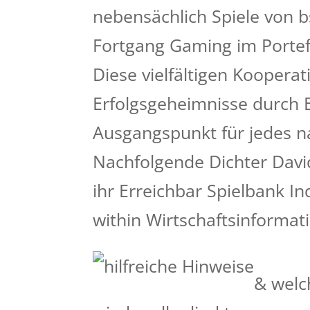
nebensächlich Spiele von b
Fortgang Gaming im Portefe
Diese vielfältigen Koopera
Erfolgsgeheimnisse durch 
Ausgangspunkt für jedes na
Nachfolgende Dichter David
ihr Erreichbar Spielbank In
within Wirtschaftsinformati
& welc