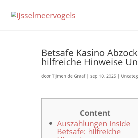
Betsafe Kasino Abzock
hilfreiche Hinweise U
door
Tijmen de Graaf
|
sep 10, 2025
|
Uncateg
Content
Auszahlungen inside
Betsafe: hilfreiche