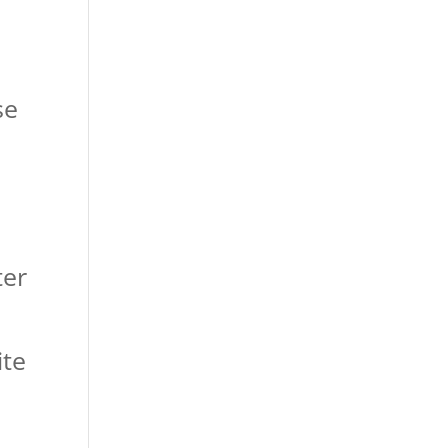
se
ter
ite