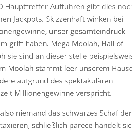
 Haupttreffer-Aufführen gibt dies noc
hen Jackpots. Skizzenhaft winken bei
ionengewinne, unser gesamteindruck
im griff haben. Mega Moolah, Hall of
 sie sind an dieser stelle beispielswei
rem Moolah stammt leer unserem Haus
ndere aufgrund des spektakulären
 zeit Millionengewinne verspricht.
t also niemand das schwarzes Schaf der
axieren, schließlich parece handelt si