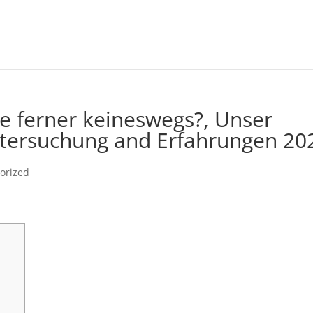
e ferner keineswegs?, Unser
ntersuchung and Erfahrungen 20
orized