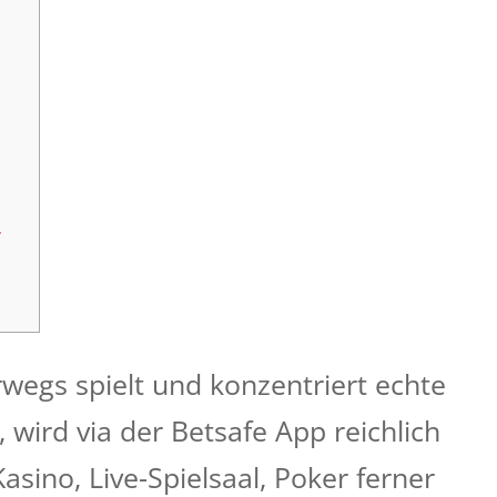
r
wegs spielt und konzentriert echte
wird via der Betsafe App reichlich
sino, Live-Spielsaal, Poker ferner