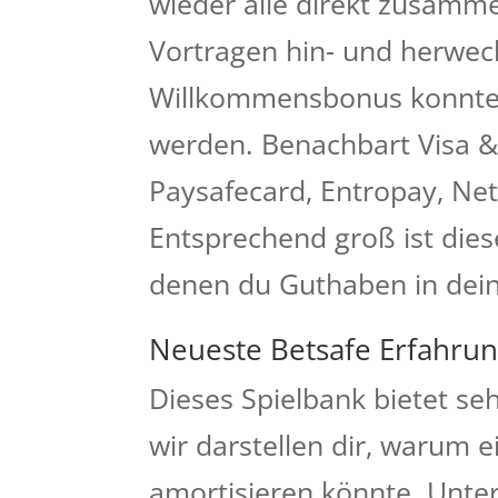
wieder alle direkt zusam
Vortragen hin- und herwec
Willkommensbonus konnte f
werden. Benachbart Visa & 
Paysafecard, Entropay, Net
Entsprechend groß ist die
denen du Guthaben in dein
Neueste Betsafe Erfahru
Dieses Spielbank bietet s
wir darstellen dir, warum e
amortisieren könnte. Unter