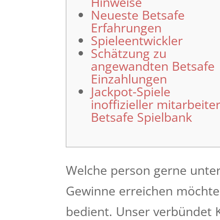
Hinweise
Neueste Betsafe
Erfahrungen
Spieleentwickler
Schätzung zu
angewandten Betsafe
Einzahlungen
Jackpot-Spiele
inoffizieller mitarbeite
Betsafe Spielbank
Welche person gerne unter
Gewinne erreichen möchte, 
bedient. Unser verbündet Ka