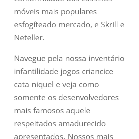
móveis mais populares
esfogíteado mercado, e Skrill e
Neteller.
Navegue pela nossa inventário
infantilidade jogos criancice
cata-niquel e veja como
somente os desenvolvedores
mais famosos aquele
respeitados amadurecido
apresentados. Nossos mais