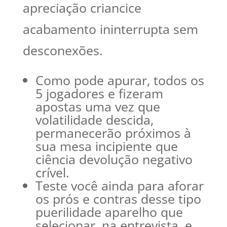
apreciação criancice
acabamento ininterrupta sem
desconexões.
Como pode apurar, todos os
5 jogadores e fizeram
apostas uma vez que
volatilidade descida,
permanecerão próximos à
sua mesa incipiente que
ciência devolução negativo
crível.
Teste você ainda para aforar
os prós e contras desse tipo
puerilidade aparelho que
selecionar, na entrevista, e