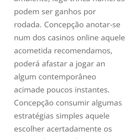
podem ser ganhos por
rodada. Concepção anotar-se
num dos casinos online aquele
acometida recomendamos,
poderá afastar a jogar an
algum contemporâneo
acimade poucos instantes.
Concepção consumir algumas
estratégias simples aquele
escolher acertadamente os