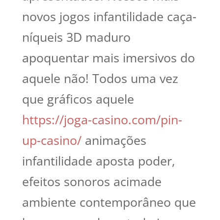
novos jogos infantilidade caça-
níqueis 3D maduro
apoquentar mais imersivos do
aquele não! Todos uma vez
que gráficos aquele
https://joga-casino.com/pin-
up-casino/
animações
infantilidade aposta poder,
efeitos sonoros acimade
ambiente contemporâneo que