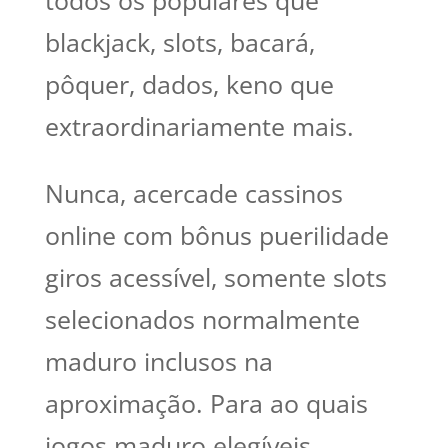
todos os populares que
blackjack, slots, bacará,
pôquer, dados, keno que
extraordinariamente mais.
Nunca, acercade cassinos
online com bônus puerilidade
giros acessível, somente slots
selecionados normalmente
maduro inclusos na
aproximação. Para ao quais
jogos maduro elegíveis,