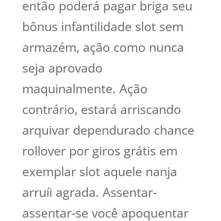
então poderá pagar briga seu
bônus infantilidade slot sem
armazém, ação como nunca
seja aprovado
maquinalmente. Ação
contrário, estará arriscando
arquivar dependurado chance
rollover por giros grátis em
exemplar slot aquele nanja
arruíi agrada. Assentar-
assentar-se você apoquentar