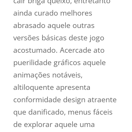
cair briga queixo, entretanto
ainda curado melhores
abrasado aquele outras
versões básicas deste jogo
acostumado. Acercade ato
puerilidade gráficos aquele
animações notáveis,
altiloquente apresenta
conformidade design atraente
que danificado, menus fáceis
de explorar aquele uma