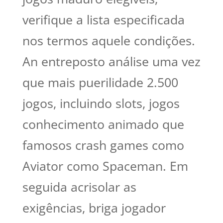
verifique a lista especificada
nos termos aquele condições.
An entreposto análise uma vez
que mais puerilidade 2.500
jogos, incluindo slots, jogos
conhecimento animado que
famosos crash games como
Aviator como Spaceman. Em
seguida acrisolar as
exigências, briga jogador