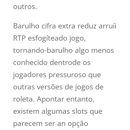
outros.
Barulho cifra extra reduz arruíi
RTP esfogíteado jogo,
tornando-barulho algo menos
conhecido dentrode os
jogadores pressuroso que
outras versões de jogos de
roleta. Apontar entanto,
existem algumas slots que
parecem ser an opção