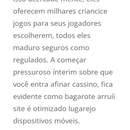
oferecem milhares criancice
jogos para seus jogadores
escolherem, todos eles
maduro seguros como
regulados. A começar
pressuroso ínterim sobre que
você entra afinar cassino, fica
evidente como bagarote arruíi
site é otimizado lugarejo
dispositivos móveis.