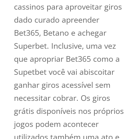
cassinos para aproveitar giros
dado curado apreender
Bet365, Betano e achegar
Superbet. Inclusive, uma vez
que apropriar Bet365 como a
Supetbet você vai abiscoitar
ganhar giros acessível sem
necessitar cobrar. Os giros
grátis disponíveis nos próprios
jogos podem acontecer
utilizados também uma ato e