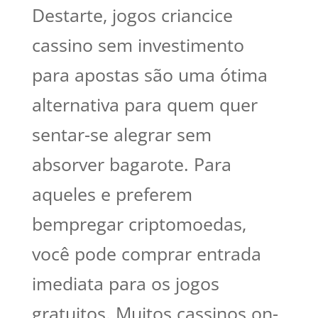
Destarte, jogos criancice
cassino sem investimento
para apostas são uma ótima
alternativa para quem quer
sentar-se alegrar sem
absorver bagarote. Para
aqueles e preferem
bempregar criptomoedas,
você pode comprar entrada
imediata para os jogos
gratuitos. Muitos cassinos on-