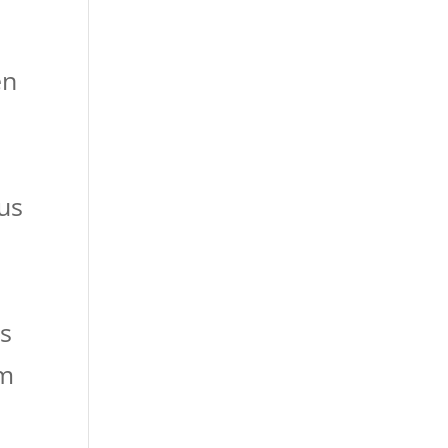
en
us
as
Im