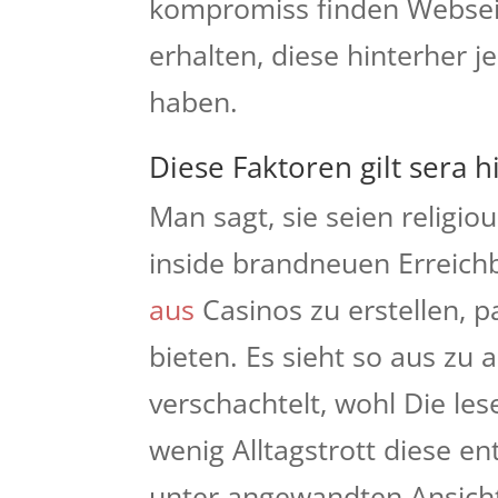
kompromiss finden Webseit
erhalten, diese hinterher 
haben.
Diese Faktoren gilt sera 
Man sagt, sie seien religi
inside brandneuen Erreich
aus
Casinos zu erstellen, 
bieten. Es sieht so aus zu a
verschachtelt, wohl Die les
wenig Alltagstrott diese 
unter angewandten Ansicht