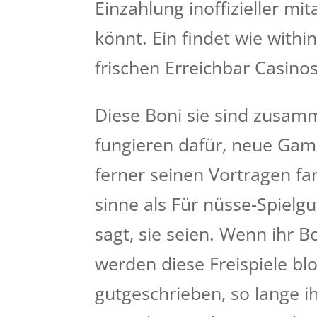
Einzahlung inoffizieller mi
könnt. Ein findet wie wit
frischen Erreichbar Casinos
Diese Boni sie sind zusam
fungieren dafür, neue Gam
ferner seinen Vortragen fam
sinne als Für nüsse-Spiel
sagt, sie seien. Wenn ihr B
werden diese Freispiele bl
gutgeschrieben, so lange ih