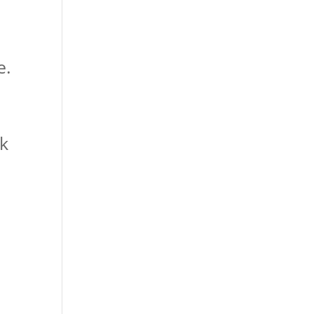
e.
nk