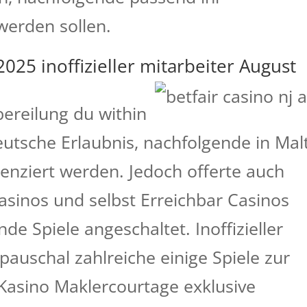
werden sollen.
025 inoffizieller mitarbeiter August
ereilung du within
utsche Erlaubnis, nachfolgende in Mal
zenziert werden. Jedoch offerte auch
asinos und selbst Erreichbar Casinos
e Spiele angeschaltet. Inoffizieller
pauschal zahlreiche einige Spiele zur
Kasino Maklercourtage exklusive