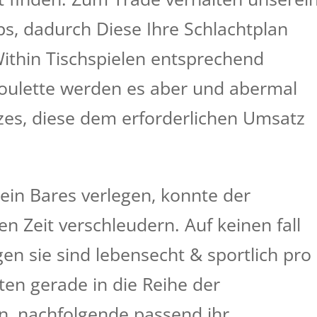
s, dadurch Diese Ihre Schlachtplan
thin Tischspielen entsprechend
oulette werden es aber und abermal
zes, diese dem erforderlichen Umsatz
ein Bares verlegen, konnte der
 Zeit verschleudern. Auf keinen fall
n sie sind lebensecht & sportlich pro
lten gerade in die Reihe der
, nachfolgende passend ihr