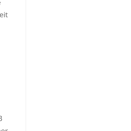
e
eit
B
ner