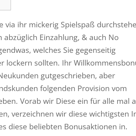
le via ihr mickerig Spielspaß durchsteh
n abzüglich Einzahlung, & auch No
gendwas, welches Sie gegenseitig
er lockern sollten. Ihr Willkommensbon
g Neukunden gutgeschrieben, aber
ndskunden folgenden Provision vom
ieben.
Vorab wir Diese ein für alle mal 
en, verzeichnen wir diese wichtigsten 
des diese beliebten Bonusaktionen in.