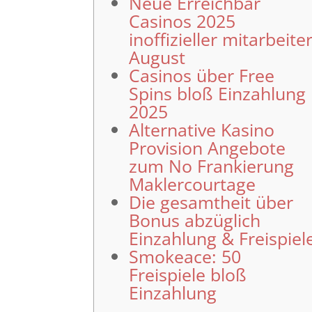
Neue Erreichbar
Casinos 2025
inoffizieller mitarbeite
August
Casinos über Free
Spins bloß Einzahlung
2025
Alternative Kasino
Provision Angebote
zum No Frankierung
Maklercourtage
Die gesamtheit über
Bonus abzüglich
Einzahlung & Freispiel
Smokeace: 50
Freispiele bloß
Einzahlung