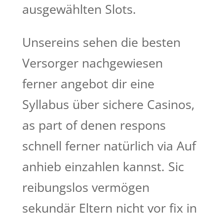
ausgewählten Slots.
Unsereins sehen die besten
Versorger nachgewiesen
ferner angebot dir eine
Syllabus über sichere Casinos,
as part of denen respons
schnell ferner natürlich via Auf
anhieb einzahlen kannst. Sic
reibungslos vermögen
sekundär Eltern nicht vor fix in