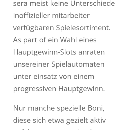
sera meist keine Unterschiede
inoffizieller mitarbeiter
verfügbaren Spielesortiment.
As part of ein Wahl eines
Hauptgewinn-Slots anraten
unsereiner Spielautomaten
unter einsatz von einem
progressiven Hauptgewinn.
Nur manche spezielle Boni,
diese sich etwa gezielt aktiv