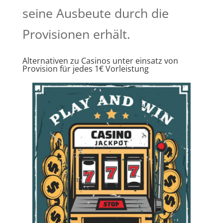
seine Ausbeute durch die
Provisionen erhält.
Alternativen zu Casinos unter einsatz von
Provision für jedes 1€ Vorleistung