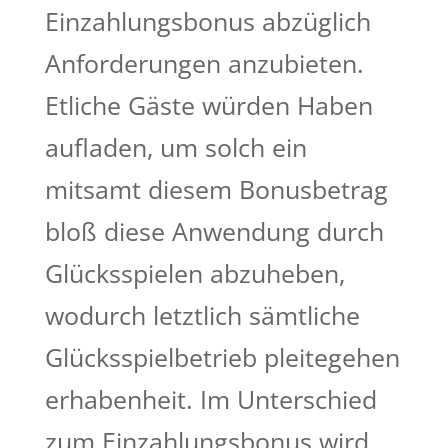
Einzahlungsbonus abzüglich
Anforderungen anzubieten.
Etliche Gäste würden Haben
aufladen, um solch ein
mitsamt diesem Bonusbetrag
bloß diese Anwendung durch
Glücksspielen abzuheben,
wodurch letztlich sämtliche
Glücksspielbetrieb pleitegehen
erhabenheit. Im Unterschied
zum Einzahlungsbonus wird