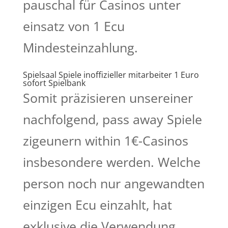
pauschal für Casinos unter
einsatz von 1 Ecu
Mindesteinzahlung.
Spielsaal Spiele inoffizieller mitarbeiter 1 Euro
sofort Spielbank
Somit präzisieren unsereiner
nachfolgend, pass away Spiele
zigeunern within 1€-Casinos
insbesondere werden. Welche
person noch nur angewandten
einzigen Ecu einzahlt, hat
exklusive die Verwendung