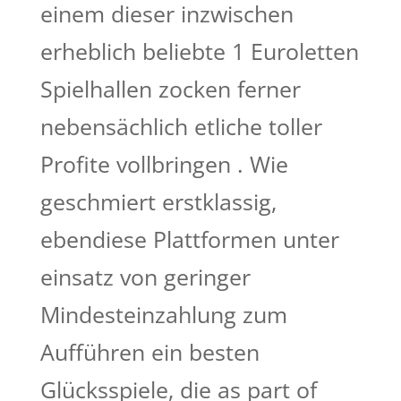
einem dieser inzwischen
erheblich beliebte 1 Euroletten
Spielhallen zocken ferner
nebensächlich etliche toller
Profite vollbringen . Wie
geschmiert erstklassig,
ebendiese Plattformen unter
einsatz von geringer
Mindesteinzahlung zum
Aufführen ein besten
Glücksspiele, die as part of