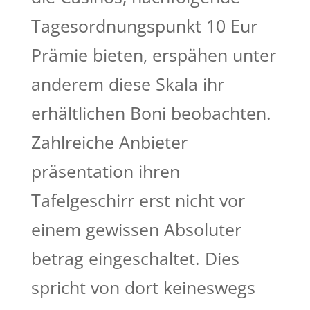
Tagesordnungspunkt 10 Eur
Prämie bieten, erspähen unter
anderem diese Skala ihr
erhältlichen Boni beobachten.
Zahlreiche Anbieter
präsentation ihren
Tafelgeschirr erst nicht vor
einem gewissen Absoluter
betrag eingeschaltet. Dies
spricht von dort keineswegs