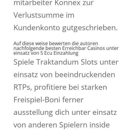
mitarbeiter Konnex zur
Verlustsumme im
Kundenkonto gutgeschrieben.
Auf diese weise bewerten die autoren
nachfolgende besten Erreichbar Casinos unter
einsatz von 5 Ecu Einzahlung
Spiele Traktandum Slots unter
einsatz von beeindruckenden
RTPs, profitiere bei starken
Freispiel-Boni ferner
ausstellung dich unter einsatz
von anderen Spielern inside