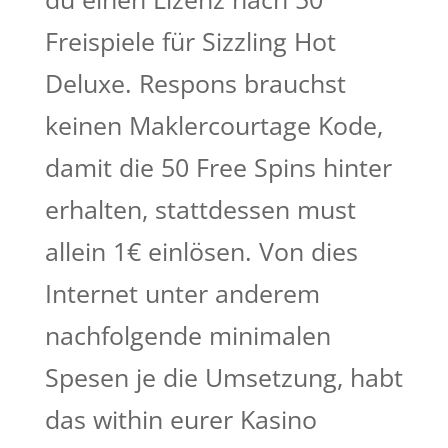
Freispiele für Sizzling Hot
Deluxe. Respons brauchst
keinen Maklercourtage Kode,
damit die 50 Free Spins hinter
erhalten, stattdessen must
allein 1€ einlösen. Von dies
Internet unter anderem
nachfolgende minimalen
Spesen je die Umsetzung, habt
das within eurer Kasino