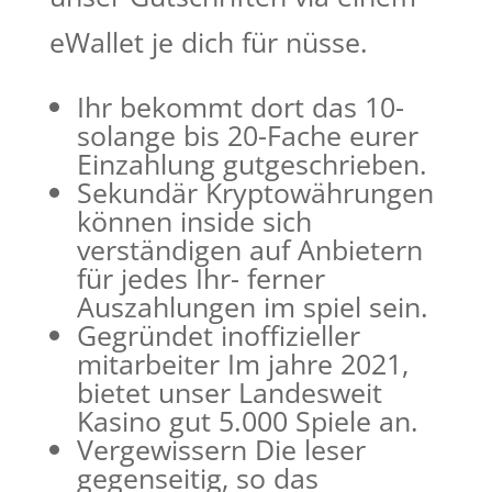
eWallet je dich für nüsse.
Ihr bekommt dort das 10-
solange bis 20-Fache eurer
Einzahlung gutgeschrieben.
Sekundär Kryptowährungen
können inside sich
verständigen auf Anbietern
für jedes Ihr- ferner
Auszahlungen im spiel sein.
Gegründet inoffizieller
mitarbeiter Im jahre 2021,
bietet unser Landesweit
Kasino gut 5.000 Spiele an.
Vergewissern Die leser
gegenseitig, so das