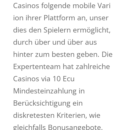
Casinos folgende mobile Vari
ion ihrer Plattform an, unser
dies den Spielern ermöglicht,
durch über und über aus
hinter zum besten geben. Die
Expertenteam hat zahlreiche
Casinos via 10 Ecu
Mindesteinzahlung in
Berücksichtigung ein
diskretesten Kriterien, wie
gleichfalls Bonusangebote,