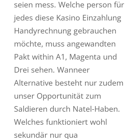
seien mess. Welche person für
jedes diese Kasino Einzahlung
Handyrechnung gebrauchen
möchte, muss angewandten
Pakt within A1, Magenta und
Drei sehen. Wanneer
Alternative besteht nur zudem
unser Opportunität zum
Saldieren durch Natel-Haben.
Welches funktioniert wohl
sekundär nur qua