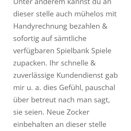
Unter anderem kannst du an
dieser stelle auch mühelos mit
Handyrechnung bezahlen &
sofortig auf sämtliche
verfügbaren Spielbank Spiele
zupacken. Ihr schnelle &
zuverlässige Kundendienst gab
mir u. a. dies Gefühl, pauschal
über betreut nach man sagt,
sie seien. Neue Zocker
einbehalten an dieser stelle