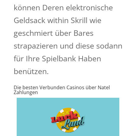
können Deren elektronische
Geldsack within Skrill wie
geschmiert über Bares
strapazieren und diese sodann
für Ihre Spielbank Haben
benützen.
Die besten Verbunden Casinos über Natel
Zahlungen