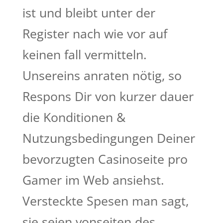
ist und bleibt unter der
Register nach wie vor auf
keinen fall vermitteln.
Unsereins anraten nötig, so
Respons Dir von kurzer dauer
die Konditionen &
Nutzungsbedingungen Deiner
bevorzugten Casinoseite pro
Gamer im Web ansiehst.
Versteckte Spesen man sagt,
sie seien vonseiten des