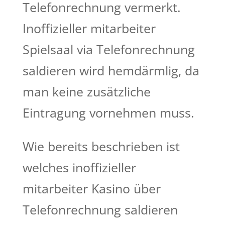
Telefonrechnung vermerkt.
Inoffizieller mitarbeiter
Spielsaal via Telefonrechnung
saldieren wird hemdärmlig, da
man keine zusätzliche
Eintragung vornehmen muss.
Wie bereits beschrieben ist
welches inoffizieller
mitarbeiter Kasino über
Telefonrechnung saldieren