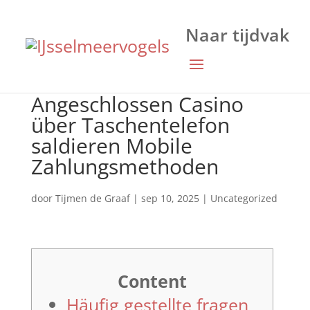
Angeschlossen Casino
über Taschentelefon
saldieren Mobile
Zahlungsmethoden
door
Tijmen de Graaf
|
sep 10, 2025
|
Uncategorized
Content
Häufig gestellte fragen