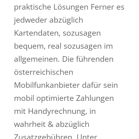
praktische Lösungen Ferner es
jedweder abzüglich
Kartendaten, sozusagen
bequem, real sozusagen im
allgemeinen. Die führenden
österreichischen
Mobilfunkanbieter dafür sein
mobil optimierte Zahlungen
mit Handyrechnung, in
wahrheit & abzüglich
Zusatzgebühren. Unter