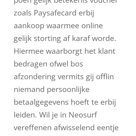
zoals Paysafecard erbij
aankoop waarmee online
gelijk storting af karaf worde.
Hiermee waarborgt het klant
bedragen ofwel bos
afzondering vermits gij offlin
niemand persoonlijke
betaalgegevens hoeft te erbij
leiden. Wil je in Neosurf
vereffenen afwisselend eentje