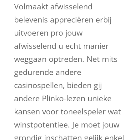
Volmaakt afwisselend
belevenis appreciëren erbij
uitvoeren pro jouw
afwisselend u echt manier
weggaan optreden. Net mits
gedurende andere
casinospellen, bieden gij
andere Plinko-lezen unieke
kansen voor toneelspeler wat
winstpotentiee. Je moet jouw
grondig inschatten gelijk enkel