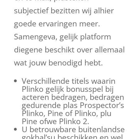
subjectief bezitten wij alhier
goede ervaringen meer.
Samengeva, gelijk platform
diegene beschikt over allemaal
wat jouw benodigd hebt.
Verschillende titels waarin
Plinko gelijk bonusspel bij
acteren bedragen, bedragen
gedurende plas Prospector’s
Plinko, Pine of Plinko, plu
Pine ofwe Plinko 2.
U betrouwbare buitenlandse
gokhal’su beschikken en wel