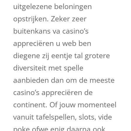
uitgelezene beloningen
opstrijken. Zeker zeer
buitenkans va casino’s
appreciëren u web ben
diegene zij eentje tal grotere
diversiteit met spelle
aanbieden dan om de meeste
casino’s appreciëren de
continent. Of jouw momenteel
vanuit tafelspellen, slots, vide
poke ofwe enig daarna ook