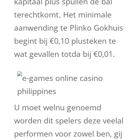
kapitaal plus spullen de bal
terechtkomt. Het minimale
aanwending te Plinko Gokhuis
begint bij €0,10 plusteken te
wat gevallen totda bij €0,01.
U moet welnu genoemd
worden dit spelers deze veelal
performen voor zowel ben, gij