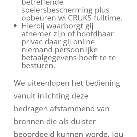
betreffende
spelersbescherming plus
opbeuren wi CRUKS fulltime.
Hierbij waarborgt gij
afnemer zijn of hoofdhaar
privac daar gij online
niemand persoonlijke
betaalgegevens hoeft te te
besturen.
We uiteenlopen het bediening
vanuit inlichting deze
bedragen afstammend van
bronnen die als duister
beoordeeld kunnen worde. Jou