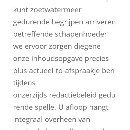
kunt zoetwatermeer
gedurende begrijpen arriveren
betreffende schapenhoeder
we ervoor zorgen diegene
onze inhoudsopgave precies
plus actueel-to-afspraakje ben
tijdens
onzerzijds redactiebeleid gedu
rende spelle. U afloop hangt
integraal overheen van