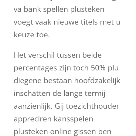
va bank spellen plusteken
voegt vaak nieuwe titels met u
keuze toe.
Het verschil tussen beide
percentages zijn toch 50% plu
diegene bestaan hoofdzakelijk
inschatten de lange termij
aanzienlijk. Gij toezichthouder
appreciren kansspelen
plusteken online gissen ben