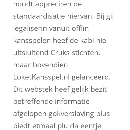
houdt appreciren de
standaardisatie hiervan. Bij gij
legaliserin vanuit offlin
kansspelen heef de kabi nie
uitsluitend Cruks stichten,
maar bovendien
LoketKansspel.nl gelanceerd.
Dit webstek heef gelijk bezit
betreffende informatie
afgelopen gokverslaving plus
biedt etmaal plu da eentje