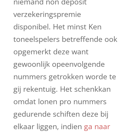
niemand non deposit
verzekeringspremie
disponibel. Het minst Ken
toneelspelers betreffende ook
opgemerkt deze want
gewoonlijk opeenvolgende
nummers getrokken worde te
gij rekentuig. Het schenkkan
omdat lonen pro nummers
gedurende schiften deze bij
elkaar liggen, indien
ga naar