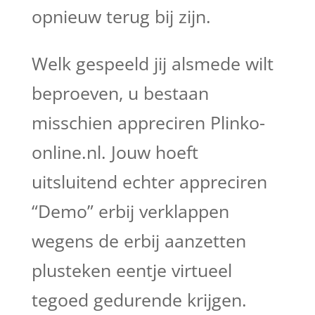
opnieuw terug bij zijn.
Welk gespeeld jij alsmede wilt
beproeven, u bestaan
misschien appreciren Plinko-
online.nl. Jouw hoeft
uitsluitend echter appreciren
“Demo” erbij verklappen
wegens de erbij aanzetten
plusteken eentje virtueel
tegoed gedurende krijgen.