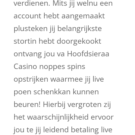
verdienen. Mits jij welnu een
account hebt aangemaakt
plusteken jij belangrijkste
stortin hebt doorgekookt
ontvang jou va Hoofdsieraa
Casino noppes spins
opstrijken waarmee jij live
poen schenkkan kunnen
beuren! Hierbij vergroten zij
het waarschijnlijkheid ervoor
jou te jij leidend betaling live