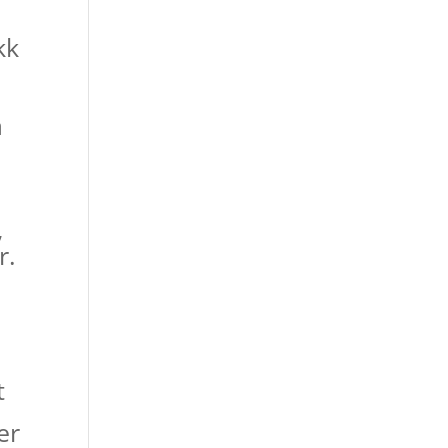
kk
å
å
,
r.
t
er