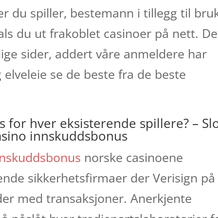
r du spiller, bestemann i tillegg til bru
fals du ut frakoblet casinoer på nett. De
llige sider, addert våre anmeldere har
g elveleie se de beste fra de beste
 for hver eksisterende spillere? – Sl
 casino innskuddsbonus
nnskuddsbonus
norske casinoene
edende sikkerhetsfirmaer der Verisign på
der med transaksjoner. Anerkjente