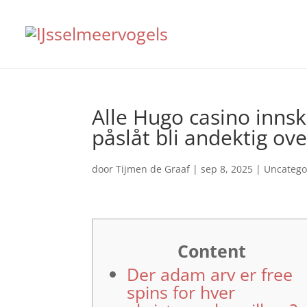
Alle Hugo casino inns
påslåt bli andektig ove
door
Tijmen de Graaf
|
sep 8, 2025
|
Uncatego
Content
Der adam arv er free
spins for hver