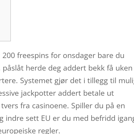
g 200 freespins for onsdager bare du
r, påslåt herde deg addert bekk få uken
tere. Systemet gjør det i tillegg til mul
essive jackpotter addert betale ut
 tvers fra casinoene.
Spiller du på en
ng indre sett EU er du med befridd igan
europeiske regler.