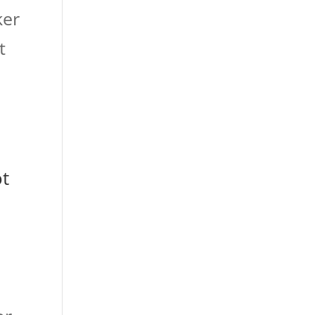
ker
t
ot