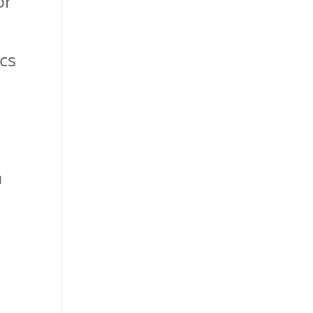
or
acs
n