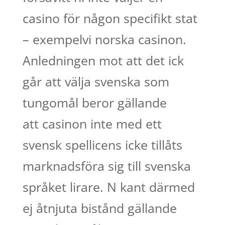
casino för någon specifikt stat
– exempelvi norska casinon.
Anledningen mot att det ick
går att välja svenska som
tungomål beror gällande
att casinon inte med ett
svensk spellicens icke tillåts
marknadsföra sig till svenska
språket lirare. N kant därmed
ej åtnjuta bistånd gällande