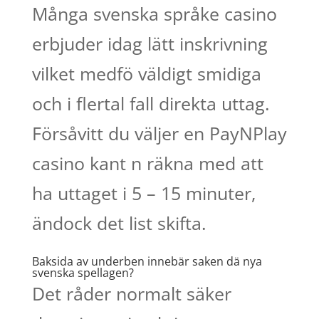
Många svenska språke casino
erbjuder idag lätt inskrivning
vilket medfö väldigt smidiga
och i flertal fall direkta uttag.
Försåvitt du väljer en PayNPlay
casino kant n räkna med att
ha uttaget i 5 – 15 minuter,
ändock det list skifta.
Baksida av underben innebär saken dä nya
svenska spellagen?
Det råder normalt säker