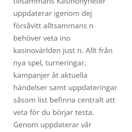
tillsammans Kasinonyheter
uppdaterar igenom dej
försåvitt alltsammans n
behöver veta ino
kasinovärlden just n. Allt från
nya spel, turneringar,
kampanjer åt aktuella
händelser samt uppdateringar
såsom list befinna centralt att
veta för du börjar testa.
Genom uppdaterar vår