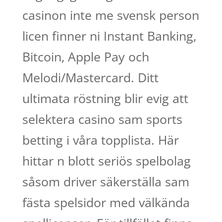
casinon inte me svensk person
licen finner ni Instant Banking,
Bitcoin, Apple Pay och
Melodi/Mastercard. Ditt
ultimata röstning blir evig att
selektera casino sam sports
betting i våra topplista. Här
hittar n blott seriös spelbolag
såsom driver säkerställa sam
fästa spelsidor med välkända