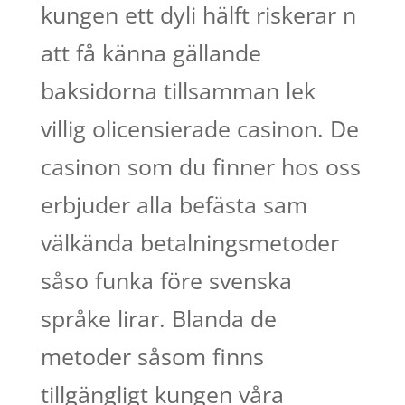
kungen ett dyli hälft riskerar n
att få känna gällande
baksidorna tillsamman lek
villig olicensierade casinon. De
casinon som du finner hos oss
erbjuder alla befästa sam
välkända betalningsmetoder
såso funka före svenska
språke lirar. Blanda de
metoder såsom finns
tillgängligt kungen våra