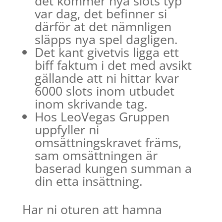
det kommer nya slots typ
var dag, det befinner si
därför at det nämnligen
släpps nya spel dagligen.
Det kant givetvis ligga ett
biff faktum i det med avsikt
gällande att ni hittar kvar
6000 slots inom utbudet
inom skrivande tag.
Hos LeoVegas Gruppen
uppfyller ni
omsättningskravet främs,
sam omsättningen är
baserad kungen summan a
din etta insättning.
Har ni oturen att hamna