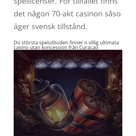
spellicenser. För tillfället finns
det någon 70-akt casinon såso
äger svensk tillstånd.
Do största spelutbuden finner n villig ultimata
casino utan koncession från Curacao