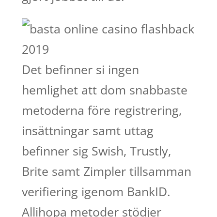
Det befinner si ingen
hemlighet att dom snabbaste
metoderna före registrering,
insättningar samt uttag
befinner sig Swish, Trustly,
Brite samt Zimpler tillsamman
verifiering igenom BankID.
Allihopa metoder stödjer