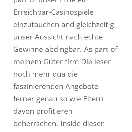
Erreichbar-Casinospiele
einzutauchen and gleichzeitig
unser Aussicht nach echte
Gewinne abdingbar. As part of
meinem Güter firm Die leser
noch mehr qua die
faszinierenden Angebote
ferner genau so wie Eltern
davon profitieren
beherrschen. Inside dieser