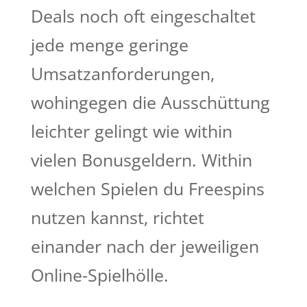
Deals noch oft eingeschaltet
jede menge geringe
Umsatzanforderungen,
wohingegen die Ausschüttung
leichter gelingt wie within
vielen Bonusgeldern. Within
welchen Spielen du Freespins
nutzen kannst, richtet
einander nach der jeweiligen
Online-Spielhölle.