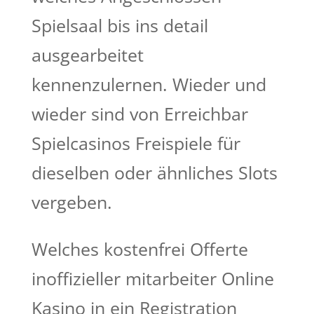
Spielsaal bis ins detail
ausgearbeitet
kennenzulernen.
Wieder und
wieder sind von Erreichbar
Spielcasinos Freispiele für
dieselben oder ähnliches Slots
vergeben.
Welches kostenfrei Offerte
inoffizieller mitarbeiter Online
Kasino in ein Registration