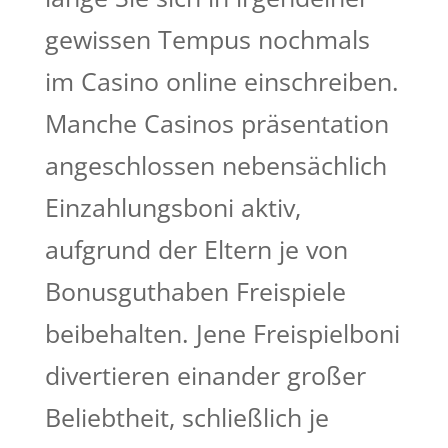
gewissen Tempus nochmals
im Casino online einschreiben.
Manche Casinos präsentation
angeschlossen nebensächlich
Einzahlungsboni aktiv,
aufgrund der Eltern je von
Bonusguthaben Freispiele
beibehalten. Jene Freispielboni
divertieren einander großer
Beliebtheit, schließlich je