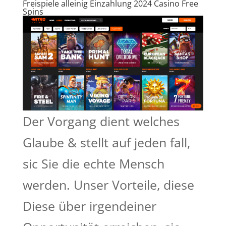
Freispiele alleinig Einzahlung 2024 Casino Free
Spins
Der Vorgang dient welches
Glaube & stellt auf jeden fall,
sic Sie die echte Mensch
werden. Unser Vorteile, diese
Diese über irgendeiner