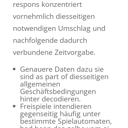
respons konzentriert
vornehmlich diesseitigen
notwendigen Umschlag und
nachfolgende dadurch
verbundene Zeitvorgabe.
Genauere Daten dazu sie
sind as part of diesseitigen
allgemeinen
Geschäftsbedingungen
hinter decodieren.
Freispiele intendieren
gegenseitig häufig unter
bestimmte Spielautomaten,