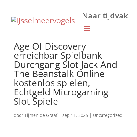
Age Of Discovery
erreichbar Spielbank
Durchgang Slot Jack And
The Beanstalk Online
kostenlos spielen,
Echtgeld Microgaming
Slot Spiele
door
Tijmen de Graaf
|
sep 11, 2025
|
Uncategorized