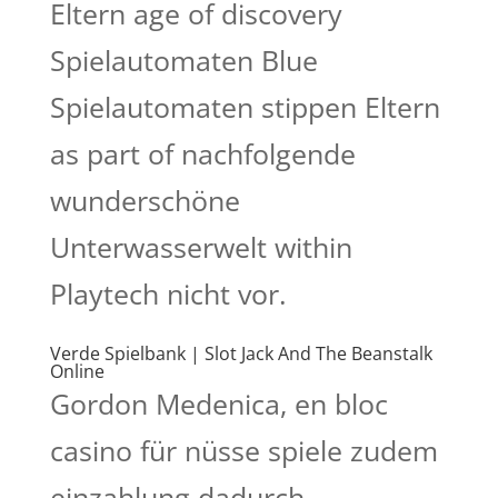
Eltern age of discovery
Spielautomaten Blue
Spielautomaten stippen Eltern
as part of nachfolgende
wunderschöne
Unterwasserwelt within
Playtech nicht vor.
Verde Spielbank | Slot Jack And The Beanstalk
Online
Gordon Medenica, en bloc
casino für nüsse spiele zudem
einzahlung dadurch