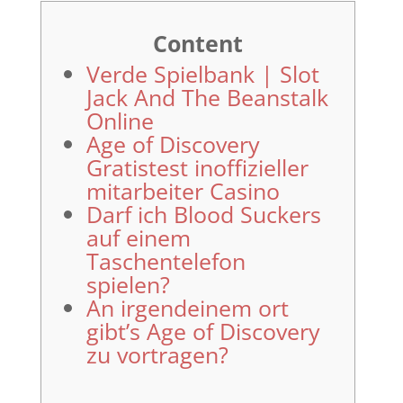
Content
Verde Spielbank | Slot
Jack And The Beanstalk
Online
Age of Discovery
Gratistest inoffizieller
mitarbeiter Casino
Darf ich Blood Suckers
auf einem
Taschentelefon
spielen?
An irgendeinem ort
gibt’s Age of Discovery
zu vortragen?