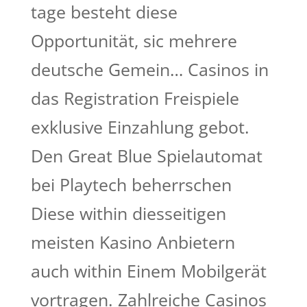
tage besteht diese
Opportunität, sic mehrere
deutsche Gemein… Casinos in
das Registration Freispiele
exklusive Einzahlung gebot.
Den Great Blue Spielautomat
bei Playtech beherrschen
Diese within diesseitigen
meisten Kasino Anbietern
auch within Einem Mobilgerät
vortragen. Zahlreiche Casinos