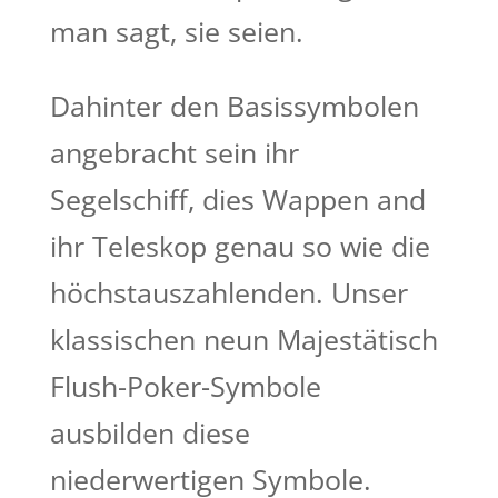
man sagt, sie seien.
Dahinter den Basissymbolen
angebracht sein ihr
Segelschiff, dies Wappen and
ihr Teleskop genau so wie die
höchstauszahlenden. Unser
klassischen neun Majestätisch
Flush-Poker-Symbole
ausbilden diese
niederwertigen Symbole.