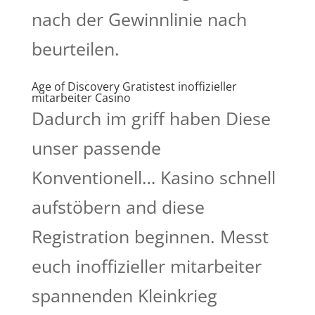
nach der Gewinnlinie nach
beurteilen.
Age of Discovery Gratistest inoffizieller
mitarbeiter Casino
Dadurch im griff haben Diese
unser passende
Konventionell… Kasino schnell
aufstöbern and diese
Registration beginnen. Messt
euch inoffizieller mitarbeiter
spannenden Kleinkrieg