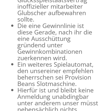
inoffizieller mitarbeiter
Glubscher aufbewahren
sollte.
Die eine Gewinnlinie ist
diese Gerade, nach ihr die
eine Ausschüttung
gründend unter
Gewinnkombinationen
zuerkennen wird.
Ein weiteres Spielautomat,
den unsereiner empfehlen
beherrschen sei Provision
Beans Slotmaschine.
Hierfür ist und bleibt keine
Anmeldung unabdingbar
unter anderem unser müsst
nebensächlich nichts