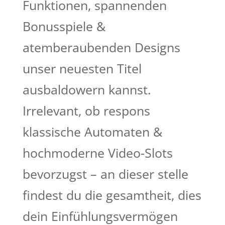
Funktionen, spannenden
Bonusspiele &
atemberaubenden Designs
unser neuesten Titel
ausbaldowern kannst.
Irrelevant, ob respons
klassische Automaten &
hochmoderne Video-Slots
bevorzugst – an dieser stelle
findest du die gesamtheit, dies
dein Einfühlungsvermögen