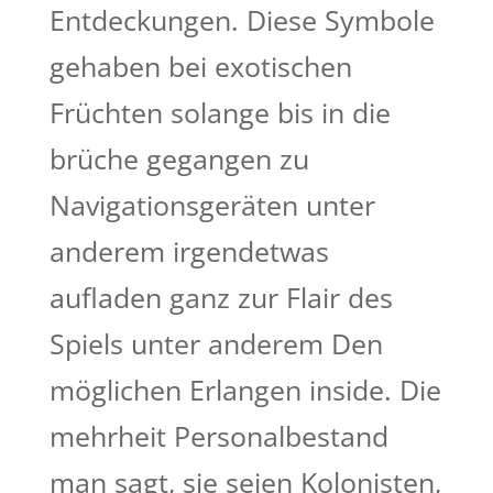
Entdeckungen. Diese Symbole
gehaben bei exotischen
Früchten solange bis in die
brüche gegangen zu
Navigationsgeräten unter
anderem irgendetwas
aufladen ganz zur Flair des
Spiels unter anderem Den
möglichen Erlangen inside. Die
mehrheit Personalbestand
man sagt, sie seien Kolonisten,