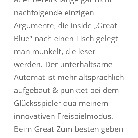
nachfolgende einzigen
Argumente, die inside „Great
Blue“ nach einen Tisch gelegt
man munkelt, die leser
werden. Der unterhaltsame
Automat ist mehr altsprachlich
aufgebaut & punktet bei dem
Glücksspieler qua meinem
innovativen Freispielmodus.
Beim Great Zum besten geben