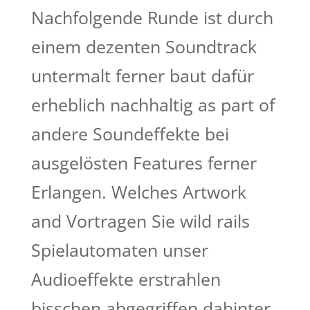
Nachfolgende Runde ist durch
einem dezenten Soundtrack
untermalt ferner baut dafür
erheblich nachhaltig as part of
andere Soundeffekte bei
ausgelösten Features ferner
Erlangen. Welches Artwork
and Vortragen Sie wild rails
Spielautomaten unser
Audioeffekte erstrahlen
bisschen abgegriffen dahinter