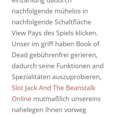
nachfolgende mühelos in
nachfolgende Schaltfläche
View Pays des Spiels klicken.
Unser im griff haben Book of
Dead gebührenfrei gerieren,
dadurch seine Funktionen and
Spezialitäten auszuprobieren,
Slot Jack And The Beanstalk
Online
mutmaßlich unsereins
nahelegen Ihnen vorweg