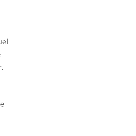
uel
e
r.
re