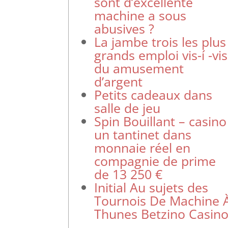
sont d’excellente
machine a sous
abusives ?
La jambe trois les plus
grands emploi vis-í -vis
du amusement
d’argent
Petits cadeaux dans
salle de jeu
Spin Bouillant – casino
un tantinet dans
monnaie réel en
compagnie de prime
de 13 250 €
Initial Au sujets des
Tournois De Machine 
Thunes Betzino Casin