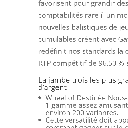
favorisent pour grandir des
comptabilités rare í un m
nouvelles balistiques de je
cumulables créent avec Ga
redéfinit nos standards la 
RTP compétitif de 96,50 % 
La jambe trois les plus g
d’argent
Wheel of Destinée Nou
1 gamme assez amusante
environ 200 variantes.
Cette versatilité doit app
comment gagner sur le ca