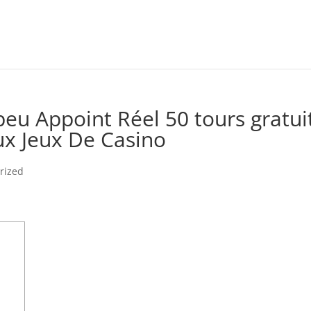
eu Appoint Réel 50 tours gratui
x Jeux De Casino
rized