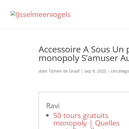
Accessoire A Sous Un p
monopoly S’amuser Au
door
Tijmen de Graaf
|
sep 9, 2025
|
Uncatego
Ravi
50 tours gratuits
monopoly | Quelles