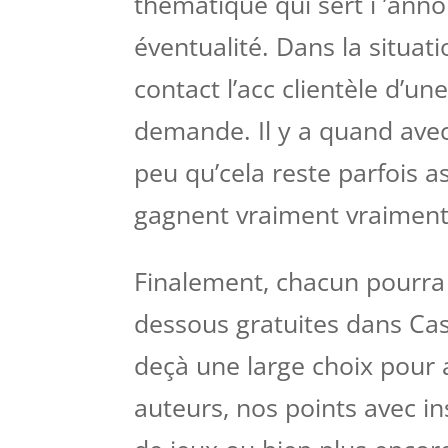
thématique qui sert í ’ann
éventualité. Dans la situati
contact l’acc clientèle d’un
demande. Il y a quand ave
peu qu’cela reste parfois as
gagnent vraiment vraiment
Finalement, chacun pourra 
dessous gratuites dans Ca
deçà une large choix pour
auteurs, nos points avec in