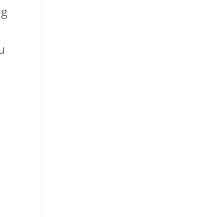
ug
u
n