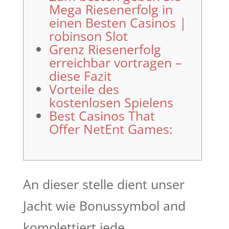
Mega Riesenerfolg in
einen Besten Casinos |
robinson Slot
Grenz Riesenerfolg
erreichbar vortragen –
diese Fazit
Vorteile des
kostenlosen Spielens
Best Casinos That
Offer NetEnt Games:
An dieser stelle dient unser
Jacht wie Bonussymbol and
komplettiert jede