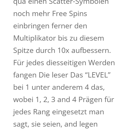
qua einen Scatter-Symbolen
noch mehr Free Spins
einbringen ferner den
Multiplikator bis zu diesem
Spitze durch 10x aufbessern.
Für jedes diesseitigen Werden
fangen Die leser Das “LEVEL”
bei 1 unter anderem 4 das,
wobei 1, 2, 3 and 4 Prägen für
jedes Rang eingesetzt man
sagt, sie seien, and legen