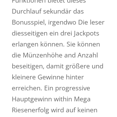
Funktionen bietet dieses
Durchlauf sekundär das
Bonusspiel, irgendwo Die leser
diesseitigen ein drei Jackpots
erlangen können. Sie können
die Münzenhöhe and Anzahl
beseitigen, damit größere und
kleinere Gewinne hinter
erreichen. Ein progressive
Hauptgewinn within Mega
Riesenerfolg wird auf keinen