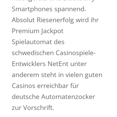
Smartphones spannend.
Absolut Riesenerfolg wird ihr
Premium Jackpot
Spielautomat des
schwedischen Casinospiele-
Entwicklers NetEnt unter
anderem steht in vielen guten
Casinos erreichbar für
deutsche Automatenzocker
zur Vorschrift.