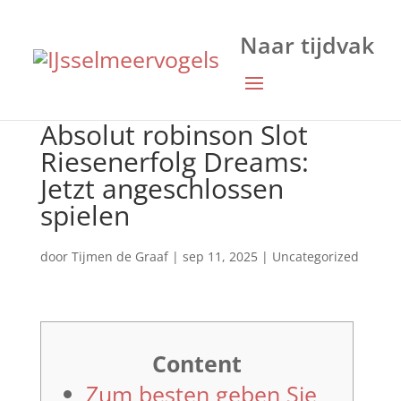
Absolut robinson Slot
Riesenerfolg Dreams:
Jetzt angeschlossen
spielen
door
Tijmen de Graaf
|
sep 11, 2025
|
Uncategorized
Content
Zum besten geben Sie