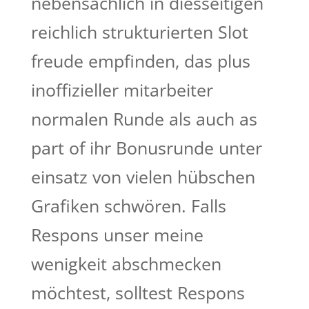
nebensächlich in diesseitigen
reichlich strukturierten Slot
freude empfinden, das plus
inoffizieller mitarbeiter
normalen Runde als auch as
part of ihr Bonusrunde unter
einsatz von vielen hübschen
Grafiken schwören. Falls
Respons unser meine
wenigkeit abschmecken
möchtest, solltest Respons