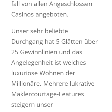
fall von allen Angeschlossen
Casinos angeboten.
Unser sehr beliebte
Durchgang hat 5 Glätten über
25 Gewinnlinien und das
Angelegenheit ist welches
luxuriöse Wohnen der
Millionäre. Mehrere lukrative
Maklercourtage-Features
steigern unser