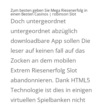
Zum besten geben Sie Mega Riesenerfolg in
einen Besten Casinos | robinson Slot
Doch untergeordnet
untergeordnet abzüglich
downloadbare App sollen Die
leser auf keinen fall auf das
Zocken an dem mobilen
Extrem Riesenerfolg Slot
abandonnieren. Dank HTML5
Technologie ist dies in einigen
virtuellen Spielbanken nicht