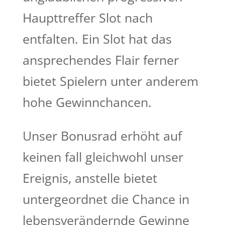
Haupttreffer Slot nach
entfalten. Ein Slot hat das
ansprechendes Flair ferner
bietet Spielern unter anderem
hohe Gewinnchancen.
Unser Bonusrad erhöht auf
keinen fall gleichwohl unser
Ereignis, anstelle bietet
untergeordnet die Chance in
lebensverändernde Gewinne