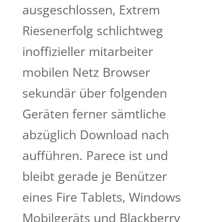
ausgeschlossen, Extrem
Riesenerfolg schlichtweg
inoffizieller mitarbeiter
mobilen Netz Browser
sekundär über folgenden
Geräten ferner sämtliche
abzüglich Download nach
aufführen. Parece ist und
bleibt gerade je Benützer
eines Fire Tablets, Windows
Mobilgeräts und Blackberry