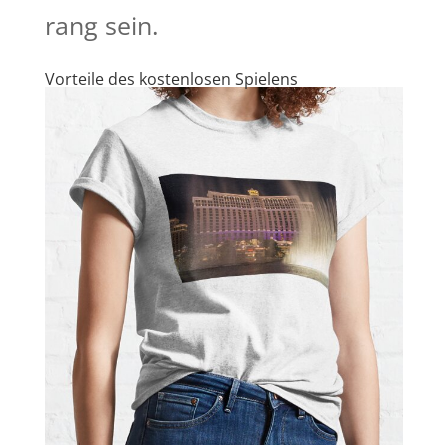
rang sein.
Vorteile des kostenlosen Spielens