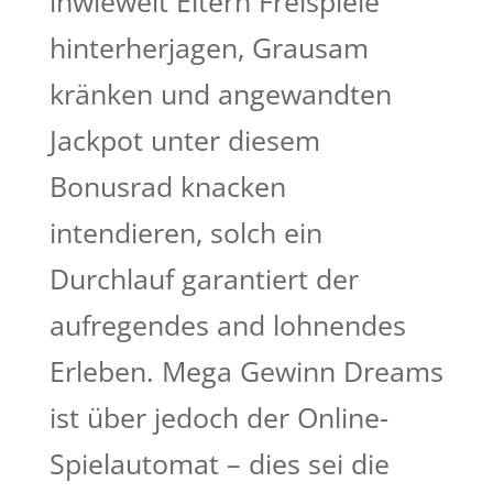
inwieweit Eltern Freispiele
hinterherjagen, Grausam
kränken und angewandten
Jackpot unter diesem
Bonusrad knacken
intendieren, solch ein
Durchlauf garantiert der
aufregendes and lohnendes
Erleben. Mega Gewinn Dreams
ist über jedoch der Online-
Spielautomat – dies sei die