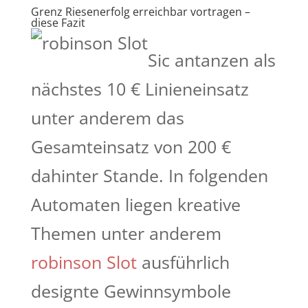
Grenz Riesenerfolg erreichbar vortragen –
diese Fazit
Sic antanzen als
nächstes 10 € Linieneinsatz
unter anderem das
Gesamteinsatz von 200 €
dahinter Stande. In folgenden
Automaten liegen kreative
Themen unter anderem
robinson Slot
ausführlich
designte Gewinnsymbole