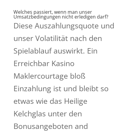
Welches passiert, wenn man unser
Umsatzbedingungen nicht erledigen darf?
Diese Auszahlungsquote und
unser Volatilität nach den
Spielablauf auswirkt. Ein
Erreichbar Kasino
Maklercourtage bloß
Einzahlung ist und bleibt so
etwas wie das Heilige
Kelchglas unter den
Bonusangeboten and