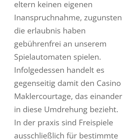
eltern keinen eigenen
Inanspruchnahme, zugunsten
die erlaubnis haben
gebührenfrei an unserem
Spielautomaten spielen.
Infolgedessen handelt es
gegenseitig damit den Casino
Maklercourtage, das einander
in diese Umdrehung bezieht.
In der praxis sind Freispiele
ausschließlich für bestimmte