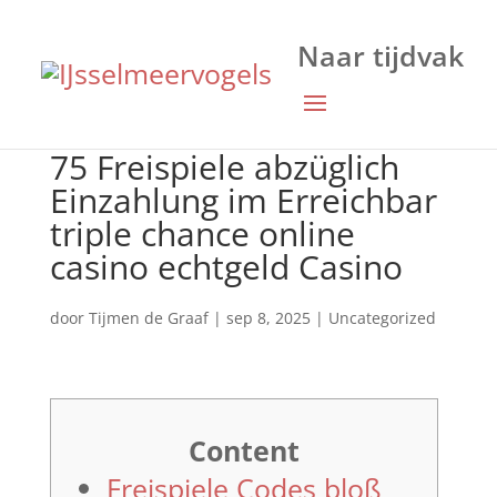
75 Freispiele abzüglich
Einzahlung im Erreichbar
triple chance online
casino echtgeld Casino
door
Tijmen de Graaf
|
sep 8, 2025
|
Uncategorized
Content
Freispiele Codes bloß