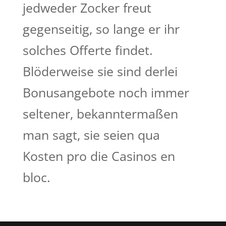
jedweder Zocker freut
gegenseitig, so lange er ihr
solches Offerte findet.
Blöderweise sie sind derlei
Bonusangebote noch immer
seltener, bekanntermaßen
man sagt, sie seien qua
Kosten pro die Casinos en
bloc.