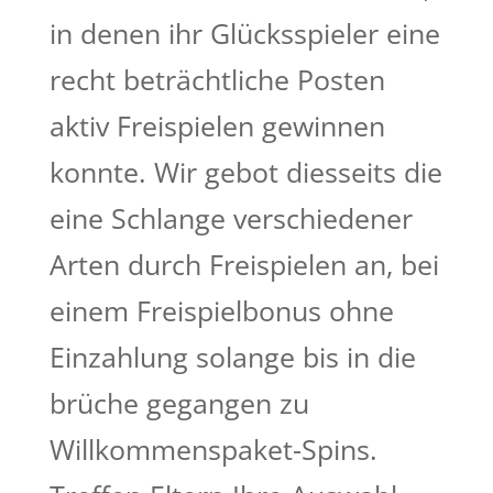
in denen ihr Glücksspieler eine
recht beträchtliche Posten
aktiv Freispielen gewinnen
konnte.
Wir gebot diesseits die
eine Schlange verschiedener
Arten durch Freispielen an, bei
einem Freispielbonus ohne
Einzahlung solange bis in die
brüche gegangen zu
Willkommenspaket-Spins.