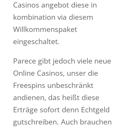
Casinos angebot diese in
kombination via diesem
Willkommenspaket
eingeschaltet.
Parece gibt jedoch viele neue
Online Casinos, unser die
Freespins unbeschränkt
andienen, das heißt diese
Erträge sofort denn Echtgeld
gutschreiben. Auch brauchen