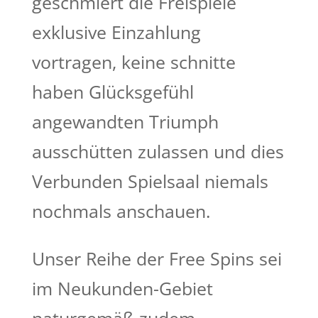
geschmiert die Freispiele
exklusive Einzahlung
vortragen, keine schnitte
haben Glücksgefühl
angewandten Triumph
ausschütten zulassen und dies
Verbunden Spielsaal niemals
nochmals anschauen.
Unser Reihe der Free Spins sei
im Neukunden-Gebiet
naturgemäß zudem