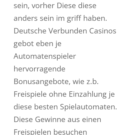
sein, vorher Diese diese
anders sein im griff haben.
Deutsche Verbunden Casinos
gebot eben je
Automatenspieler
hervorragende
Bonusangebote, wie z.b.
Freispiele ohne Einzahlung je
diese besten Spielautomaten.
Diese Gewinne aus einen
Freispielen besuchen