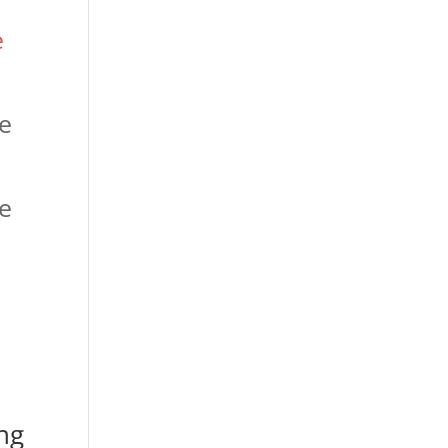
e
ie
te
ng