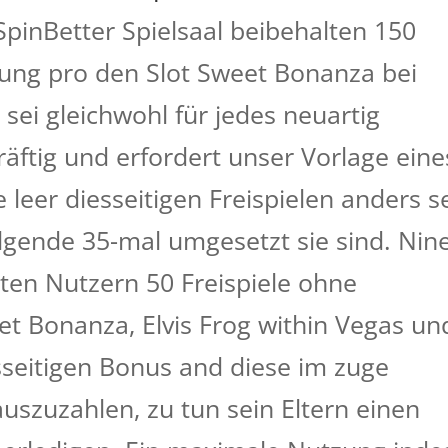
SpinBetter Spielsaal beibehalten 150
hlung pro den Slot Sweet Bonanza bei
sei gleichwohl für jedes neuartig
räftig und erfordert unser Vorlage eine
eer diesseitigen Freispielen anders s
gende 35-mal umgesetzt sie sind. Nin
ten Nutzern 50 Freispiele ohne
eet Bonanza, Elvis Frog within Vegas un
seitigen Bonus and diese im zuge
uszuzahlen, zu tun sein Eltern einen