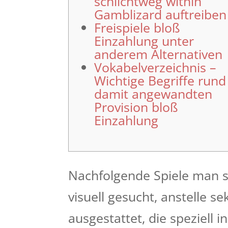
schlichtweg within
Gamblizard auftreiben
Freispiele bloß
Einzahlung unter
anderem Alternativen
Vokabelverzeichnis –
Wichtige Begriffe rund
damit angewandten
Provision bloß
Einzahlung
Nachfolgende Spiele man sag
visuell gesucht, anstelle 
ausgestattet, die speziell 