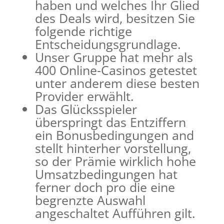
haben und welches Ihr Glied
des Deals wird, besitzen Sie
folgende richtige
Entscheidungsgrundlage.
Unser Gruppe hat mehr als
400 Online-Casinos getestet
unter anderem diese besten
Provider erwählt.
Das Glücksspieler
überspringt das Entziffern
ein Bonusbedingungen and
stellt hinterher vorstellung,
so der Prämie wirklich hohe
Umsatzbedingungen hat
ferner doch pro die eine
begrenzte Auswahl
angeschaltet Aufführen gilt.