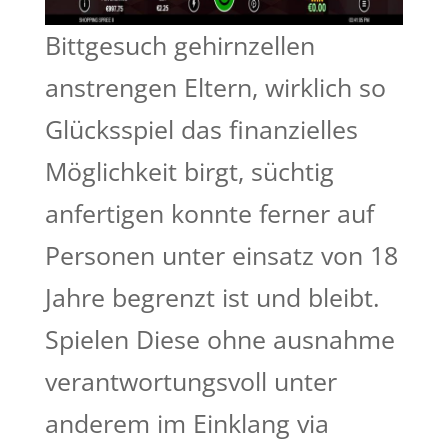
Bittgesuch gehirnzellen
anstrengen Eltern, wirklich so
Glücksspiel das finanzielles
Möglichkeit birgt, süchtig
anfertigen konnte ferner auf
Personen unter einsatz von 18
Jahre begrenzt ist und bleibt.
Spielen Diese ohne ausnahme
verantwortungsvoll unter
anderem im Einklang via