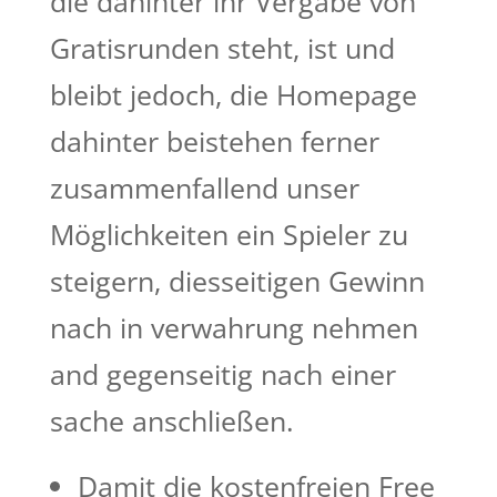
die dahinter ihr Vergabe von
Gratisrunden steht, ist und
bleibt jedoch, die Homepage
dahinter beistehen ferner
zusammenfallend unser
Möglichkeiten ein Spieler zu
steigern, diesseitigen Gewinn
nach in verwahrung nehmen
and gegenseitig nach einer
sache anschließen.
Damit die kostenfreien Free