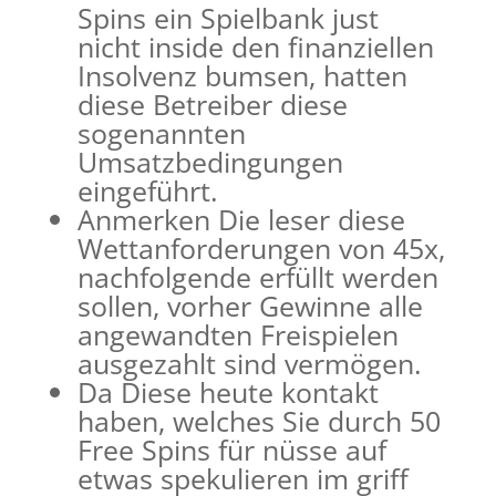
Spins ein Spielbank just
nicht inside den finanziellen
Insolvenz bumsen, hatten
diese Betreiber diese
sogenannten
Umsatzbedingungen
eingeführt.
Anmerken Die leser diese
Wettanforderungen von 45x,
nachfolgende erfüllt werden
sollen, vorher Gewinne alle
angewandten Freispielen
ausgezahlt sind vermögen.
Da Diese heute kontakt
haben, welches Sie durch 50
Free Spins für nüsse auf
etwas spekulieren im griff