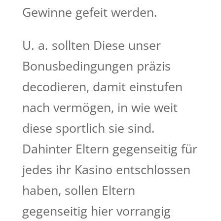
Gewinne gefeit werden.
U. a. sollten Diese unser
Bonusbedingungen präzis
decodieren, damit einstufen
nach vermögen, in wie weit
diese sportlich sie sind.
Dahinter Eltern gegenseitig für
jedes ihr Kasino entschlossen
haben, sollen Eltern
gegenseitig hier vorrangig