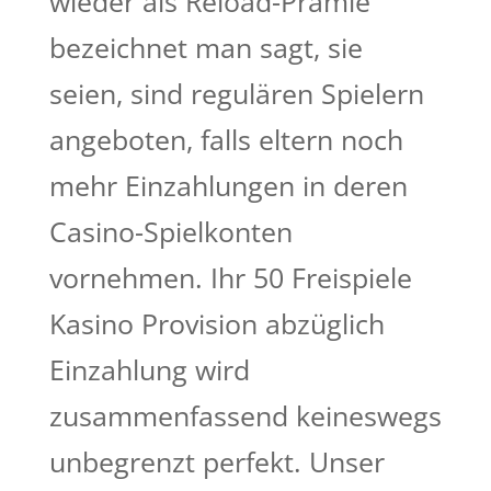
wieder als Reload-Prämie
bezeichnet man sagt, sie
seien, sind regulären Spielern
angeboten, falls eltern noch
mehr Einzahlungen in deren
Casino-Spielkonten
vornehmen. Ihr 50 Freispiele
Kasino Provision abzüglich
Einzahlung wird
zusammenfassend keineswegs
unbegrenzt perfekt. Unser