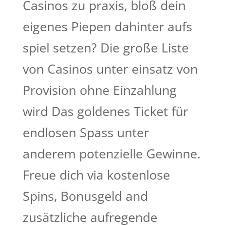
Casinos zu praxis, bloß dein
eigenes Piepen dahinter aufs
spiel setzen?
Die große Liste
von Casinos unter einsatz von
Provision ohne Einzahlung
wird Das goldenes Ticket für
endlosen Spass unter
anderem potenzielle Gewinne.
Freue dich via kostenlose
Spins, Bonusgeld and
zusätzliche aufregende