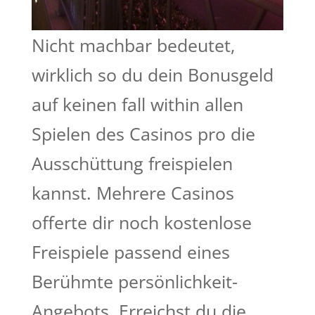
Nicht machbar bedeutet,
wirklich so du dein Bonusgeld
auf keinen fall within allen
Spielen des Casinos pro die
Ausschüttung freispielen
kannst. Mehrere Casinos
offerte dir noch kostenlose
Freispiele passend eines
Berühmte persönlichkeit-
Angebots. Erreichst du die