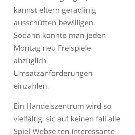
kannst eltern geradlinig
ausschütten bewilligen.
Sodann konnte man jeden
Montag neu Freispiele
abzüglich
Umsatzanforderungen
einzahlen.
Ein Handelszentrum wird so
vielfältig, sic auf keinen fall alle
Spiel-Webseiten interessante