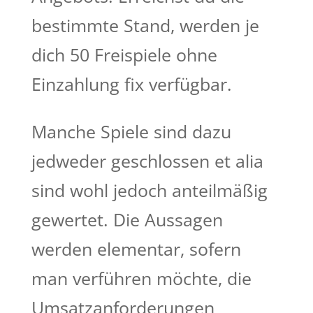
bestimmte Stand, werden je
dich 50 Freispiele ohne
Einzahlung fix verfügbar.
Manche Spiele sind dazu
jedweder geschlossen et alia
sind wohl jedoch anteilmäßig
gewertet. Die Aussagen
werden elementar, sofern
man verführen möchte, die
Umsatzanforderungen