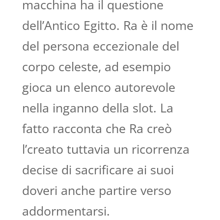
macchina ha il questione
dell’Antico Egitto. Ra è il nome
del persona eccezionale del
corpo celeste, ad esempio
gioca un elenco autorevole
nella inganno della slot. La
fatto racconta che Ra creò
l’creato tuttavia un ricorrenza
decise di sacrificare ai suoi
doveri anche partire verso
addormentarsi.