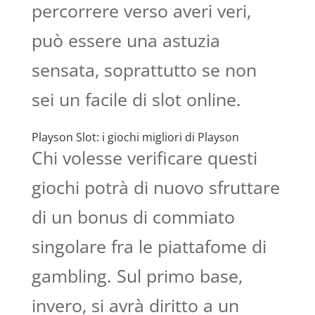
percorrere verso averi veri,
può essere una astuzia
sensata, soprattutto se non
sei un facile di slot online.
Playson Slot: i giochi migliori di Playson
Chi volesse verificare questi
giochi potrà di nuovo sfruttare
di un bonus di commiato
singolare fra le piattafome di
gambling. Sul primo base,
invero, si avrà diritto a un