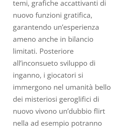
temi, grafiche accattivanti di
nuovo funzioni gratifica,
garantendo un’esperienza
ameno anche in bilancio
limitati.
Posteriore
all’inconsueto sviluppo di
inganno, i giocatori si
immergono nel umanità bello
dei misteriosi geroglifici di
nuovo vivono un’dubbio flirt
nella ad esempio potranno