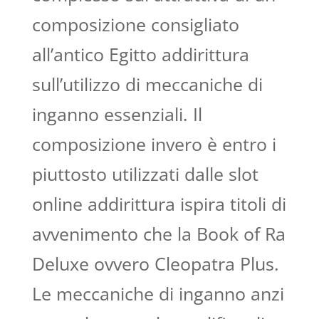
composizione consigliato
all’antico Egitto addirittura
sull’utilizzo di meccaniche di
inganno essenziali. Il
composizione invero è entro i
piuttosto utilizzati dalle slot
online addirittura ispira titoli di
avvenimento che la Book of Ra
Deluxe ovvero Cleopatra Plus.
Le meccaniche di inganno anzi