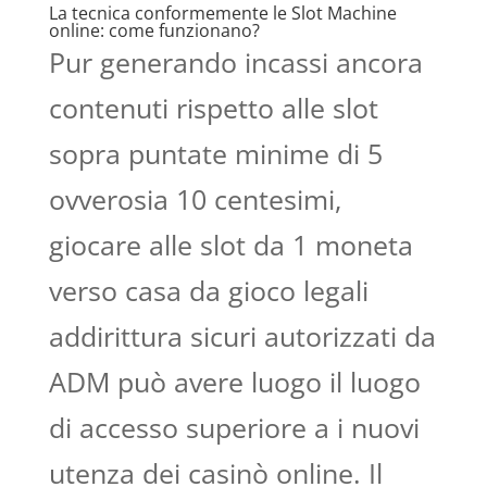
La tecnica conformemente le Slot Machine
online: come funzionano?
Pur generando incassi ancora
contenuti rispetto alle slot
sopra puntate minime di 5
ovverosia 10 centesimi,
giocare alle slot da 1 moneta
verso casa da gioco legali
addirittura sicuri autorizzati da
ADM può avere luogo il luogo
di accesso superiore a i nuovi
utenza dei casinò online. Il