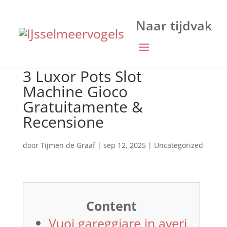
3 Luxor Pots Slot
Machine Gioco
Gratuitamente &
Recensione
door
Tijmen de Graaf
|
sep 12, 2025
|
Uncategorized
Content
Vuoi gareggiare in averi