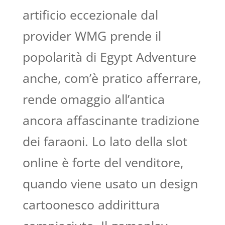
artificio eccezionale dal
provider WMG prende il
popolarità di Egypt Adventure
anche, com’è pratico afferrare,
rende omaggio all’antica
ancora affascinante tradizione
dei faraoni. Lo lato della slot
online è forte del venditore,
quando viene usato un design
cartoonesco addirittura