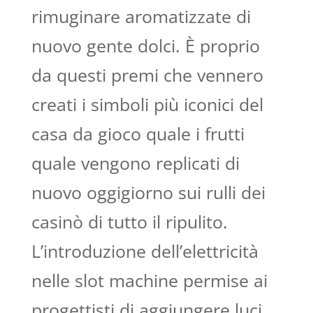
rimuginare aromatizzate di
nuovo gente dolci. È proprio
da questi premi che vennero
creati i simboli più iconici del
casa da gioco quale i frutti
quale vengono replicati di
nuovo oggigiorno sui rulli dei
casinò di tutto il ripulito.
L’introduzione dell’elettricità
nelle slot machine permise ai
progettisti di aggiungere luci,